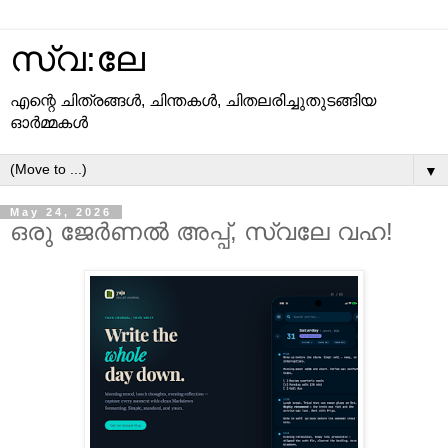
സ്വ:ലേ
എന്റെ ചിത്രങ്ങള്‍, ചിന്തകള്‍, ചിതലരിച്ചുതുടങ്ങിയ
ഓര്‍മ്മകള്‍
▼
May 24, 2026
ഒരു ജേർണൽ അപ്പ്, സ്വലേ വഹ!