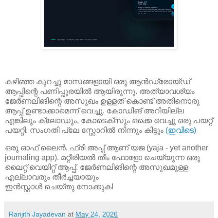
കഴിഞ്ഞ കുറച്ചു മാസങ്ങളായി ഒരു ആൻഡ്രോയ്ഡ്
ആപ്പിന്റെ പണിപ്പുരയിൽ ആയിരുന്നു. അത്യാവശ്യം
ജേർണലിങിന്റെ അസുഖം ഉള്ളത് കൊണ്ട് അതിനൊരു
ആപ്പ് ഉണ്ടാക്കാമെന്ന് വെച്ചു. കോഡിങ് അറിയില്ല
എങ്കിലും ക്ലോഡും, കോടെക്സും ഒക്കെ വെച്ചു ഒരു പയറ്റ്
പയറ്റി. സംഗതി പ്ലേ സ്റ്റോറിൽ നിന്നും കിട്ടും
(ഇവിടെ)
ഒരു ഓഫ് ലൈൻ, ഫ്രീ അപ്പ് ആണ് യജ (yaja - yet another
journaling app). മറ്റീരിയൽ തീം ഫോളോ ചെയ്യുന്ന ഒരു
ലൈറ്റ് വെയിറ്റ് ആപ്പ്. ജേർണലിങിന്റെ അസുഖമുള്ള
എല്ലാവരും തീർച്ചയായും
ഇൻസ്റ്റാൾ ചെയ്തു നോക്കുക!
Ranjith Jayadevan
at
May 24, 2026