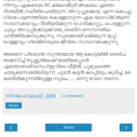
നിന്നും ഏകദേശം 60 കിലോമീറ്റര്‍ അകലെ ഏതോ
ദിശയില്‍ സ്ഥിതിചെയ്യുന്ന 'അറുപ്പുക്കോട്ട' എന്ന കൊച്ചു
ഗ്രാമ-പട്ടണത്തിലെ കൊള്ളാവുന്ന ഏക ലോഡ്‌ജ് ആണ്.
സദാസമയവും വീശിയടിക്കുന്ന പൊടിക്കാറ്റും, പൊള്ളുന്ന
ചൂടും അറുപ്പ്ക്കോട്ടക്ക് ഒരു ശാലീന സൌന്ദര്യം
ചാര്‍ത്തിക്കൊടുക്കുന്നു. സുലഭമായി ലഭിക്കുന്ന ഉപ്പ്
വെള്ളവും ഗ്രാമീണരുടെ ജീവിതം സമ്പന്നമാക്കുന്നു.
അങനെ പ്രശാന്ത സുന്തരമായ ആ കോട്ടയില്‍ ഒരാഴ്ച
താമസിച്ച് തൃശ്ശൂരിലേക്ക് മടങിയപ്പോള്‍
എന്തൊരാശ്വാസം!!ഇവിടെ വീട്ടില്‍, പൂമുഖത്തെ
ചാരുകസേരയിലിരുന്ന്, ചൂടന്‍ കട്ടന്‍ കാപ്പിയും കുടിച്ച്, മഴ
കണ്ടിരിക്കുന്നതിലുള്ള സുഖം...... ഒന്നു വേറെ തന്നെ...
സ്വ:ലേ
at
June 07, 2009
1 comment:
Share
‹
›
Home