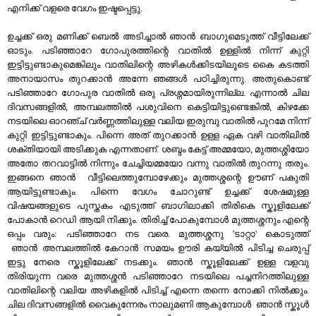
എനിക്ക് വളരെ വേഗം ഇഷ്ടപ്പെട്ടു.
ഉച്ചക്ക്‌ ഒരു മണിക്ക് ബെല്‍ അടിച്ചാല്‍ ഞാന്‍ ബാഗുമെടുത്ത് വീട്ടിലേക്ക്‌
ഓടും. പടിഞ്ഞാറേ ഗോപുരത്തിന്റെ വാതില്‍ ഉള്ളില്‍ നിന്ന് കുറ്റി
ഇട്ടിട്ടുണ്ടാകുമെങ്കിലും വാതിലിന്റെ അഴികള്‍ക്കിടയിലൂടെ കൈ കടത്തി
അനായാസം തുറക്കാന്‍ അന്നേ ഞങ്ങള്‍ പഠിച്ചിരുന്നു. അതുകൊണ്ട്
പടിഞ്ഞാറേ ഗോപുര വാതില്‍ ഒരു പ്രശ്നമായിരുന്നില്ല. എന്നാല്‍ ചില
ദിവസങ്ങളില്‍, അമ്പലത്തില്‍ പശുവിനെ കെട്ടിയിട്ടുണ്ടെങ്കില്‍, കിഴക്കേ
നടയിലെ ഓറഞ്ച് വര്‍ണ്ണത്തിലുള്ള വലിയ ഇരുമ്പു വാതില്‍ പുറമേ നിന്ന്
കുറ്റി ഇട്ടിട്ടുണ്ടാകും. പിന്നെ അത് തുറക്കാന്‍ ഉള്ള ഏക വഴി വാതിലില്‍
ശക്തിയായി അടിക്കുക എന്നതാണ്. ശബ്ദം കേട്ട് അമ്മയോ, മുത്തശ്ശിയോ
അതോ തറവാട്ടില്‍ നിന്നും ചേച്ചിയമ്മയോ വന്നു വാതില്‍ തുറന്നു തരും.
ഇങ്ങനെ ഞാന്‍ വീട്ടിലെത്തുമ്പോഴേക്കും മുത്തശ്ശന്റെ ഊണ് പകുതി
ആയിട്ടുണ്ടാകും. പിന്നെ വേഗം ചോറുണ്ട് ഉച്ചക്ക്‌ ശേഷമുള്ള
വിഷയങ്ങളുടെ പുസ്തകം എടുത്ത്‌ ബാഗിലാക്കി തിരികെ സ്കൂളിലേക്ക്
പോകാന്‍ റെഡി ആയി നിക്കും. തിരിച്ച് പോകുമ്പോള്‍ മുത്തശ്ശനും എന്റെ
ഒപ്പം വരും: പടിഞ്ഞാറേ നട വരെ. മുത്തശ്ശനു 'ടാറ്റാ' കൊടുത്ത്‌
ഞാന്‍ അമ്പലത്തില്‍ കേറാന്‍ സമയം ഊരി കയ്യില്‍ പിടിച്ച ചെരുപ്പ്‌
ഇട്ടു നേരെ സ്കൂളിലേക്ക് നടക്കും. ഞാന്‍ സ്കൂളിലേക്ക് ഉള്ള വളവു
തിരിയുന്ന വരെ മുത്തശ്ശന്‍ പടിഞ്ഞാറേ നടയിലെ പച്ചനിറത്തിലുള്ള
വാതിലിന്റെ വലിയ അഴികളില്‍ പിടിച്ച് എന്നെ തന്നെ നോക്കി നില്‍ക്കും.
ചില ദിവസങ്ങളില്‍ വൈകുന്നേരം നാലുമണി ആകുമ്പോള്‍ ഞാന്‍ സ്കൂള്‍