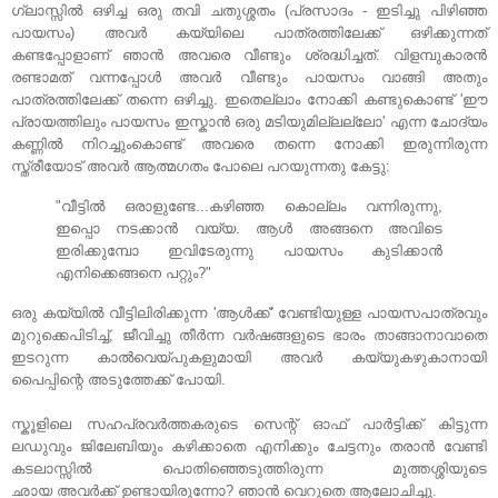
ഗ്ലാസ്സില്‍ ഒഴിച്ച ഒരു തവി ചതുശ്ശതം (പ്രസാദം - ഇടിച്ചു പിഴിഞ്ഞ
പായസം) അവര്‍ കയ്യിലെ പാത്രത്തിലേക്ക് ഒഴിക്കുന്നത്
കണ്ടപ്പോളാണ് ഞാന്‍ അവരെ വീണ്ടും ശ്രദ്ധിച്ചത്. വിളമ്പുകാരന്‍
രണ്ടാമത് വന്നപ്പോള്‍ അവര്‍ വീണ്ടും പായസം വാങ്ങി അതും
പാത്രത്തിലേക്ക് തന്നെ ഒഴിച്ചു. ഇതെല്ലാം നോക്കി കണ്ടുകൊണ്ട് 'ഈ
പ്രായത്തിലും പായസം ഇസ്കാന്‍ ഒരു മടിയുമില്ലല്ലോ' എന്ന ചോദ്യം
കണ്ണില്‍ നിറച്ചുംകൊണ്ട് അവരെ തന്നെ നോക്കി ഇരുന്നിരുന്ന
സ്ത്രീയോട് അവര്‍ ആത്മഗതം പോലെ പറയുന്നതു കേട്ടു:
"വീട്ടില്‍ ഒരാളുണ്ടേ...കഴിഞ്ഞ കൊല്ലം വന്നിരുന്നു,
ഇപ്പൊ നടക്കാന്‍ വയ്യ. ആള്‍ അങ്ങനെ അവിടെ
ഇരിക്കുമ്പോ ഇവിടേരുന്നു പായസം കുടിക്കാന്‍
എനിക്കെങ്ങനെ പറ്റും?"
ഒരു കയ്യില്‍ വീട്ടിലിരിക്കുന്ന 'ആള്‍ക്ക്' വേണ്ടിയുള്ള പായസപാത്രവും
മുറുക്കെപിടിച്ച്, ജീവിച്ചു തീര്‍ന്ന വര്‍ഷങ്ങളുടെ ഭാരം താങ്ങാനാവാതെ
ഇടറുന്ന കാല്‍വെയ്പുകളുമായി അവര്‍ കയ്യുകഴുകാനായി
പൈപ്പിന്റെ അടുത്തേക്ക്‌ പോയി.
സ്കൂളിലെ സഹപ്രവര്‍ത്തകരുടെ സെന്റ്‌ ഓഫ് പാര്‍ട്ടിക്ക് കിട്ടുന്ന
ലഡുവും ജിലേബിയും കഴിക്കാതെ എനിക്കും ചേട്ടനും തരാന്‍ വേണ്ടി
കടലാസ്സില്‍ പൊതിഞ്ഞെടുത്തിരുന്ന മുത്തശ്ശിയുടെ
ഛായ അവര്‍ക്ക്‌ ഉണ്ടായിരുന്നോ? ഞാന്‍ വെറുതെ ആലോചിച്ചു.