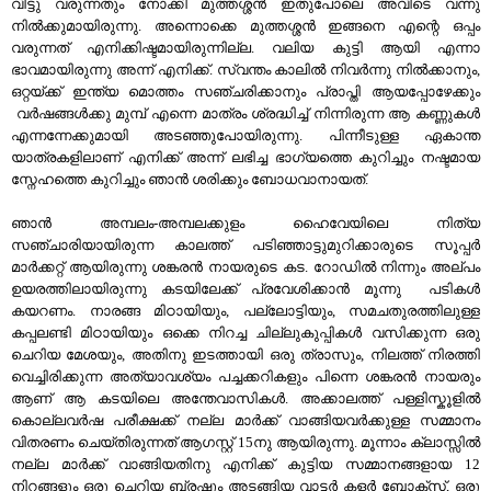
വിട്ടു വരുന്നതും നോക്കി മുത്തശ്ശന്‍ ഇതുപോലെ അവിടെ വന്നു
നില്‍ക്കുമായിരുന്നു. അന്നൊക്കെ മുത്തശ്ശന്‍ ഇങ്ങനെ എന്റെ ഒപ്പം
വരുന്നത് എനിക്കിഷ്ടമായിരുന്നില്ല. വലിയ കുട്ടി ആയി എന്നാ
ഭാവമായിരുന്നു അന്ന് എനിക്ക്. സ്വന്തം കാലില്‍ നിവര്‍ന്നു നില്‍ക്കാനും,
ഒറ്റയ്ക്ക് ഇന്ത്യ മൊത്തം സഞ്ചരിക്കാനും പ്രാപ്തി ആയപ്പോഴേക്കും
വര്‍ഷങ്ങള്‍ക്കു മുമ്പ്‌ എന്നെ മാത്രം ശ്രദ്ധിച്ച് നിന്നിരുന്ന ആ കണ്ണുകള്‍
എന്നന്നേക്കുമായി അടഞ്ഞുപോയിരുന്നു. പിന്നീടുള്ള ഏകാന്ത
യാത്രകളിലാണ് എനിക്ക് അന്ന് ലഭിച്ച ഭാഗ്യത്തെ കുറിച്ചും നഷ്ടമായ
സ്നേഹത്തെ കുറിച്ചും ഞാന്‍ ശരിക്കും ബോധവാനായത്.
ഞാന്‍ അമ്പലം-അമ്പലക്കുളം ഹൈവേയിലെ നിത്യ
സഞ്ചാരിയായിരുന്ന കാലത്ത്‌ പടിഞ്ഞാട്ടുമുറിക്കാരുടെ സൂപ്പര്‍
മാര്‍ക്കറ്റ്‌ ആയിരുന്നു ശങ്കരന്‍ നായരുടെ കട. റോഡില്‍ നിന്നും അല്പം
ഉയരത്തിലായിരുന്നു കടയിലേക്ക് പ്രവേശിക്കാന്‍ മൂന്നു പടികള്‍
കയറണം. നാരങ്ങ മിഠായിയും, പല്ലോട്ടിയും, സമചതുരത്തിലുള്ള
കപ്പലണ്ടി മിഠായിയും ഒക്കെ നിറച്ച ചില്ലുകുപ്പികള്‍ വസിക്കുന്ന ഒരു
ചെറിയ മേശയും, അതിനു ഇടത്തായി ഒരു ത്രാസും, നിലത്ത്‌ നിരത്തി
വെച്ചിരിക്കുന്ന അത്യാവശ്യം പച്ചക്കറികളും പിന്നെ ശങ്കരന്‍ നായരും
ആണ് ആ കടയിലെ അന്തേവാസികള്‍. അക്കാലത്ത്‌ പള്ളിസ്കൂളില്‍
കൊല്ലവര്‍ഷ പരീക്ഷക്ക്‌ നല്ല മാര്‍ക്ക്‌ വാങ്ങിയവര്‍ക്കുള്ള സമ്മാനം
വിതരണം ചെയ്തിരുന്നത് ആഗസ്റ്റ്‌ 15നു ആയിരുന്നു. മൂന്നാം ക്ലാസ്സില്‍
നല്ല മാര്‍ക്ക്‌ വാങ്ങിയതിനു എനിക്ക് കുട്ടിയ സമ്മാനങ്ങളായ 12
നിറങ്ങളും ഒരു ചെറിയ ബ്രഷും അടങ്ങിയ വാട്ടര്‍ കളര്‍ ബോക്സ്, ഒരു