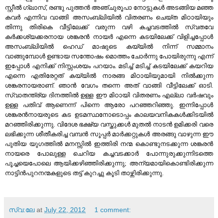
സ്റ്റീല്‍ ഗ്ലാസ്‌, രണ്ടു പുത്തന്‍ അഞ്ചുരൂപാ നോട്ടുകള്‍ അടങ്ങിയ മഞ്ഞ
കവര്‍ എന്നിവ വാങ്ങി അസംബ്ലിയില്‍ വിതരണം ചെയ്ത മിഠായിയും
തിന്നു തിരികെ വീട്ടിലേക്ക്‌ വരുന്ന വഴി കച്ചവടത്തില്‍ സ്വതവേ
കര്‍ക്കശ്യക്കരനായ ശങ്കരന്‍ നായര്‍ എന്നെ കടയിലേക്ക് വിളിച്ചപ്പോള്‍
അസംബ്ലിയില്‍ ഹെഡ് മാഷുടെ കയ്യില്‍ നിന്ന് സമ്മാനം
വാങ്ങുമ്പോള്‍ ഉണ്ടായ സന്തോഷം മൊത്തം ചോര്‍ന്നു പോയിരുന്നു എന്ന്
ഇപ്പോള്‍ എനിക്ക് നിസ്സംശയം പറയാം. മടിച്ച് മടിച്ച് കടയിലേക്ക് കയറിയ
എന്നെ എതിരേറ്റത് കയ്യില്‍ നാരങ്ങ മിഠായിയുമായി നില്‍ക്കുന്ന
ശങ്കരനായരാണ്. ഞാന്‍ വേഗം തന്നെ അത് വാങ്ങി വീട്ടിലേക്ക്‌ ഓടി.
സ്വാതന്ത്ര്യ ദിനത്തില്‍ ഉള്ള ഈ മിഠായി വിതരണം എല്ലാ വര്‍ഷവും
ഉള്ള പതിവ് ആണെന്ന് പിന്നെ ആരോ പറഞ്ഞറിഞ്ഞു. ഇന്നിപ്പോള്‍
ശങ്കരന്‍നായരുടെ കട ഉടമസ്ഥനോടൊപ്പം കാലയവനികകള്‍ക്കിടയില്‍
മറഞ്ഞിരിക്കുന്നു. വിദേശ ഭക്ഷ്യ വസ്തുക്കള്‍ മുതല്‍ നാടന്‍ ഉമിക്കരി വരെ
ലഭിക്കുന്ന ശീതീകരിച്ച വമ്പന്‍ സൂപ്പര്‍ മാര്‍ക്കറ്റുകള്‍ അരങ്ങു വാഴുന്ന ഈ
പുതിയ യുഗത്തില്‍ മനസ്സില്‍ ഇത്തിരി നന്മ കൊണ്ടുനടക്കുന്ന ശങ്കരന്‍
നായരെ പോലുള്ള ചെറിയ കച്ചവടക്കാര്‍ പോന്നുരുക്കുന്നിടത്തെ
പൂച്ചയെപോലെ ആയിക്കഴിഞ്ഞിരിക്കുന്നു; അന്യമായികൊണ്ടിരിക്കുന്ന
നാട്ടിന്‍പുറനന്മകളുടെ തട്ട് കുറച്ചു കൂടി താഴ്ന്നിരിക്കുന്നു.
സ്വ:ലേ
at
July 22, 2012
1 comment: