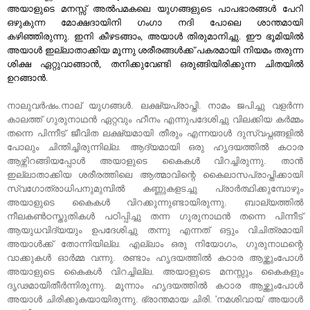
അയാളുടെ മനസ്സ് അല്‍പമകലെ യുഗങ്ങളുടെ പാപഭാരങ്ങള്‍ പേറി
ഒഴുകുന്ന മോക്ഷദായിനി ഗംഗാ നദി പോലെ ശാന്തമായി
കഴിഞ്ഞിരുന്നു. ഇനി കീഴടങ്ങാം, അയാള്‍ തിരുമാനിച്ചു. ഈ ഭൂമിയില്‍
അയാള്‍ ഇല്ലാതാക്കിയ മൂന്നു ശരീരങ്ങള്‍ക്ക് പകരമായി നിയമം തരുന്ന
ശിക്ഷ ഏറ്റുവാങ്ങാന്‍, തനിക്കുവേണ്ടി ഒരുങ്ങിയിരിക്കുന്ന ചിതയില്‍
ഉറങ്ങാന്‍.
നാലുവര്‍ഷം.നാല് യുഗങ്ങള്‍. ലക്ഷ്യപ്രാപ്തി. നാമം ജപിച്ചു വളര്‍ന്ന
കാലത്ത് ഗുരുനാഥന്‍ ഏറ്റവും ഹീനം എന്നുപദേശിച്ചു വിലക്കിയ കര്‍മ്മം
തന്നെ പിന്നീട് ജീവിത ലക്ഷ്യമായി തീരും എന്നയാള്‍ ദുസ്വപ്നങ്ങളില്‍
പോലും ചിന്തിച്ചിരുന്നില്ല. ആദ്യമായി ഒരു ഹൃദയത്തില്‍ കഠാര
ആഴ്ന്നിറങ്ങിയപ്പോള്‍ അയാളുടെ കൈകള്‍ വിറച്ചിരുന്നു. താന്‍
ഇല്ലാതാക്കിയ ശരീരത്തിലെ ആത്മാവിന്റെ കൈലാസപ്രാപ്തിക്കായി
സ്വഗോത്രാധിപനുമുമ്പില്‍ കണ്ണുകളടച്ചു പ്രാര്‍ത്ഥിക്കുമ്പോഴും
അയാളുടെ കൈകള്‍ വിറക്കുന്നുണ്ടായിരുന്നു. ബാല്യത്തില്‍
നീലകൺഠസ്തുതികള്‍ പഠിപ്പിച്ചു തന്ന ഗുരുനാഥന്‍ തന്നെ പിന്നീട്
ആയുധവിദ്യയും ഉപദേശിച്ചു തന്നു എന്നത് ഒട്ടും വിചിത്രമായി
അയാള്‍ക്ക് തോന്നിയില്ല. എല്ലാം ഒരു നിയോഗം, ഗുരുനാഥന്റെ
വാക്കുകള്‍ ഓര്‍മ്മ വന്നു. രണ്ടാം ഹൃദയത്തില്‍ കഠാര ആഴ്ത്തുംപോള്‍
അയാളുടെ കൈകള്‍ വിറച്ചില്ല. അയാളുടെ മനസ്സും കൈകളും
ദൃഢമായിതീര്‍ന്നിരുന്നു. മൂന്നാം ഹൃദയത്തില്‍ കഠാര ആഴ്ത്തുംപോള്‍
അയാള്‍ ചിരിക്കുകയായിരുന്നു. ഭ്രാന്തമായ ചിരി. 'നമശിവായ' അയാള്‍