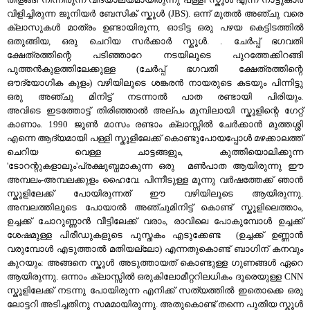
വിളിച്ചിരുന്ന ജൂനിയര്‍ ബേസിക് സ്കൂള്‍ (JBS). ഒന്ന് മുതല്‍ അഞ്ചു വരെ
ക്ലാസുകള്‍ മാത്രം ഉണ്ടായിരുന്ന, ഓടിട്ട ഒരു പഴയ കെട്ടിടത്തില്‍
ഒതുങ്ങിയ, ഒരു ചെറിയ സര്‍ക്കാര്‍ സ്കൂള്‍. . ചേര്‍പ്പ്‌ ഭഗവതി
ക്ഷേത്രത്തിന്റെ പടിഞ്ഞാറേ നടയിലൂടെ പുറത്തേക്കിറങ്ങി
പുത്തന്‍കുളത്തിലേക്കുള്ള (ചേര്‍പ്പ്‌ ഭഗവതി ക്ഷേത്രത്തിന്റെ
ഔദ്യോഗിക കുളം) വഴിയിലൂടെ ശങ്കരന്‍ നായരുടെ കടയും പിന്നിട്ടു
ഒരു അഞ്ചു മിനിട്ട് നടന്നാല്‍ പാത രണ്ടായി പിരിയും.
അവിടെ ഇടത്തോട്ട് തിരിഞ്ഞാല്‍ അല്പം മുമ്പിലായി സ്കൂളിന്റെ ഗേറ്റ്
കാണാം. 1990 ജൂണ്‍ മാസം രണ്ടാം ക്ലാസ്സില്‍ ചേര്‍ക്കാന്‍ മുത്തശ്ശി
എന്നെ ആദ്യമായി പള്ളി സ്കൂളിലേക്ക് കൊണ്ടുപോയപ്പോള്‍ മഴക്കാലത്ത്‌
ചെറിയ വെള്ള ചാട്ടങ്ങളും, കുത്തിയൊലിക്കുന്ന
'ടോറന്റുകളാലും'പ്രക്ഷുബ്ധമാകുന്ന ഒരു മണ്‍പാത ആയിരുന്നു ഈ
അമ്പലം-അമ്പലക്കുളം ഹൈവേ. പിന്നീടുള്ള മൂന്നു വര്‍ഷത്തേക്ക് ഞാന്‍
സ്കൂളിലേക്ക് പോയിരുന്നത് ഈ വഴിയിലൂടെ ആയിരുന്നു.
അമ്പലത്തിലൂടെ പോയാല്‍ അഞ്ചുമിനിട്ട് കൊണ്ട് സ്കൂളിലെത്താം,
ഉച്ചക്ക്‌ ചോറുണ്ണാന്‍ വീട്ടിലേക്ക്‌ വരാം, രാവിലെ പോകുമ്പോള്‍ ഉച്ചക്ക്‌
ശേഷമുള്ള പിരീഡുകളുടെ പുസ്തകം എടുക്കേണ്ട (ഉച്ചക്ക്‌ ഉണ്ണാന്‍
വരുമ്പോള്‍ എടുത്താല്‍ മതിയല്ലോ) എന്നതുകൊണ്ട് ബാഗിന് കനവും
കുറയും: അങ്ങനെ സ്കൂള്‍ അടുത്തായത് കൊണ്ടുള്ള ഗുണങ്ങള്‍ ഏറെ
ആയിരുന്നു. ഒന്നാം ക്ലാസ്സില്‍ ഒരുകിലോമീറ്ററിലധികം ദൂരെയുള്ള CNN
സ്കൂളിലേക്ക് നടന്നു പോയിരുന്ന എനിക്ക് സത്യത്തില്‍ ഇതൊക്കെ ഒരു
ലോട്ടറി അടിച്ചതിനു സമമായിരുന്നു. അതുകൊണ്ട് തന്നെ പുതിയ സ്കൂള്‍