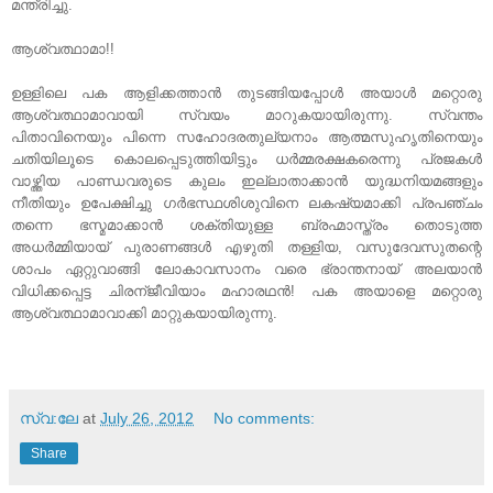
മന്ത്രിച്ചു.
ആശ്വത്ഥാമാ!!
ഉള്ളിലെ പക ആളിക്കത്താന്‍ തുടങ്ങിയപ്പോള്‍ അയാള്‍ മറ്റൊരു
ആശ്വത്ഥാമാവായി സ്വയം മാറുകയായിരുന്നു. സ്വന്തം
പിതാവിനെയും പിന്നെ സഹോദരതുല്യനാം ആത്മസുഹൃതിനെയും
ചതിയിലൂടെ കൊലപ്പെടുത്തിയിട്ടും ധര്‍മ്മരക്ഷകരെന്നു പ്രജകള്‍
വാഴ്ത്തിയ പാണ്ഡവരുടെ കുലം ഇല്ലാതാക്കാന്‍ യുദ്ധനിയമങ്ങളും
നീതിയും ഉപേക്ഷിച്ചു ഗര്‍ഭസ്ഥശിശുവിനെ ലകഷ്യമാക്കി പ്രപഞ്ചം
തന്നെ ഭസ്മമാക്കാന്‍ ശക്തിയുള്ള ബ്രഹ്മാസ്ത്രം തൊടുത്ത
അധര്‍മ്മിയായ് പുരാണങ്ങള്‍ എഴുതി തള്ളിയ, വസുദേവസുതന്റെ
ശാപം ഏറ്റുവാങ്ങി ലോകാവസാനം വരെ ഭ്രാന്തനായ് അലയാന്‍
വിധിക്കപ്പെട്ട ചിരന്ജീവിയാം മഹാരഥന്‍! പക അയാളെ മറ്റൊരു
ആശ്വത്ഥാമാവാക്കി മാറ്റുകയായിരുന്നു.
z
സ്വ:ലേ
at
July 26, 2012
No comments:
Share