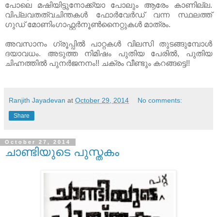
പോലെ മഷിയിട്ടുനോക്ക്യാ പോലും ആരേം കാണില്ല.
വിപ്ലവതത്വചിന്തകൾ ഫോർവേർഡ് വന്ന സ്ഥലത്ത്
ഗുഡ് മോണിംഗാഫ്റ്റർനൂൺനൈറ്റുകൾ മാത്രം.
അവസാനം ഗ്രൂപ്പിൽ പാറ്റകൾ വിലസി തുടങ്ങുമ്പോൾ
ദയാവധം. അടുത്ത നിമിഷം പുതിയ പേരിൽ, പുതിയ
ചിഹ്നത്തിൽ പുനർജനനം!! ചക്രം വീണ്ടും കറങ്ങട്ടെ!!
Ranjith Jayadevan
at
October 29, 2014
No comments:
Share
October 27, 2014
ചാണ്ടിയുടെ പുസ്തകം