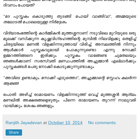
ദിവസം പോയത്?
"ദേ പുസ്തകം കൊടുത്തു തുടങ്ങി. പോയി വാങ്ങിവാ", അമ്മയുടെ
തലോടൽ പോലെയുള്ള നിർദ്ദേശം.
വിദ്യാരംഭത്തിന്റെ കാർമ്മികൻ മുത്തശ്ശനാണ്. നടുവിലെ മുറിയുടെ ഒരു
മൂലക്ക് വസിക്കുന്ന കൃഷ്ണവിഗ്രഹത്തിന്റെ മുമ്പിൽ നിലവിളക്കു തെളിച്ച്
ചിരട്ടയിലെ മണൽ വിളക്കിന്നടുത്തായ് വിരിച്ച്, അമ്പലത്തിൽ നിന്നും
ആൾക്കാർ പുസ്തകവുമായി പോകുന്നുണ്ടൊ എന്നു നോക്കി
ഉമ്മറത്തിങ്ങനെ ഇരിക്കും. പുസ്തകം വാങ്ങേണ്ട ചുമതലയും
ഞങ്ങൾക്കാണ്. സരസ്വതി മണ്ഡപത്തിൽ അച്ചുമ്മാൻ എല്ലാർക്കും
പുസ്തകങ്ങൾ പേരു നോക്കി കൊടുക്കുന്നുണ്ടാകും.
"അവിടെ ഉണ്ടാകും. നോക്കി എടുത്തൊ", അച്ചുമ്മാന്റെ സ്നേഹം കലർന്ന
ആജ്ഞ!
പൊതി അഴിച്ച് രാമായണം വിളക്കിന്നടുത്ത് വെച്ച് മുത്തശ്ശൻ ആദ്യം
മണലിൽ അക്ഷരങ്ങളെഴുതും. പിന്നെ രാമായണം തുറന്ന് നാലുവരി
വായിക്കും. ശേഷം ഞങ്ങളും.
Ranjith Jayadevan
at
October 10, 2014
No comments:
Share