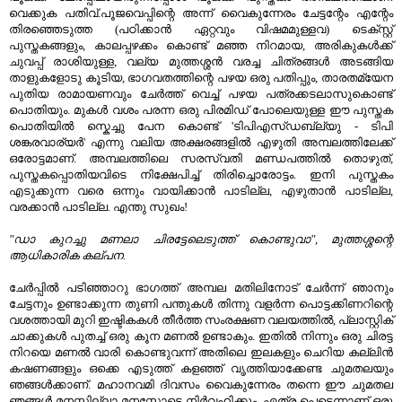
വെക്കുക പതിവ്.പൂജവെപ്പിന്റെ അന്ന് വൈകുന്നേരം ചേട്ടന്റേം എന്റേം
തിരഞ്ഞെടുത്ത (പഠിക്കാൻ ഏറ്റവും വിഷമമുള്ളവ) ടെക്സ്റ്റ്
പുസ്തകങ്ങളും, കാലപ്പഴക്കം കൊണ്ട് മഞ്ഞ നിറമായ, അരികുകൾക്ക്
ചുവപ്പ് രാശിയുള്ള, വല്യ മുത്തശ്ശൻ വരച്ച ചിത്രങ്ങൾ അടങ്ങിയ
താളുകളോടു കൂടിയ, ഭാഗവതത്തിന്റെ പഴയ ഒരു പതിപ്പും, താരതമ്യേന
പുതിയ രാമായണവും ചേർത്ത് വെച്ച് പഴയ പത്രക്കടലാസുകൊണ്ട്
പൊതിയും. മുകൾ വശം പരന്ന ഒരു പിരമിഡ് പോലെയുള്ള ഈ പുസ്തക
പൊതിയിൽ സ്കെച്ചു പേന കൊണ്ട് 'ടിപിഎസ്ഡബ്ല്യു - ടിപി
ശങ്കരവാര്യർ' എന്നു വലിയ അക്ഷരങ്ങളിൽ എഴുതി അമ്പലത്തിലേക്ക്
ഒരോട്ടമാണ്. അമ്പലത്തിലെ സരസ്വതി മണ്ഡപത്തിൽ തൊഴുത്,
പുസ്തകപ്പൊതിയവിടെ നിക്ഷേപിച്ച് തിരിച്ചൊരോട്ടം. ഇനി പുസ്തകം
എടുക്കുന്ന വരെ ഒന്നും വായിക്കാൻ പാടില്ല, എഴുതാൻ പാടില്ല,
വരക്കാൻ പാടില്ല. എന്തു സുഖം!
"ഡാ കുറച്ചു മണലാ ചിരട്ടേലെടുത്ത് കൊണ്ടുവാ", മുത്തശ്ശന്റെ
ആധികാരിക കല്പന.
ചേർപ്പിൽ പടിഞ്ഞാറു ഭാഗത്ത് അമ്പല മതിലിനോട് ചേർന്ന് ഞാനും
ചേട്ടനും ഉണ്ടാക്കുന്ന തുണി പന്തുകൾ തിന്നു വളർന്ന പൊട്ടക്കിണറിന്റെ
വശത്തായി മുറി ഇഷ്ടികകൾ തീർത്ത സംരക്ഷണ വലയത്തിൽ, പ്ലാസ്റ്റിക്
ചാക്കുകൾ പുതച്ച് ഒരു കൂന മണൽ ഉണ്ടാകും. ഇതിൽ നിന്നും ഒരു ചിരട്ട
നിറയെ മണൽ വാരി കൊണ്ടുവന്ന് അതിലെ ഇലകളും ചെറിയ കല്ലിൻ
കഷണങ്ങളും ഒക്കെ എടുത്ത് കളഞ്ഞ് വൃത്തിയാക്കേണ്ട ചുമതലയും
ഞങ്ങൾക്കാണ്. മഹാനവമി ദിവസം വൈകുന്നേരം തന്നെ ഈ ചുമതല
ഞങ്ങൾ മനസ്സില്ലാ മനസ്സോടെ നിർവഹിക്കും. എത്ര പെട്ടെന്നാണ് ഒരു