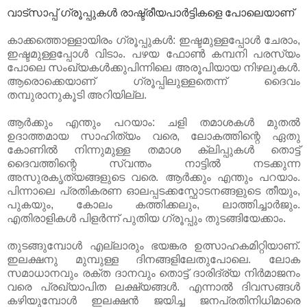
വാട്സാപ്പ് ഗ്രൂപ്പുകൾ രാഷ്ട്രീയപാർട്ടികളെ പോലെയാണ്
കാക്കത്തൊള്ളായിരം ഗ്രൂപ്പുകൾ: ഇഷ്ടമുള്ളപ്പോൾ ചേരാം,
ഇഷ്ടമുള്ളപ്പോൾ വിടാം. പഴയ ഫോൺ കമ്പനി പരസ്യം
പോലെ സംഖ്യകൾക്കുപിന്നിലെ അരൂപിയായ നിഴലുകൾ.
ആരൊക്കെയാണ് ഗ്രൂപ്പിലുള്ളതെന്ന് ദൈവം
തമ്പുരാനുകൂടി അറിയില്ല.
ആർക്കും എന്തും പറയാം: ചളി തമാശകൾ മുതൽ
ഉദാത്തമായ സാഹിത്യം വരെ, ലോകത്തിന്റെ ഏതു
കോണിൽ നിന്നുമുള്ള തമാശ ക്ലിപ്പുകൾ തൊട്ട്
ദൈവത്തിന്റെ സ്വന്തം നാട്ടിൽ നടക്കുന്ന
അസുരകൃത്യങ്ങളുടെ വരെ. ആർക്കും എന്തും പറയാം.
പിന്നാലെ പ്രതികരണ ഓലപ്പടക്കസ്ഫോടനങ്ങളുടെ തീയും,
പുകയും, കോലം കത്തിക്കലും, ലാത്തിച്ചാർജും.
എതിരാളികൾ പിളർന്ന് പുതിയ ഗ്രൂപ്പും തുടങ്ങിയേക്കാം.
തുടങ്ങുമ്പോൾ എല്ലാരും ഭയങ്കര ഉത്സാഹകമിറ്റിയാണ്.
ഇലക്ഷനു മുമ്പുള്ള ദിനങ്ങളിലേതുപോലെ. ലോക
സമാധാനവും രക്ത ദാനവും തൊട്ട് ദാരിദ്ര്യ നിർമാജനം
വരെ പ്രഖ്യാപിത ലക്ഷ്യങ്ങൾ. എന്നാൽ ദിവസങ്ങൾ
കഴിയുമ്പോൾ ഇലക്ഷൻ ജയിച്ച ജനപ്രതിനിധിമാരെ