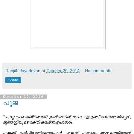
Ranjith Jayadevan
at
October 20, 2014
No comments:
Share
October 10, 2014
പൂജ
"പുസ്തകം പൊതിഞ്ഞൊ? ഇല്ലെങ്കിൽ വേഗം എടുത്ത് അമ്പലത്തീപ്പൊ",
മുത്തശ്ശിയുടെ ഭക്തി കലർന്ന ഉപദേശം.
പൂജക്ക് ചേർപ്പിലായിരുന്നപ്പോൾ പൂജക്ക് പുസ്തകം അമ്പലത്തിലാണ്