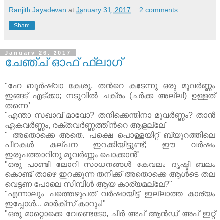
Ranjith Jayadevan
at
January 31, 2017
2 comments:
Share
January 26, 2017
ചേഞ്ച്‌ ഓഫ് ഫ്ലാഗ്
"ഹേ ബൂര്‍ഷ്വാ കേശു, തന്‍റെ കടേന്നു ഒരു മൂവര്‍ണ്ണം
ഇങ്ങട് എട്‌ക്കാ; നടുവില്‍ ചക്രം (ചര്‍ക്ക അല്ല!) ഉള്ളത്
തന്നെ"
"എന്താ സഖാവ് മാവോ? തനിക്കെന്തിനാ മൂവര്‍ണ്ണം? താന്‍
ഏകവര്‍ണ്ണം, രക്തവര്‍ണ്ണത്തിന്‍റെ ആളല്ലേ"
" അതൊക്കെ അതെ. പക്ഷെ പൊള്ളയിറ്റ് ബ്യൂറത്തിലെ
പീറകള്‍ കല്പന ഇറക്കിയിട്ടുണ്ട്; ഈ വര്‍ഷം
ഇരുപത്താറിനു മൂവര്‍ണ്ണം പൊക്കാന്‍"
"ഒരു പാണ്ടി ലോറി സാധനങ്ങള്‍ കേവലം ദൃഷ്ടി ബലം
കൊണ്ട് താഴെ ഇറക്കുന്ന തനിക്ക് അതൊക്കെ ആള്‍ടെ തല
വെട്ടണ പോലെ സിമ്പിള്‍ ആയ കാര്യമല്ലേ?"
"എന്നാലും പത്തെഴുപത്‌ വര്‍ഷായിട്ട് ഇല്ലാത്ത കാര്യം
ഇപ്പോള്‍... മാര്‍ക്സ് കാറും!"
"ഒരു മാറ്റൊക്കെ വേണ്ടെടോ, ചീര്‍ അപ് ആന്‍ഡ്‌ അപ് ഇറ്റ്‌