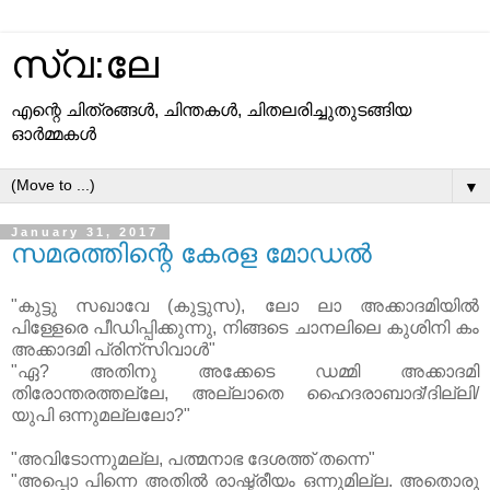
സ്വ:ലേ
എന്റെ ചിത്രങ്ങള്‍, ചിന്തകള്‍, ചിതലരിച്ചുതുടങ്ങിയ
ഓര്‍മ്മകള്‍
▼
January 31, 2017
സമരത്തിന്റെ കേരള മോഡല്‍
"കുട്ടു സഖാവേ (കുട്ടുസ), ലോ ലാ അക്കാദമിയില്‍
പിള്ളേരെ പീഡിപ്പിക്കുന്നു, നിങ്ങടെ ചാനലിലെ കുശിനി കം
അക്കാദമി പ്രിന്സിവാള്‍"
"ഏ? അതിനു അക്കേടെ ഡമ്മി അക്കാദമി
തിരോന്തരത്തല്ലേ, അല്ലാതെ ഹൈദരാബാദ്/ദില്ലി/
യുപി ഒന്നുമല്ലലോ?"
"അവിടോന്നുമല്ല, പത്മനാഭ ദേശത്ത് തന്നെ"
"അപ്പൊ പിന്നെ അതില്‍ രാഷ്ട്രീയം ഒന്നുമില്ല. അതൊരു