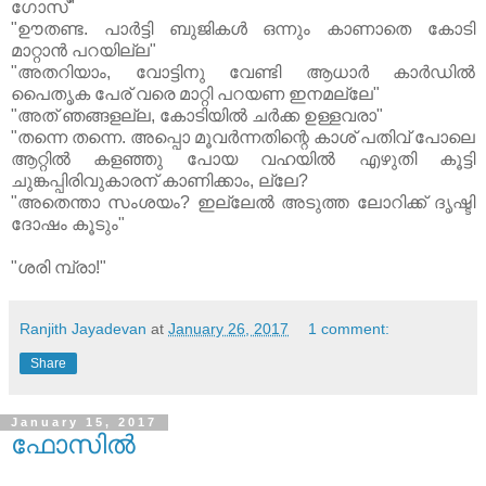
ഗോസ്"
"ഊതണ്ട. പാര്‍ട്ടി ബുജികള്‍ ഒന്നും കാണാതെ കോടി
മാറ്റാന്‍ പറയില്ല"
"അതറിയാം, വോട്ടിനു വേണ്ടി ആധാര്‍ കാര്‍ഡില്‍
പൈതൃക പേര് വരെ മാറ്റി പറയണ ഇനമല്ലേ"
"അത് ഞങ്ങളല്ല, കോടിയില്‍ ചര്‍ക്ക ഉള്ളവരാ"
"തന്നെ തന്നെ. അപ്പൊ മൂവര്‍ന്നതിന്റെ കാശ് പതിവ് പോലെ
ആറ്റില്‍ കളഞ്ഞു പോയ വഹയില്‍ എഴുതി കൂട്ടി
ചുങ്കപ്പിരിവുകാരന് കാണിക്കാം, ല്ലേ?
"അതെന്താ സംശയം? ഇല്ലേല്‍ അടുത്ത ലോറിക്ക് ദൃഷ്ടി
ദോഷം കൂടും"
"ശരി മ്പ്രാ!"
Ranjith Jayadevan
at
January 26, 2017
1 comment:
Share
January 15, 2017
ഫോസില്‍