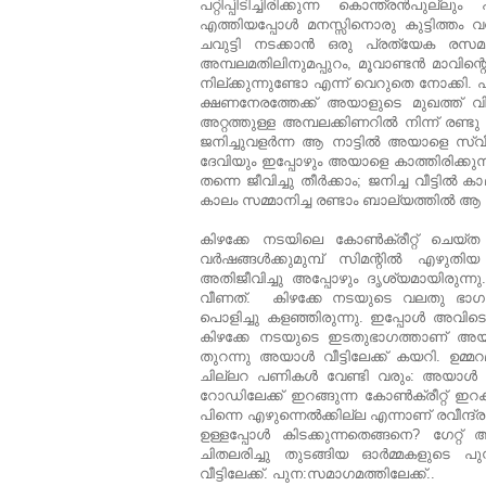
പറ്റിപ്പിടിച്ചിരിക്കുന്ന കൊന്ത്രന്‍പുല്ല
എത്തിയപ്പോള്‍ മനസ്സിനൊരു കുട്ടിത്തം വ
ചവുട്ടി നടക്കാന്‍ ഒരു പ്രത്യേക രസമാ
അമ്പലമതിലിനുമപ്പുറം, മൂവാണ്ടന്‍ മാവിന്റ
നില്ക്കുന്നുണ്ടോ എന്ന് വെറുതെ നോക്കി. പഴയ
ക്ഷണനേരത്തേക്ക് അയാളുടെ മുഖത്ത് വിടര
അറ്റത്തുള്ള അമ്പലക്കിണറില്‍ നിന്ന് രണ്
ജനിച്ചുവളര്‍ന്ന ആ നാട്ടില്‍ അയാളെ സ്
ദേവിയും ഇപ്പോഴും അയാളെ കാത്തിരിക്കുന്നു.
തന്നെ ജീവിച്ചു തീര്‍ക്കാം; ജനിച്ച വീട്ടില
കാലം സമ്മാനിച്ച രണ്ടാം ബാല്യത്തില്‍ ആ
കിഴക്കേ നടയിലെ കോണ്‍ക്രീറ്റ് ചെയ്ത
വര്‍ഷങ്ങള്‍ക്കുമുമ്പ്‌ സിമന്റില്‍ എ
അതിജീവിച്ചു
അപ്പോഴും
ദൃശ്യമായിരുന്നു
വീണത്. കിഴക്കേ നടയുടെ വലതു ഭാഗത്ത
പൊളിച്ചു കളഞ്ഞിരുന്നു. ഇപ്പോള്‍
അവിടെ
കിഴക്കേ നടയുടെ ഇടതുഭാഗത്താണ് അയ
തുറന്നു അയാള്‍ വീട്ടിലേക്ക്‌ കയറി. ഉമ്മ
ചില്ലറ പണികള്‍ വേണ്ടി വരും: അയാള്‍ ഉറപ്
റോഡിലേക്ക് ഇറങ്ങുന്ന കോണ്‍ക്രീറ്റ് ഇ
പിന്നെ എഴുന്നെല്‍ക്കില്ല എന്നാണ് രവീന്ദ്
ഉള്ളപ്പോള്‍ കിടക്കുന്നതെങ്ങനെ? ഗേറ്റ്
ചിതലരിച്ചു തുടങ്ങിയ ഓര്‍മ്മകളുടെ പുസ
വീട്ടിലേക്ക്‌. പുന:സമാഗമത്തിലേക്ക്..