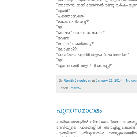
"അതേന്ന്‍. ഇനി വേണേല്‍ രണ്ടു വര്‍ഷം മുമ്
"എന്ത്?
"പത്തൊമ്പതെ!"
"കോണ്‍ഫിഡന്റ്?"
"യ"
"ലൈഫ് ലൈന്‍ വേണോ?"
"വേണ്ട"
"ലോക്ക് ചെയ്യട്ടെ?"
"ലോക്കാ??"
"ഓ പ്രായ പൂത്രി ആയല്ലോ അല്ലെ"
"യ"
"എന്നാ ശരി, ആള്‍ ദി ബെസ്റ്റ്!"
By
Ranjith Jayadevan
at
January 21, 2014
No co
Labels:
നര്‍മ്മം
പുന:സമാഗമം
കാര്‍മേഘങ്ങളില്‍ നിന്ന് മോചിതനായ അസ്ത
ദേവിയുടെ പാദങ്ങളില്‍ അര്‍ച്ചിച്ചുക
എത്തിയത്. തിരുവാതിര ഞാറ്റുവേലയില്‍ 