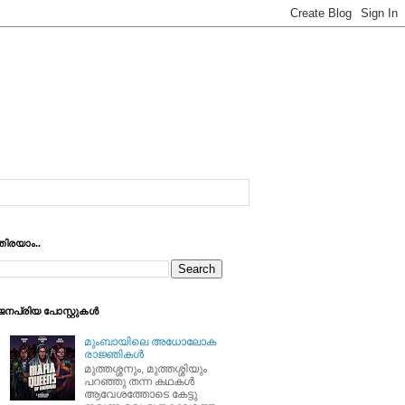
തിരയാം..
ജനപ്രിയ പോസ്റ്റുകള്‍
മുംബായിലെ അധോലോക
രാജ്ഞികള്‍
മുത്തശ്ശനും, മുത്തശ്ശിയും
പറഞ്ഞു തന്ന കഥകള്‍
ആവേശത്തോടെ കേട്ടു