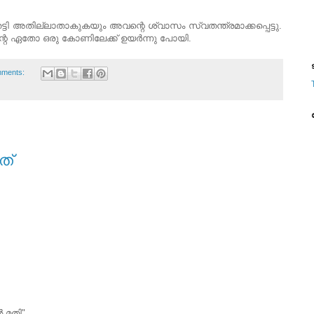
്ടി അതില്ലാതാകുകയും അവന്റെ ശ്വാസം സ്വതന്ത്രമാക്കപ്പെട്ടു.
െ ഏതോ ഒരു കോണിലേക്ക് ഉയർന്നു പോയി.
ട
mments:
ത്
‍ മതി"