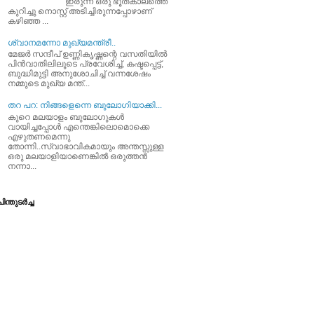
ഇരുന്ന ഒരു ഭൂതകാലത്തെ
കുറിച്ചു നൊസ്റ്റ് അടിച്ചിരുന്നപ്പോഴാണ്
കഴിഞ്ഞ ...
ശ്വാനമന്നോ മുഖ്യമന്ത്രീ..
മേജര്‍ സന്ദീപ്‌ ഉണ്ണികൃഷ്ണന്റെ വസതിയില്‍
പിന്‍വാതിലിലൂടെ പ്രവേശിച്ച്‌, കഷ്ടപ്പെട്ട്‌,
ബുദ്ധിമുട്ടി അനുശോചിച്ച്‌ വന്നശേഷം
നമ്മുടെ മുഖ്യ മന്ത്...
തറ പറ: നിങ്ങളെന്നെ ബുലോഗിയാക്കി...
കുറെ മലയാളം ബുലോഗുകള്‍
വായിച്ചപ്പോള്‍ എന്തെങ്കിലൊമൊക്കെ
എഴുതണമെന്നു
തോന്നി..സ്വാഭാവികമായും അന്തസ്സുള്ള
ഒരു മലയാളിയാണെങ്കില്‍ ഒരുത്തന്‍
നന്നാ...
ിന്തുടര്‍ച്ച