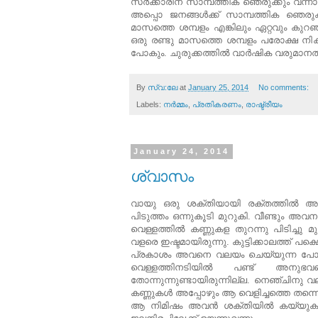
സര്‍ക്കാരിന് സാമ്പത്തിക ഞെരുക്കും വന്ന
അപ്പൊ ജനങ്ങള്‍ക്ക്
സാമ്പത്തിക ഞെരുക്കു
മാസത്തെ ശമ്പളം എങ്കിലും ഏറ്റവും കുറഞ
ഒരു രണ്ടു മാസത്തെ ശമ്പളം പരോക്ഷ 
പോകും. ചുരുക്കത്തില്‍ വാര്‍ഷിക വരുമാനത
By
സ്വ:ലേ
at
January 25, 2014
No comments:
Labels:
നര്‍മ്മം
,
പ്രതികരണം
,
രാഷ്ട്രീയം
January 24, 2014
ശ്വാസം
വായു ഒരു ശക്തിയായി രക്തത്തിൽ അലി
പിടുത്തം ഒന്നുകൂടി മുറുകി. വീണ്ടും അവന
വെള്ളത്തിൽ കണ്ണുകള തുറന്നു പിടിച്ച
വളരെ ഇഷ്ടമായിരുന്നു. കുട്ടിക്കാലത്ത് പക
പ്രകാശം അവനെ വലയം ചെയ്യുന്ന പോലെ 
വെള്ളത്തിനടിയിൽ പണ്ട് അനുഭവപ
തോന്നുന്നുണ്ടായിരുന്നില്ല. നെഞ്ചിന
കണ്ണുകൾ അപ്പോഴും ആ വെളിച്ചത്തെ തന്നെ
ആ നിമിഷം അവൻ ശക്തിയിൽ കയ്യുകൾ ഇ