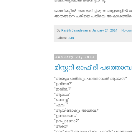
ജലനിരപ്പിലേക്ക് ഉയന്നുവന്നു.
ജലനിരപ്പിൽ അലയടിച്ചിരുന്ന ഓളങ്ങളിൽ തട
അതങ്ങനെ പതിയെ പതിയെ ആകാശത്തിന്റ
By
Ranjith Jayadevan
at
January 24, 2014
No co
Labels:
കഥ
January 21, 2014
മിസ്റ്ററി ഓഫ് ദി പത്തൊമ്പ
"അപ്പൊ ശരിക്കും പത്തൊമ്പത് ആയോ?"
"ഉവ്വോ?"
"ഇല്ലേ?"
"ആവോ"
"ബെസ്റ്റ്"
"ഏയ്.."
"ആയിണ്ടാകും അല്ലെ?"
"ഉണ്ടാകണം"
"ഉറപ്പാണോ?"
"അതെ"
"ഒന്ന് കൂടി ആലോചിക്കു. എന്നിട്ട് പറഞ്ഞാല്