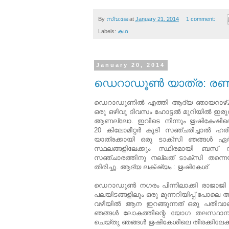
By
സ്വ:ലേ
at
January 21, 2014
1 comment:
Labels:
കഥ
January 20, 2014
ഡെറാഡൂണ്‍ യാത്ര: രണ്
ഡെറാഡൂണില്‍ എത്തി ആദ്യ ഞായറാഴ്ച ഹരി
ഒരു ഒഴിവു ദിവസം ഹോട്ടല്‍ മുറിയില്‍ ഇരുന
ആണല്ലോ. ഇവിടെ നിന്നും ഋഷികേഷിലെക്ക
20 കിലോമീറ്റര്‍ കൂടി സഞ്ചരിച്ചാല്‍ 
യാത്രക്കായി ഒരു ടാക്സി ഞങ്ങള്‍ ഏര്‍പ
സ്ഥലങ്ങളിലേക്കും സ്ഥിരമായി ബസ്‌ സര
സഞ്ചാരത്തിനു നല്ലത് ടാക്സി തന്നെ
തിരിച്ചു. ആദ്യ ലക്‌ഷ്യം : ഋഷികേശ്‌.
ഡെറാഡൂണ്‍ നഗരം പിന്നിലാക്കി രാജാജി വ
പലയിടങ്ങളിലും ഒരു മുന്നറിയിപ്പ് പോലെ ആ
വഴിയില്‍ ആന ഇറങ്ങുന്നത് ഒരു പതിവാണ
ഞങ്ങള്‍ ലോകത്തിന്റെ യോഗ തലസ്ഥാനം എന്ന
ചെയ്തു ഞങ്ങള്‍ ഋഷികേശിലെ തിരക്കിലേക്ക്