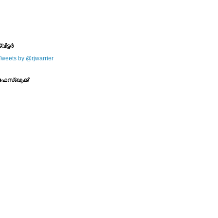
--------
--------
്വിട്ടര്‍
Tweets by @rjwarrier
ഫേസ്ബുക്ക്