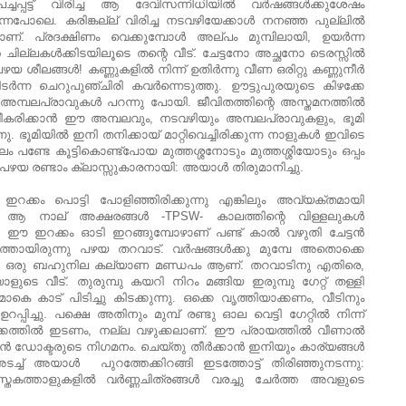
ും പച്ചപ്പട്ട് വിരിച്ച ആ ദേവിസന്നിധിയില്‍ വര്‍ഷങ്ങള്‍ക്കുശേഷം
ന്നപോലെ. കരിങ്കല്ല് വിരിച്ച നടവഴിയേക്കാള്‍ നനഞ്ഞ പുല്ലില്‍
ണ്. പ്രദക്ഷിണം വെക്കുമ്പോള്‍ അല്പം മുമ്പിലായി, ഉയര്‍ന്ന
െ ചില്ലകള്‍ക്കിടയിലൂടെ തന്റെ വീട്. ചേട്ടനോ അച്ഛനോ ടെരസ്സില്‍
 ശീലങ്ങള്‍! കണ്ണുകളില്‍ നിന്ന് ഉതിര്‍ന്നു വീണ ഒരിറ്റു കണ്ണുനീര്‍
്‍ന്ന ചെറുപുഞ്ചിരി കവര്‍ന്നെടുത്തു. ഊട്ടുപുരയുടെ കിഴക്കേ
ടു അമ്പലപ്രാവുകള്‍ പറന്നു പോയി. ജീവിതത്തിന്റെ അസ്തമനത്തില്‍
വീകരിക്കാന്‍ ഈ അമ്പലവും, നടവഴിയും അമ്പലപ്രാവുകളും, ഭൂമി
 ഭൂമിയില്‍ ഇനി തനിക്കായ്‌ മാറ്റിവെച്ചിരിക്കുന്ന നാളുകള്‍ ഇവിടെ
്‍ കാലം പണ്ടേ കൂട്ടികൊണ്ട്പോയ മുത്തശ്ശനോടും മുത്തശ്ശിയോടും ഒപ്പം
 പഴയ രണ്ടാം ക്ലാസ്സുകാരനായി: അയാള്‍ തിരുമാനിച്ചു.
 ഇറക്കം പൊട്ടി പോളിഞ്ഞിരിക്കുന്നു എങ്കിലും അവ്യക്തമായി
ഴുതിയ ആ നാല് അക്ഷരങ്ങള്‍ -TPSW- കാലത്തിന്റെ വിള്ളലുകള്‍
. ഈ ഇറക്കം ഓടി ഇറങ്ങുമ്പോഴാണ് പണ്ട് കാല്‍ വഴുതി ചേട്ടന്‍
ായിരുന്നു പഴയ തറവാട്. വര്‍ഷങ്ങള്‍ക്കു മുമ്പേ അതൊക്കെ
ഒരു ബഹുനില കല്യാണ മണ്ഡപം ആണ്.
തറവാടിനു എതിരെ,
ാളുടെ വീട്.
തുരുമ്പു കയറി നിറം മങ്ങിയ ഇരുമ്പു ഗേറ്റ് തള്ളി
റമാകെ കാട് പിടിച്ചു കിടക്കുന്നു. ഒക്കെ വൃത്തിയാക്കണം, വീടിനും
പിച്ചു. പക്ഷെ അതിനും മുമ്പ്‌ രണ്ടു ഓല വെട്ടി ഗേറ്റില്‍ നിന്ന്
റക്കത്തില്‍ ഇടണം, നല്ല വഴുക്കലാണ്. ഈ പ്രായത്തില്‍ വീണാല്‍
രന്‍ ഡോക്ടരുടെ നിഗമനം. ചെയ്തു തീര്‍ക്കാന്‍ ഇനിയും കാര്യങ്ങള്‍
 അടച്ച് അയാള്‍ പുറത്തേക്കിറങ്ങി ഇടത്തോട്ട് തിരിഞ്ഞുനടന്നു:
്തകത്താളുകളില്‍ വര്‍ണ്ണചിത്രങ്ങള്‍ വരച്ചു ചേര്‍ത്ത അവളുടെ