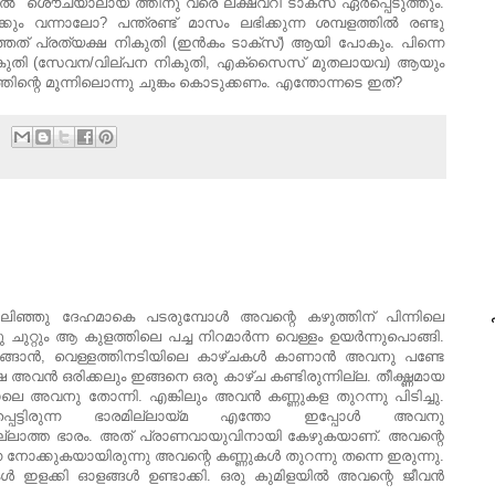
ാല്‍ "ശൌച്യാലായ"ത്തിനു വരെ ലക്ഷ്വറി ടാക്സ് ഏര്‍പ്പെടുത്തും.
ം വന്നാലോ? പന്ത്രണ്ട് മാസം ലഭിക്കുന്ന ശമ്പളത്തില്‍ രണ്ടു
്ഞത് പ്രത്യക്ഷ നികുതി (ഇന്‍കം ടാക്സ്) ആയി പോകും. പിന്നെ
നികുതി (സേവന/വില്പന നികുതി, എക്സൈസ് മുതലായവ) ആയും
്തിന്റെ മൂന്നിലൊന്നു ചുങ്കം കൊടുക്കണം. എന്തോന്നടെ ഇത്?
ഞ്ഞു ദേഹമാകെ പടരുമ്പോൾ അവന്റെ കഴുത്തിന്‌ പിന്നിലെ
പ
ു ചുറ്റും ആ കുളത്തിലെ പച്ച നിറമാർന്ന വെള്ളം ഉയർന്നുപൊങ്ങി.
ു മുങ്ങാൻ, വെള്ളത്തിനടിയിലെ കാഴ്ചകൾ കാണാൻ അവനു പണ്ടേ
്ഷെ അവൻ ഒരിക്കലും ഇങ്ങനെ ഒരു കാഴ്ച കണ്ടിരുന്നില്ല. തീക്ഷ്ണമായ
അവനു തോന്നി. എങ്കിലും അവൻ കണ്ണുകള തുറന്നു പിടിച്ചു.
്പെട്ടിരുന്ന ഭാരമില്ലായ്മ എന്തോ ഇപ്പോൾ അവനു
ു വല്ലാത്ത ഭാരം. അത് പ്രാണവായുവിനായി കേഴുകയാണ്. അവന്റെ
 നോക്കുകയായിരുന്നു അവന്റെ കണ്ണുകൾ തുറന്നു തന്നെ ഇരുന്നു.
ളക്കി ഓളങ്ങൾ ഉണ്ടാക്കി. ഒരു കുമിളയിൽ അവന്റെ ജീവൻ