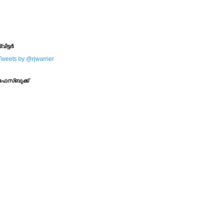
--------
--------
്വിട്ടര്‍
Tweets by @rjwarrier
ഫേസ്ബുക്ക്