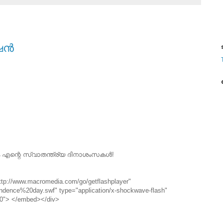
ന്‍
ട
ം എന്റെ സ്വാതന്ത്ര്യ ദിനാശംസകള്‍!
ttp://www.macromedia.com/go/getflashplayer"
pendence%20day.swf" type="application/x-shockwave-flash"
00"> </embed></div>