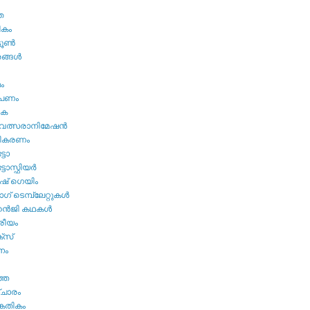
ത
ികം
ടൂണ്‍
ങ്ങള്‍
മം
ൂപണം
വക
വത്സരാനിമേഷന്‍
തികരണം
ടോ
ോസ്ഫിയര്‍
ഷ്‌ ഗെയിം
് ടെമ്പ്ലേറ്റുകള്‍
്‍ജി കഥകള്‍
്രീയം
്സ്
നം
ത്ത
ചാരം
കേതികം