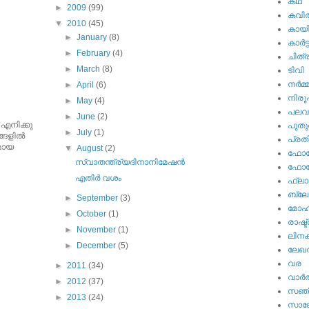
കഥ
►
2009
(99)
കവി
▼
2010
(45)
കായ
►
January
(8)
കാര്‍ട്
►
February
(4)
ചിത്ര
►
March
(8)
ടിവി
നര്‍മ്
►
April
(6)
നിര
►
May
(4)
പല
►
June
(2)
 എനിക്കു
പുതു
►
July
(1)
ങളില്‍
പ്ര
ുമായ
▼
August
(2)
ഫോട്
സ്വാതന്ത്ര്യദിനാനിമേഷന്‍
ഫോട്ട
എതിര്‍ വശം
ഫ്ലാ
ബ്ലോഗ
►
September
(3)
മോഹന
►
October
(1)
രാഷ്ട
►
November
(1)
ലിനക
►
December
(5)
ലേഖ
വര
►
2011
(34)
വാര്‍
►
2012
(37)
സഞ്
►
2013
(24)
സാങ്