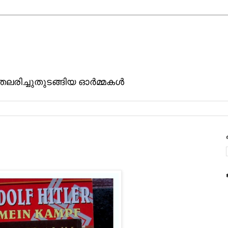
ിതലരിച്ചുതുടങ്ങിയ ഓര്‍മ്മകള്‍