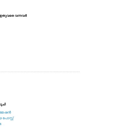
ഇതുവരെ വന്നവര്‍
ൂചി
േഷന്‍
പോസ്റ്റ്
മ