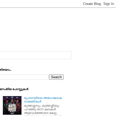
തിരയാം..
ജനപ്രിയ പോസ്റ്റുകള്‍
മുംബായിലെ അധോലോക
രാജ്ഞികള്‍
മുത്തശ്ശനും, മുത്തശ്ശിയും
പറഞ്ഞു തന്ന കഥകള്‍
ആവേശത്തോടെ കേട്ടു