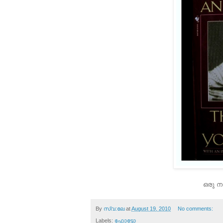
ഒരു ന
By
സ്വ:ലേ
at
August 19, 2010
No comments:
Labels:
ഫോട്ടോ