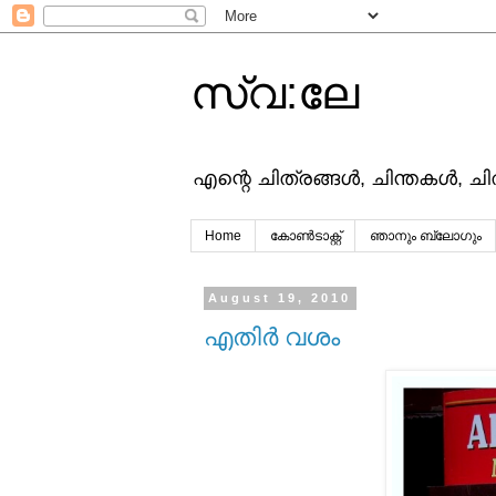
സ്വ:ലേ
എന്റെ ചിത്രങ്ങള്‍, ചിന്തകള്‍, ച
Home
കോൺടാക്റ്റ്
ഞാനും ബ്ലോഗും
August 19, 2010
എതിര്‍ വശം