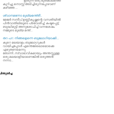
ഇരുന്ന ഒരു ഭൂതകാലത്തെ
കുറിച്ചു നൊസ്റ്റ് അടിച്ചിരുന്നപ്പോഴാണ്
കഴിഞ്ഞ ...
ശ്വാനമന്നോ മുഖ്യമന്ത്രീ..
മേജര്‍ സന്ദീപ്‌ ഉണ്ണികൃഷ്ണന്റെ വസതിയില്‍
പിന്‍വാതിലിലൂടെ പ്രവേശിച്ച്‌, കഷ്ടപ്പെട്ട്‌,
ബുദ്ധിമുട്ടി അനുശോചിച്ച്‌ വന്നശേഷം
നമ്മുടെ മുഖ്യ മന്ത്...
തറ പറ: നിങ്ങളെന്നെ ബുലോഗിയാക്കി...
കുറെ മലയാളം ബുലോഗുകള്‍
വായിച്ചപ്പോള്‍ എന്തെങ്കിലൊമൊക്കെ
എഴുതണമെന്നു
തോന്നി..സ്വാഭാവികമായും അന്തസ്സുള്ള
ഒരു മലയാളിയാണെങ്കില്‍ ഒരുത്തന്‍
നന്നാ...
ിന്തുടര്‍ച്ച