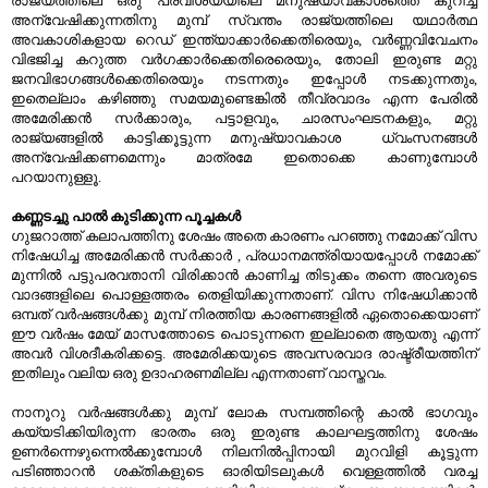
രാജ്യത്തിലെ ഒരു പ്രവിശ്യയിലെ മനുഷ്യാവകാശത്തെ കുറിച്ച്
അന്വേഷിക്കുന്നതിനു മുമ്പ് സ്വന്തം രാജ്യത്തിലെ യഥാര്‍ത്ഥ
അവകാശികളായ റെഡ് ഇന്ത്യാക്കാര്‍ക്കെതിരെയും, വര്‍ണ്ണവിവേചനം
വിഭജിച്ച കറുത്ത വര്‍ഗക്കാര്‍ക്കെതിരെരെയും, തോലി ഇരുണ്ട മറ്റു
ജനവിഭാഗങ്ങള്‍ക്കെതിരെയും നടന്നതും ഇപ്പോള്‍ നടക്കുന്നതും,
ഇതെല്ലാം കഴിഞ്ഞു സമയമുണ്ടെങ്കില്‍ തീവ്രവാദം എന്ന പേരില്‍
അമേരിക്കന്‍ സര്‍ക്കാരും, പട്ടാളവും, ചാരസംഘടനകളും, മറ്റു
രാജ്യങ്ങളില്‍ കാട്ടിക്കൂട്ടുന്ന മനുഷ്യാവകാശ ധ്വംസനങ്ങള്‍
അന്വേഷിക്കണമെന്നും മാത്രമേ ഇതൊക്കെ കാണുമ്പോള്‍
പറയാനുള്ളൂ.
കണ്ണടച്ചു പാല്‍ കുടിക്കുന്ന പൂച്ചകള്‍
ഗുജറാത്ത് കലാപത്തിനു ശേഷം അതെ കാരണം പറഞ്ഞു നമോക്ക് വിസ
നിഷേധിച്ച അമേരിക്കന്‍ സര്‍ക്കാര്‍ , പ്രധാനമന്ത്രിയായപ്പോള്‍ നമോക്ക്
മുന്നില്‍ പട്ടുപരവതാനി വിരിക്കാന്‍ കാണിച്ച തിടുക്കം തന്നെ അവരുടെ
വാദങ്ങളിലെ പൊള്ളത്തരം തെളിയിക്കുന്നതാണ്. വിസ നിഷേധിക്കാന്‍
ഒമ്പത് വര്‍ഷങ്ങള്‍ക്കു മുമ്പ് നിരത്തിയ കാരണങ്ങളില്‍ ഏതൊക്കെയാണ്
ഈ വര്‍ഷം മേയ് മാസത്തോടെ പൊടുന്നനെ ഇല്ലാതെ ആയതു എന്ന്
അവര്‍ വിശദീകരിക്കട്ടെ. അമേരിക്കയുടെ അവസരവാദ രാഷ്ട്രീയത്തിന്
ഇതിലും വലിയ ഒരു ഉദാഹരണമില്ല എന്നതാണ് വാസ്തവം.
നാനൂറു വര്‍ഷങ്ങള്‍ക്കു മുമ്പ് ലോക സമ്പത്തിന്റെ കാല്‍ ഭാഗവും
കയ്യടിക്കിയിരുന്ന ഭാരതം ഒരു ഇരുണ്ട കാലഘട്ടത്തിനു ശേഷം
ഉണര്‍ന്നെഴുന്നെല്‍ക്കുമ്പോള്‍ നിലനില്‍പ്പിനായി മുറവിളി കൂട്ടുന്ന
പടിഞ്ഞാറന്‍ ശക്തികളുടെ ഓരിയിടലുകള്‍ വെള്ളത്തില്‍ വരച്ച