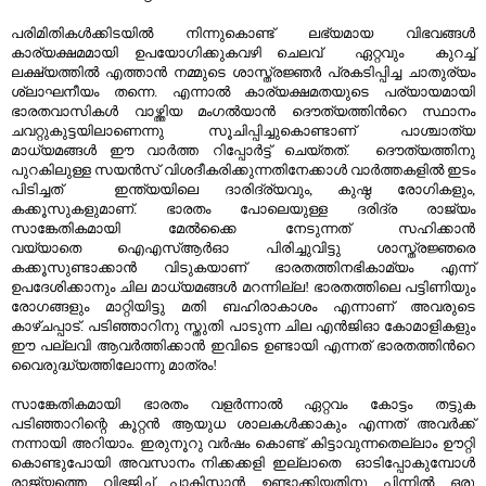
പരിമിതികള്‍ക്കിടയില്‍ നിന്നുകൊണ്ട് ലഭ്യമായ വിഭവങ്ങള്‍
കാര്യക്ഷമമായി ഉപയോഗിക്കുകവഴി ചെലവ് ഏറ്റവും കുറച്ച്
ലക്ഷ്യത്തില്‍ എത്താന്‍ നമ്മുടെ ശാസ്ത്രജ്ഞര്‍ പ്രകടിപ്പിച്ച ചാതുര്യം
ശ്ലാഘനീയം തന്നെ. എന്നാല്‍ കാര്യക്ഷമതയുടെ പര്യായമായി
ഭാരതവാസികള്‍ വാഴ്ത്തിയ മംഗല്‍യാന്‍ ദൌത്യത്തിന്‍റെ സ്ഥാനം
ചവറ്റുകുട്ടയിലാണെന്നു സൂചിപ്പിച്ചുകൊണ്ടാണ് പാശ്ചാത്യ
മാധ്യമങ്ങള്‍ ഈ വാര്‍ത്ത റിപ്പോര്‍ട്ട് ചെയ്തത്. ദൌത്യത്തിനു
പുറകിലുള്ള സയന്‍സ് വിശദീകരിക്കുന്നതിനേക്കാള്‍ വാര്‍ത്തകളില്‍ ഇടം
പിടിച്ചത് ഇന്ത്യയിലെ ദാരിദ്ര്യവും, കുഷ്ഠ രോഗികളും,
കക്കൂസുകളുമാണ്. ഭാരതം പോലെയുള്ള ദരിദ്ര രാജ്യം
സാങ്കേതികമായി മേല്‍ക്കൈ നേടുന്നത് സഹിക്കാന്‍
വയ്യാതെ ഐഎസ്ആര്‍ഓ പിരിച്ചുവിട്ടു ശാസ്ത്രജ്ഞരെ
കക്കൂസുണ്ടാക്കാന്‍ വിടുകയാണ് ഭാരതത്തിനഭികാമ്യം എന്ന്
ഉപദേശിക്കാനും ചില മാധ്യമങ്ങള്‍ മറന്നില്ല! ഭാരതത്തിലെ പട്ടിണിയും
രോഗങ്ങളും മാറ്റിയിട്ടു മതി ബഹിരാകാശം എന്നാണ് അവരുടെ
കാഴ്ചപ്പാട്. പടിഞ്ഞാറിനു സ്തുതി പാടുന്ന ചില എന്‍ജിഓ കോമാളികളും
ഈ പല്ലവി ആവര്‍ത്തിക്കാന്‍ ഇവിടെ ഉണ്ടായി എന്നത് ഭാരതത്തിന്‍റെ
വൈരുദ്ധ്യത്തിലോന്നു മാത്രം!
സാങ്കേതികമായി ഭാരതം വളര്‍ന്നാല്‍ ഏറ്റവം കോട്ടം തട്ടുക
പടിഞ്ഞാറിന്റെ കൂറ്റന്‍ ആയുധ ശാലകള്‍ക്കാകും എന്നത് അവര്‍ക്ക്
നന്നായി അറിയാം. ഇരുനൂറു വര്‍ഷം കൊണ്ട് കിട്ടാവുന്നതെല്ലാം ഊറ്റി
കൊണ്ടുപോയി അവസാനം നിക്കക്കളി ഇല്ലാതെ ഓടിപ്പോകുമ്പോള്‍
രാജ്യത്തെ വിഭജിച്ച് പാകിസ്താന്‍ ഉണ്ടാക്കിയതിനു പിന്നില്‍ ഒരു