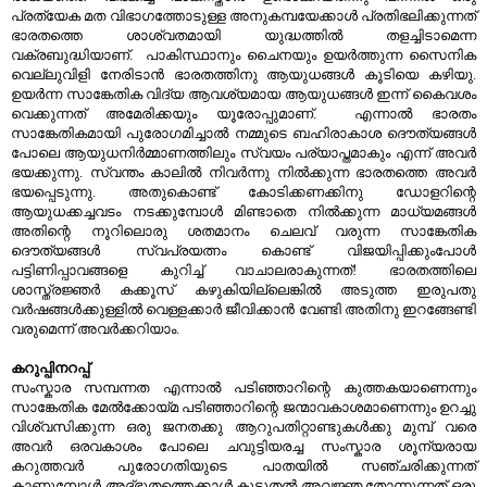
പ്രത്യേക മത വിഭാഗത്തോടുള്ള അനുകമ്പയേക്കാള്‍ പ്രതിഭലിക്കുന്നത്
ഭാരതത്തെ ശാശ്വതമായി യുദ്ധത്തില്‍ തളച്ചിടാമെന്ന
വക്രബുദ്ധിയാണ്. പാകിസ്ഥാനും ചൈനയും ഉയര്‍ത്തുന്ന സൈനിക
വെല്ലുവിളി നേരിടാന്‍ ഭാരതത്തിനു ആയുധങ്ങള്‍ കൂടിയെ കഴിയു.
ഉയര്‍ന്ന സാങ്കേതിക വിദ്യ ആവശ്യമായ ആയുധങ്ങള്‍ ഇന്ന് കൈവശം
വെക്കുന്നത് അമേരിക്കയും യൂരോപ്പുമാണ്. എന്നാല്‍ ഭാരതം
സാങ്കേതികമായി പുരോഗമിച്ചാല്‍ നമ്മുടെ ബഹിരാകാശ ദൌത്യങ്ങള്‍
പോലെ ആയുധനിര്‍മ്മാണത്തിലും സ്വയം പര്യാപ്തമാകും എന്ന് അവര്‍
ഭയക്കുന്നു. സ്വന്തം കാലില്‍ നിവര്‍ന്നു നില്‍ക്കുന്ന ഭാരതത്തെ അവര്‍
ഭയപ്പെടുന്നു. അതുകൊണ്ട് കോടിക്കണക്കിനു ഡോളറിന്റെ
ആയുധക്കച്ചവടം നടക്കുമ്പോള്‍ മിണ്ടാതെ നില്‍ക്കുന്ന മാധ്യമങ്ങള്‍
അതിന്റെ നൂറിലൊരു ശതമാനം ചെലവ് വരുന്ന സാങ്കേതിക
ദൌത്യങ്ങള്‍ സ്വപ്രയത്നം കൊണ്ട് വിജയിപ്പിക്കുംപോള്‍
പട്ടിണിപ്പാവങ്ങളെ കുറിച്ച് വാചാലരാകുന്നത്! ഭാരതത്തിലെ
ശാസ്ത്രജ്ഞര്‍ കക്കൂസ് കഴുകിയില്ലെങ്കില്‍ അടുത്ത ഇരുപതു
വര്‍ഷങ്ങള്‍ക്കുള്ളില്‍ വെള്ളക്കാര്‍ ജീവിക്കാന്‍ വേണ്ടി അതിനു ഇറങ്ങേണ്ടി
വരുമെന്ന് അവര്‍ക്കറിയാം.
കറുപ്പിനറപ്പ്
സംസ്കാര സമ്പന്നത എന്നാല്‍ പടിഞ്ഞാറിന്റെ കുത്തകയാണെന്നും
സാങ്കേതിക മേല്‍ക്കോയ്മ പടിഞ്ഞാറിന്റെ ജന്മാവകാശമാണെന്നും ഉറച്ചു
വിശ്വസിക്കുന്ന ഒരു ജനതക്കു ആറുപതിറ്റാണ്ടുകള്‍ക്കു മുമ്പ് വരെ
അവര്‍ ഒരവകാശം പോലെ ചവുട്ടിയരച്ച സംസ്കാര ശൂന്യരായ
കറുത്തവര്‍ പുരോഗതിയുടെ പാതയില്‍ സഞ്ചരിക്കുന്നത്
കാണുമ്പോള്‍ അദ്ഭുതത്തെക്കാള്‍ കൂടുതല്‍ അവജ്ഞ തോന്നുന്നത് ഒരു