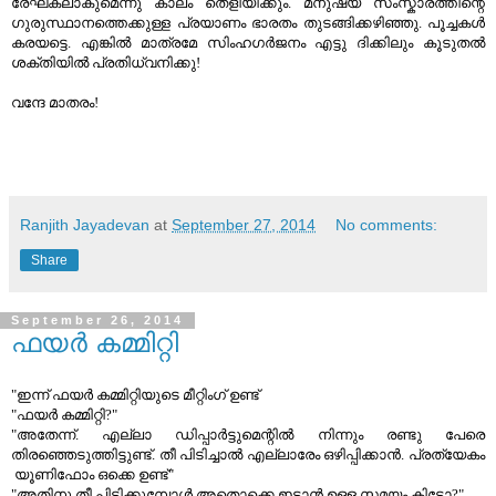
രേഘകലാകുമെന്നു കാലം തെളിയിക്കും. മനുഷ്യ സംസ്കാരത്തിന്റെ
ഗുരുസ്ഥാനത്തെക്കുള്ള പ്രയാണം ഭാരതം തുടങ്ങിക്കഴിഞ്ഞു. പൂച്ചകള്‍
കരയട്ടെ. എങ്കില്‍ മാത്രമേ സിംഹഗര്‍ജനം എട്ടു ദിക്കിലും കൂടുതല്‍
ശക്തിയില്‍ പ്രതിധ്വനിക്കു!
വന്ദേ മാതരം!
Ranjith Jayadevan
at
September 27, 2014
No comments:
Share
September 26, 2014
ഫയര്‍ കമ്മിറ്റി
"ഇന്ന് ഫയര്‍ കമ്മിറ്റിയുടെ മീറ്റിംഗ് ഉണ്ട്
"ഫയര്‍ കമ്മിറ്റി?"
"അതേന്ന്‍. എല്ലാ ഡിപ്പാര്‍ട്ടുമെന്റില്‍ നിന്നും രണ്ടു പേരെ
തിരഞ്ഞെടുത്തിട്ടുണ്ട്. തീ പിടിച്ചാല്‍ എല്ലാരേം ഒഴിപ്പിക്കാന്‍. പ്രത്യേകം
യൂണിഫോം ഒക്കെ ഉണ്ട്"
"അതിനു തീ പിടിക്കുമ്പോള്‍ അതൊക്കെ ഇടാന്‍ ഉള്ള സമയം കിട്ടോ?"