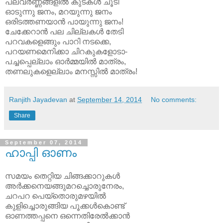
പലവര്‍ണ്ണങ്ങളില്‍ കുടകള്‍ ചൂടി
ഓടുന്നു ജനം, മറയുന്നു ജനം
ഒരിടത്തണയാന്‍ പായുന്നു ജനം!
ചേക്കേറാന്‍ പല ചില്ലകള്‍ തേടി
പറവകളെങ്ങും പാറി നടക്കെ,
പറയണമെനിക്കാ ചിറകുകളോടാ-
പച്ചപ്പെല്ലാം ഓര്‍മ്മയില്‍ മാത്രം,
തണലുകളെല്ലാം മനസ്സില്‍ മാത്രം!
Ranjith Jayadevan
at
September 14, 2014
No comments:
Share
September 07, 2014
ഹാപ്പി ഓണം
സമയം തെറ്റിയ ചിങ്ങക്കാറുകൾ
അർക്കനെയങ്ങുമറച്ചൊരുനേരം,
ചറപറ പെയ്തൊരുമഴയിൽ
കുളിച്ചൊരുങ്ങിയ പൂക്കൾകൊണ്ട്
ഓണത്തപ്പനെ ഒന്നെതിരേൽക്കാൻ