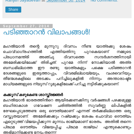
Share
September 27, 2014
പടിഞ്ഞാറന്‍ വിലാപങ്ങള്‍!
മംഗല്‍യാന്‍ തന്റെ മുന്നൂറു ദിവസം നീണ്ട യാത്രക്കു ശേഷം
ചൊവ്വാഗ്രഹത്തില്‍ എത്തിയതിനു പുറകെയാണ് നമ്മുടെ
പ്രധാനമന്ത്രി അഞ്ചു ദിവസത്തെ സന്ദര്‍ശനത്തിനായി
അമേരിക്കയിലേക്ക് തിരിച്ചത്. പുറമേ നിന്ന് നോക്കിയാല്‍ അത്ര
ബന്ധമില്ലാത്ത ഈ രണ്ടു യാത്രകളും പക്ഷെ പടിഞ്ഞാറന്‍
ദേശങ്ങളുടെ ഇരട്ടത്താപ്പും, വിവരമില്ലായ്മയും, വംശവെറിയും
തീന്മേശകളിലെ അടക്കം പറിച്ചിലുകളില്‍ നിന്നും അന്താരാഷ്ട്ര
മാധ്യമങ്ങളുടെ ന്യൂസ് റൂമുകളിലേക്ക് പറിച്ചു നട്ടിരിക്കുകയാണ്.
കക്കൂസ് കഴുകേണ്ട ശാസ്ത്രജ്ഞര്‍
മംഗല്‍യാന്‍ ഭാരതത്തിന്‍റെ ആയിരക്കണക്കിനു വര്‍ഷങ്ങള്‍ പഴക്കമുള്ള
ബഹിരാകാശ ഗവേഷണ ചരിത്രത്തില്‍ സുവര്‍ണ്ണ ലിപികളില്‍
രേഘപ്പെടുത്തേണ്ട ഒരു ദൌത്യമാണ് എന്നത് തര്‍ക്കമില്ലാത്ത ഒരു
വസ്തുതയാണ്. അമേരിക്കക്കും റഷ്യക്കും ശേഷം ചൊവ്വാ ദൌത്യം
ഏറ്റെടുത്ത് വിജയപ്പിക്കുന്ന മൂന്നാം രാജ്യമാണ് ഭാരതം. അതില്‍ തന്നെ
പ്രഥമ ദൌത്യം വിജയപ്പിച്ച പ്രഥമ രാജ്യം! എന്തുകൊണ്ടും
അഭിമാനിക്കേണ്ട നേട്ടം തന്നെ!