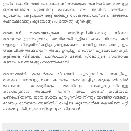
ഇപ്രകാരം ദിനങ്ങൾ പോകെയാണ് അമ്മയുട
െ അനിയൻ അടുത്തുള്ള
അമ്പലത്തിലെ പൂരത്തിനു പോകുന്ന വഴി അവിടെ കേറിയത്.
പൂരമെന്നു കേട്ടപ്പോൾ കുട്ടികൾക്കും പോകാനൊരാഗ്രഹം. അങ്ങനെ
ചെറ്യമ്മാവനും കുട്ട്യോളും പൂരത്തിനു പുറപ്പെട്ടു.
അമ്മാവൻ അമ്മയെപ്പോലെ ആയിരുന്നില്ല.വയറു നിറയെ
അലുവയും,ഈന്തപ്പഴവും, അനിയത്തിക്കുട്ടീടെ കൈ നിറയെ കരി
വളകളും, വികൃതിക്ക് കളിപ്പാട്ടങ്ങളുമൊക്കെ വാങ്ങിച്ചു കൊടുത്തു. ഈ
അമ്മ ചീത്ത അമ്മ തന്നെ, അവർ ഉറപ്പിച്ചു. അങ്ങനെ പൂരമൊക്കെ കൂടി,
കുട്ടികളെ വീട്ടിലാക്കി ചെറ്യമ്മാൻ മടങ്ങി. പിള്ളേരുടെ സന്തോഷം
കണ്ടപ്പോൾ അമ്മക്കും സന്തോഷമായി.
അന്നുരാത്രി രണ്ടാൾക്കും ദീനമായി. പൂരപ്പറമ്പിലെ അലച്ചിലും
മധുരപലഹാരങ്ങളും തന്നെ കാരണം, അമ്മ ഉറപ്പിച്ചു. ആശുപത്രിയിൽ
പോകണം. ഡോക്ടർക്കും മരുന്നിനും കൊടുക്കുന്നതിനുള്ള
കാശെടുക്കാൻ അലമാരി തുറന്ന അമ്മ കണ്ടത് കാലിയായ
പണപ്പെട്ടിയാണ്. ഇതേ സമയം പൂരപ്പറമ്പിൽ നിന്നും വാങ്ങിയ വളകളും
മാലയും ഭാര്യയെ അണിയിച്ച് ചേച്ചീടെ കുട്ട്യോൾടെ കൊതിയെ പറ്റി
പറഞ്ഞു ചിരിക്കുകയായിരുന്നു ചെറ്യമ്മാൻ.
Ranjith Jayadevan
at
September 30, 2014
No comments: