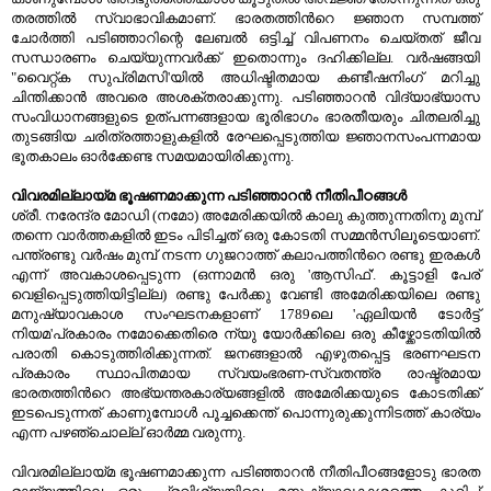
തരത്തില്‍ സ്വാഭാവികമാണ്. ഭാരതത്തിന്‍റെ ജ്ഞാന സമ്പത്ത്
ചോര്‍ത്തി പടിഞ്ഞാറിന്റെ ലേബല്‍ ഒട്ടിച്ച് വിപണനം ചെയ്തത് ജീവ
സന്ധാരണം ചെയ്യുന്നവര്‍ക്ക് ഇതൊന്നും ദഹിക്കില്ല. വര്‍ഷങ്ങയി
"വൈറ്റ്ക സുപ്രിമസി'യില്‍ അധിഷ്ടിതമായ കണ്ടീഷനിംഗ് മറിച്ചു
ചിന്തിക്കാന്‍ അവരെ അശക്തരാക്കുന്നു. പടിഞ്ഞാറന്‍ വിദ്യാഭ്യാസ
സംവിധാനങ്ങളുടെ ഉത്പന്നങ്ങളായ ഭൂരിഭാഗം ഭാരതീയരും ചിതലരിച്ചു
തുടങ്ങിയ ചരിത്രത്താളുകളില്‍ രേഘപ്പെടുത്തിയ ജ്ഞാനസംപന്നമായ
ഭൂതകാലം ഓര്‍ക്കേണ്ട സമയമായിരിക്കുന്നു.
വിവരമില്ലായ്മ ഭൂഷണമാക്കുന്ന പടിഞ്ഞാറന്‍ നീതിപീഠങ്ങള്‍
ശ്രീ. നരേന്ദ്ര മോഡി (നമോ) അമേരിക്കയില്‍ കാലു കുത്തുന്നതിനു മുമ്പ്
തന്നെ വാര്‍ത്തകളില്‍ ഇടം പിടിച്ചത് ഒരു കോടതി സമ്മന്‍സിലൂടെയാണ്.
പന്ത്രണ്ടു വര്‍ഷം മുമ്പ് നടന്ന ഗുജറാത്ത് കലാപത്തിന്‍റെ രണ്ടു ഇരകള്‍
എന്ന് അവകാശപ്പെടുന്ന (ഒന്നാമന്‍ ഒരു 'ആസിഫ്'. കൂട്ടാളി പേര്
വെളിപ്പെടുത്തിയിട്ടില്ല) രണ്ടു പേര്‍ക്കു വേണ്ടി അമേരിക്കയിലെ രണ്ടു
മനുഷ്യാവകാശ സംഘടനകളാണ് 1789ലെ 'ഏലിയന്‍ ടോര്‍ട്ട്
നിയമ'പ്രകാരം നമോക്കെതിരെ ന്യു യോര്‍ക്കിലെ ഒരു കീഴ്ക്കോടതിയില്‍
പരാതി കൊടുത്തിരിക്കുന്നത്. ജനങ്ങളാല്‍ എഴുതപ്പെട്ട ഭരണഘടന
പ്രകാരം സ്ഥാപിതമായ സ്വയംഭരണ-സ്വതന്ത്ര രാഷ്ട്രമായ
ഭാരതത്തിന്‍റെ അഭ്യന്തരകാര്യങ്ങളില്‍ അമേരിക്കയുടെ കോടതിക്ക്
ഇടപെടുന്നത് കാണുമ്പോള്‍ പൂച്ചക്കെന്ത് പൊന്നുരുക്കുന്നിടത്ത് കാര്യം
എന്ന പഴഞ്ചൊല്ല് ഓര്‍മ്മ വരുന്നു.
വിവരമില്ലായ്മ ഭൂഷണമാക്കുന്ന പടിഞ്ഞാറന്‍ നീതിപീഠങ്ങളോടു ഭാരത