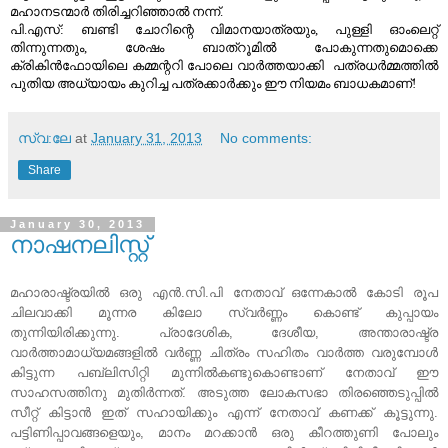
മഹാനടന്മാര്‍ തിരിച്ചറിഞ്ഞാല്‍ നന്ന്.
പി.എസ്: ബണ്ടി ചോറിന്റെ വിമാനയാത്രയും, പുള്ളി ഓംലെറ്റ്‌
തിന്നുന്നതും, ശേഷം ബാത്‌റൂമില്‍ പോകുന്നതുമൊക്കെ
ക്രികിന്‍ഫോയിലെ കമ്മന്ററി പോലെ വാര്‍ത്തയാക്കി പത്രധര്‍മ്മത്തില്‍
പുതിയ അധ്യായം കുറിച്ച പത്രക്കാര്‍ക്കും ഈ നിയമം ബാധകമാണ്!
സ്വ:ലേ
at
January 31, 2013
No comments:
Share
January 30, 2013
നാഷനലിസ്റ്റ്
മഹാരാഷ്ട്രയില്‍ ഒരു എന്‍.സി.പി നേതാവ്‌ ഒന്നേകാല്‍ കോടി രൂപ
ചിലവാക്കി മൂന്നര കിലോ സ്വര്‍ണ്ണം കൊണ്ട് കുപ്പായം
തുന്നിയിരിക്കുന്നു. പ്രാദേശിക, ദേശീയ, അന്താരാഷ്ട്ര
വാര്‍ത്താമാധ്യമങ്ങളില്‍ വര്‍ണ്ണ ചിത്രം സഹിതം വാര്‍ത്ത വരുമ്പോള്‍
കിട്ടുന്ന പബ്ലിസിറ്റി മുന്നില്‍കണ്ടുകൊണ്ടാണ് നേതാവ് ഈ
സാഹസത്തിനു മുതിര്‍ന്നത്. അടുത്ത ലോകസഭാ തിരഞ്ഞെടുപ്പില്‍
സീറ്റ്‌ കിട്ടാന്‍ ഇത് സഹായിക്കും എന്ന് നേതാവ് കണക്ക് കൂട്ടുന്നു.
പട്ടിണിപ്പാവങ്ങളെയും, മാനം മറക്കാന്‍ ഒരു കീറത്തുണി പോലും