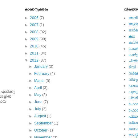
കാലാനുക്രമം
വിഷയസ
►
2006
(7)
അനിമ
ആദ്യ 
►
2007
(1)
ഓര്‍മ്
►
2008
(92)
കഥ
►
2009
(99)
കവി
►
2010
(45)
കായ
►
2011
(34)
കാര്‍ട്
▼
2012
(37)
ചിത്ര
►
January
(3)
ടിവി
നര്‍മ്
►
February
(4)
നിര
►
March
(5)
പല
►
April
(3)
 എനിക്കു
പുതു
►
May
(3)
ങളില്‍
പ്ര
ുമായ
►
June
(7)
ഫോട്
►
July
(3)
ഫോട്ട
►
August
(1)
ഫ്ലാ
ബ്ലോഗ
►
September
(1)
മോഹന
►
October
(1)
രാഷ്ട
▼
November
(3)