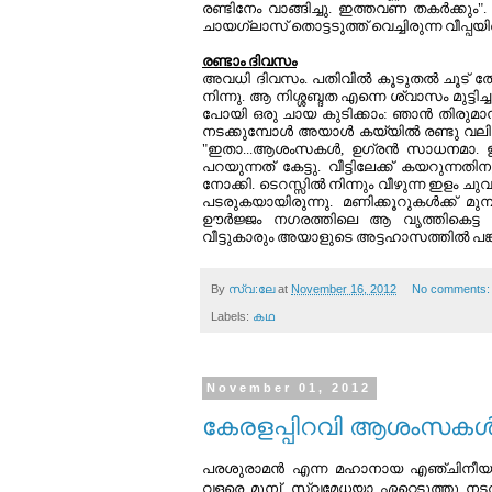
രണ്ടിനേം വാങ്ങിച്ചു. ഇത്തവണ തകര്‍ക്കും"
ചായഗ്ലാസ്‌ തൊട്ടടുത്ത്‌ വെച്ചിരുന്ന വീപ്പയില
രണ്ടാം ദിവസം
അവധി ദിവസം. പതിവില്‍ കൂടുതല്‍ ചൂട് ത
നിന്നു. ആ നിശ്ശബ്ദത എന്നെ ശ്വാസം മുട്ടിച്
പോയി ഒരു ചായ കുടിക്കാം: ഞാന്‍ തിരുമാനിച
നടക്കുമ്പോള്‍ അയാള്‍ കയ്യില്‍ രണ്ടു വല
"ഇതാ...ആശംസകള്‍, ഉഗ്രന്‍ സാധനമാ. ഈ
പറയുന്നത് കേട്ടു. വീട്ടിലേക്ക്‌ കയറുന്നതി
നോക്കി. ടെറസ്സില്‍ നിന്നും വീഴുന്ന ഇളം ച
പടരുകയായിരുന്നു. മണിക്കൂറുകള്‍ക്ക് മുമ
ഊര്‍ജ്ജം നഗരത്തിലെ ആ വൃത്തികെട്ട ഓ
വീട്ടുകാരും അയാളുടെ അട്ടഹാസത്തില്‍ പങ്കു
By
സ്വ:ലേ
at
November 16, 2012
No comments
Labels:
കഥ
November 01, 2012
കേരളപ്പിറവി ആശംസകള്
പരശുരാമന്‍ എന്ന മഹാനായ എഞ്ചിനീയര്‍ 
വളരെ മുമ്പ്‌, സ്വമേധയാ ഏറ്റെടുത്തു നട