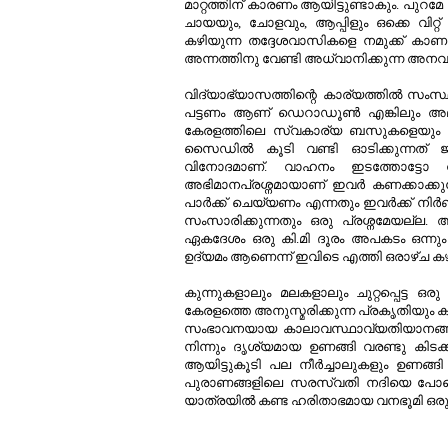
മാറ്റത്തിന് കാരണം ആയിട്ടുണ്ടാകും. പുറമേ
ചായയും, ചോളവും, ആപ്പിളും ഒക്കെ വിറ്റ് ന
കഴിയുന്ന തദ്ദേശവാസികളെ നമുക്ക് കാണ
അന്നത്തിനു വേണ്ടി അധ്വാനിക്കുന്ന അ
വിദ്യാഭ്യാസത്തിന്റെ കാര്യത്തില്‍ സംസ്
പട്ടണം ആണ് ഡെറാഡൂണ്‍ എങ്കിലും അലക്
കേരളത്തിലെ സ്വകാര്യ ബസുകളെയും ഓട്ടോറ
സൈഡില്‍ കൂടി വണ്ടി ഓടിക്കുന്നത് 
വിനോദമാണ്. വാഹനം ഇടത്തോട്ടോ വലത്
അഭിമാനപ്രശ്നമായാണ് ഇവര്‍ കണക്കാക്കുന്
പാര്‍ക്ക്‌ ചെയ്യണം എന്നതും ഇവര്‍ക്ക്‌ ന
സംസാരിക്കുന്നതും ഒരു പ്രശ്നമേയല്ല.
ഏകദേശം ഒരു കി.മി ദൂരം അപകടം ഒന്നു
ഉദ്യമം ആണെന്ന് ഇവിടെ എത്തി ഒരാഴ്ച കഴിയ
കുന്നുകളാലും മലകളാലും ചുറ്റപ്പെട്ട
കേരളത്തെ അനുസ്മരിക്കുന്ന പ്രകൃതിയും ക
സംഭാവനയായ കാലാവസ്ഥാവ്യതിയാനങ്ങള്‍ ഇവ
നിന്നും ദൃശ്യമായ ഉണങ്ങി വരണ്ടു കിടക്കു
ആയിട്ടുകൂടി പല നീര്‍ച്ചാലുകളും ഉണങ്ങി
പുരാണങ്ങളിലെ സരസ്വതി നദിയെ പോലെ ഒര
യാത്രയില്‍ കണ്ട ഹരിതാഭമായ വനഭൂമി ഒരു