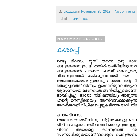
By
സ്വ:ലേ
at
November 25, 2012
No comments
Labels:
സഞ്ചാരം
November 16, 2012
കശാപ്പ്
രണ്ടു ദിവസം മുമ്പ് തന്നെ ഒരു ഓട്
ഓട്ടോക്കാരനുമായി തമ്മില്‍ തല്ലിയിരുന്ന 
ഓട്ടോക്കാരന്‍ പറഞ്ഞ ചാര്‍ജ് കൊടുത്തു
വിശക്കുമ്പോള്‍ കഴിക്കുവാനായി ഒരു വ
കരഞ്ഞുകൊണ്ടേ ഇരുന്നു. നഗരത്തിന്റെ തി
തൊട്ടപ്പുറത്ത് നിന്നും ഉയര്‍ന്നിരുന്ന അട്
ആസന്നമായ മരണത്തെ അറിയിച്ചുകൊണ്ട് "പ
ഓര്‍മിപ്പിച്ചു. ഓരോ നിമിഷത്തിലും അടു
എന്റെ മനസ്സിനെയും അസ്വസ്ഥമാക്കുന്നതായ
അവര്‍ക്കായി വിധിക്കപ്പെട്ടുകഴിഞ്ഞ ഭാവി തി
ഒന്നാം ദിവസം
ജോലിസ്ഥലത്ത് നിന്നും വീട്ടിലേക്കുള്ള 
ചില്ലറ പച്ചക്കറികള്‍ വാങ്ങി തൊട്ടടുത്തുള
പിന്നെ അയാളെ കാണുന്നത്. ഒരു 
സംസാരിക്കുകയാണ്."ഒരെണ്ണം ചെറുതാണ്. 