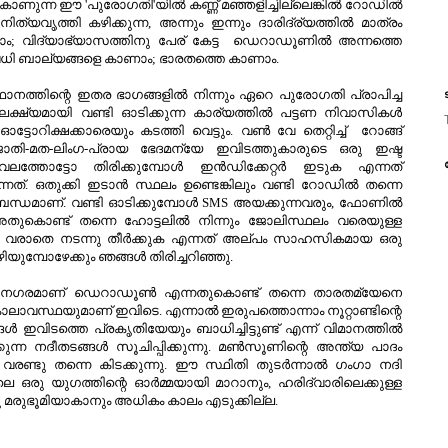
 കാണുന്ന ഈ 'പുരോഗതി'യില്‍ കണ്ണ് മഞ്ഞളിച്ചില്ലെങ്കില്‍ റോഡില്‍
ിത്യവൃത്തി കഴിക്കുന്ന, അന്നും ഇന്നും ദാരിദ്ര്യത്തില്‍ മാത്രം
ാം; വിദ്യാഭ്യാസത്തിനു പേര് കേട്ട ഡെറാഡൂണില്‍ അന്നത്തെ
നവധി ബാല്യങ്ങളെ കാണാം; ഭാരതത്തെ കാണാം.
ഥാനത്തിന്റെ ഇതര ഭാഗങ്ങളില്‍ നിന്നും ഏറെ പുരോഗതി പ്രാപിച്ച
ട
ഷ്യമായി വണ്ടി ഓടിക്കുന്ന കാര്യത്തില്‍ പട്ടണ നിവാസികള്‍
ിക്ഷക്കാരെയും കടത്തി വെട്ടും. വണ്‍ വേ തെറ്റിച്ച് റോങ്ങ്
ജാതി-മത-ലിംഗ-പ്രായ ഭേദമന്യേ ഇവിടത്തുകാരുടെ ഒരു ഇഷ്ട
തോട്ടോ തിരിക്കുമ്പോള്‍ ഇന്‍ഡിക്കേറ്റര്‍ ഇടുക എന്നത്
നത്. ഒതുക്കി ഇടാന്‍ സ്ഥലം ഉണ്ടെങ്കിലും വണ്ടി റോഡില്‍ തന്നെ
ിര്‍ബന്ധമാണ്. വണ്ടി ഓടിക്കുമ്പോള്‍ SMS അയക്കുന്നവരും, ഫോണില്‍
 അതുകൊണ്ട് തന്നെ ഹോട്ടലില്‍ നിന്നും ജോലിസ്ഥലം വരെയുള്ള
ം വരാതെ നടന്നു തീര്‍ക്കുക എന്നത് അല്പം സാഹസികമായ ഒരു
ുമ്പോഴേക്കും ഞങ്ങള്‍ തിരിച്ചറിഞ്ഞു.
 ഒരു നഗരമാണ് ഡെറാഡൂണ്‍ എന്നതുകൊണ്ട് തന്നെ താരതമ്യേനെ
ാലാവസ്ഥയുമാണ് ഇവിടെ. എന്നാല്‍ ഇരുപത്തൊന്നാം നൂറ്റാണ്ടിന്റെ
ിടത്തെ പ്രകൃതിയേയും ബാധിച്ചിട്ടുണ്ട് എന്ന് വിമാനത്തില്‍
ന്ന നദീതടങ്ങള്‍ സൂചിപ്പിക്കുന്നു. മണ്‍സൂണിന്റെ അന്ത്യ പാദം
 വരണ്ടു തന്നെ കിടക്കുന്നു. ഈ സ്ഥിതി തുടര്‍ന്നാല്‍ ഗംഗാ നദി
ു യുഗത്തിന്റെ ഓര്‍മ്മയായി മാറാനും, ഹരിദ്വാരിലെക്കുള്ള
 മരുഭൂമിയാകാനും അധികം കാലം എടുക്കില്ല.