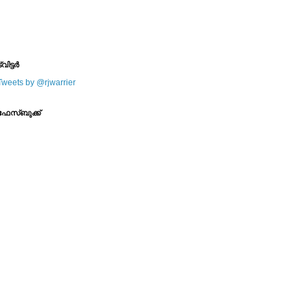
--------
--------
്വിട്ടര്‍
Tweets by @rjwarrier
ഫേസ്ബുക്ക്