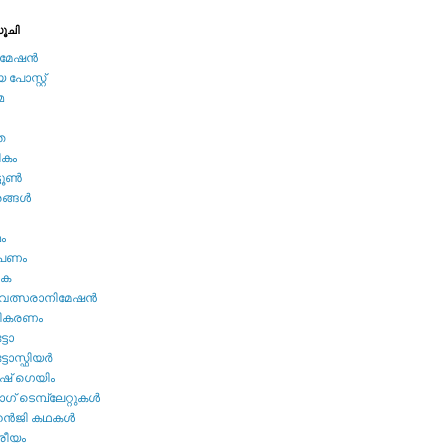
ൂചി
േഷന്‍
പോസ്റ്റ്
മ
ത
ികം
ടൂണ്‍
ങ്ങള്‍
മം
ൂപണം
വക
വത്സരാനിമേഷന്‍
തികരണം
ടോ
ോസ്ഫിയര്‍
ഷ്‌ ഗെയിം
് ടെമ്പ്ലേറ്റുകള്‍
്‍ജി കഥകള്‍
്രീയം