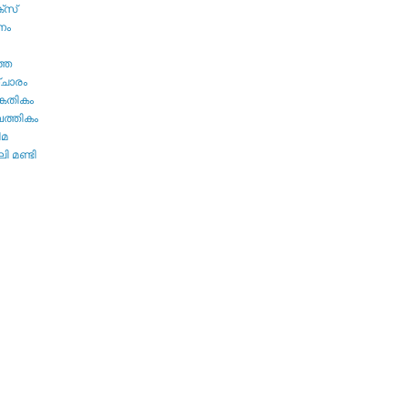
്സ്
നം
ത്ത
ചാരം
കേതികം
പത്തികം
ിമ
ി മണ്ടി