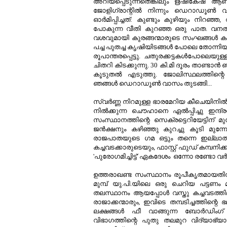
അറിയപ്പെടുന്നതെങ്കിലും ഋഷികേഷ് ആണ്
ജോളിഗ്രാന്റില്‍ നിന്നും ഡെറാഡൂണ്‍
ഓര്‍മിപ്പിച്ചത്: കുണ്ടും കുഴിയും നിറഞ്
പോകുന്ന വീതി കുറഞ്ഞ ഒരു പാത. വനത്ത
വശവുമായി കുരങ്ങന്മാരുടെ സംഘങ്ങള്‍ കറങ്
പച്ച പുതച്ച കൃഷിയിടങ്ങള്‍ പോലെ തോന്നിയ ഭ
രൂപാന്തരപ്പെട്ടു. ചതുരക്കട്ടകള്‍പോലെയ
ചിതറി കിടക്കുന്നു. 30 കി.മി ദൂരം താണ്ടാന്
കൂടുതല്‍ എടുത്തു. ജോലിസ്ഥലത്തിന്റെ
ഞങ്ങള്‍ ഡെറാഡൂണ്‍ വാസം തുടങ്ങി...
സ്വര്‍ണ്ണ നിറമുള്ള ഭാരമേറിയ കീചെയിനില്‍ 
നില്‍ക്കുന്ന ചൌഹാനെ ഏല്‍പ്പിച്ചു ഇന്ദ
സംസ്ഥാനത്തിന്റെ സെക്രട്ടെറിയേട്ടിന് മുന
ജന്‍ക്ഷനും കഴിഞ്ഞു കുറച്ചു കൂടി മു
രാജപാതയുടെ ഗമ ഒട്ടും തന്നെ ഇല്ലാത്
കച്ചവടക്കാരുടെയും, ഫാസ്റ്റ് ഫുഡ്‌ കമ്പ
'പുരോഗമിച്ചിട്ട്' ഏകദേശം ഒന്നോ രണ്ടോ വര
ഉത്തരാഖണ്ട സംസ്ഥാനം രൂപീകൃതമായതിന് 
മുമ്പ്‌ യു.പി.യിലെ ഒരു ചെറിയ പട്ടണ
തലസ്ഥാനം ആയപ്പോള്‍ വസ്തു കച്ചവടത്തി
രാജാക്കന്മാരും, ഇവിടെ തമ്പടിച്ചത്തിന
ലക്ഷങ്ങള്‍ ഫീ വാങ്ങുന്ന ബോര്‍ഡിം
വിഭാഗത്തിന്റെ പുതു തലമുറ വിദ്യാഭ്യ