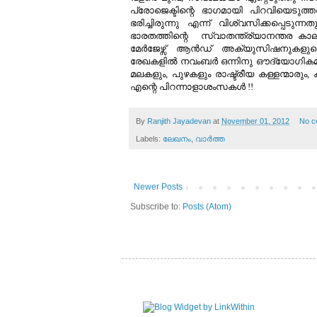
പ്രോജെക്ടിന്റെ ഭാഗമായി പിറവിയെടുത്
ഭരിച്ചിരുന്നു എന്ന് വിശ്വസിക്കപ്പെടുന്
ഭാരതത്തിന്റെ സ്വാതന്ത്ര്യാനന്തര കാലഘട
മേര്‍ജേഴ്സ് ആന്‍ഡ്‌ അക്യുസിഷനുകളുട
രേഖകളില്‍ നവംബര്‍ ഒന്നിനു ഔദ്യോഗികമാ
മലകളും, പുഴകളും രാഷ്ട്രീയ കള്ളന്മാരും
എന്റെ പിറന്നാളാശംസകള്‍ !!
By
Ranjith Jayadevan
at
November 01, 2012
No c
Labels:
ലേഖനം
,
വാര്‍ത്ത
Newer Posts
Subscribe to:
Posts (Atom)