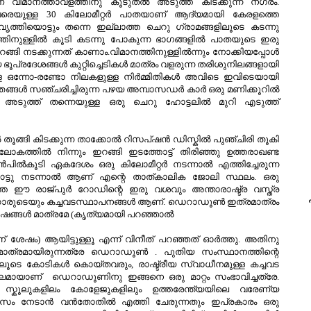
 വിമാനത്താവളത്തിനു കൂടുതല്‍ അടുത്ത് കിടക്കുന്ന നഗരം.
 വരെയുള്ള 30 കിലോമീറ്റര്‍ പാതയാണ് ആദ്യമായി കേരളത്തെ
ഞ, വൃത്തിയൊട്ടും തന്നെ ഇല്ലാത്ത ചെറു ഗ്രാമങ്ങളിലൂടെ കടന്നു
ിനുള്ളില്‍ കൂടി കടന്നു പോകുന്ന ഭാഗങ്ങളില്‍ പാതയുടെ ഇരു
ങി നടക്കുന്നത് കാണാം.വിമാനത്തിനുള്ളില്‍ന്നും നോക്കിയപ്പോള്‍
ൂപ്രദേശങ്ങള്‍ കുറ്റിച്ചെടികള്‍ മാത്രം വളരുന്ന തരിശുനിലങ്ങളായി
ുള്ള ഒന്നോ-രണ്ടോ നിലകളുള്ള നിര്‍മ്മിതികള്‍ അവിടെ ഇവിടെയായി
‍ ഞങ്ങള്‍ സഞ്ചരിച്ചിരുന്ന പഴയ അമ്പാസഡര്‍ കാര്‍ ഒരു മണിക്കൂറില്‍
 അടുത്ത് തന്നെയുള്ള ഒരു ചെറു ഹോട്ടലില്‍ മുറി എടുത്ത്‌
തൂങ്ങി കിടക്കുന്ന താക്കോല്‍ റിസപ്ഷന്‍ ഡിസ്കില്‍ പുഞ്ചിരി തൂകി
്രലോകത്തില്‍ നിന്നും ഇറങ്ങി ഇടത്തോട്ട് തിരിഞ്ഞു ഉത്തരാഖണ്ട
്‍പില്‍കൂടി ഏകദേശം ഒരു കിലോമീറ്റര്‍ നടന്നാല്‍ എത്തിച്ചേരുന്ന
ന്നോട്ടു നടന്നാല്‍ ആണ് എന്റെ താത്കാലിക ജോലി സ്ഥലം. ഒരു
ത ഈ രാജ്‌പുര്‍ റോഡിന്റെ ഇരു വശവും അന്താരാഷ്ട്ര വസ്ത്ര
പ
നിക്കാരുടെയും കച്ചവടസ്ഥാപനങ്ങള്‍ ആണ്. ഡെറാഡൂണ്‍ ഇത്രമാത്രം
്‍ഷങ്ങള്‍ മാത്രമേ (കൃത്യമായി പറഞ്ഞാല്‍
ശേഷം) ആയിട്ടുള്ളൂ എന്ന് വിനീത് പറഞ്ഞത്‌ ഓര്‍ത്തു. അതിനു
ം മാത്രമായിരുന്നത്രേ ഡെറാഡൂണ്‍ . പുതിയ സംസ്ഥാനത്തിന്റെ
ലൂടെ കോടികള്‍ കൊയ്തവരും, രാഷ്ട്രീയ സ്വാധീനമുള്ള കച്ചവട
്റെ ഭലമായാണ് ഡെറാഡൂണിനു ഇങ്ങനെ ഒരു മാറ്റം സംഭാവിച്ചത്രേ.
ഗ് സ്കൂലുകളിലം കോളേജുകളിലും ഉത്തരേന്ത്യയിലെ വരേണ്യ
ാസം നേടാന്‍ വന്‍തോതില്‍ എത്തി ചേരുന്നതും ഇപ്രകാരം ഒരു