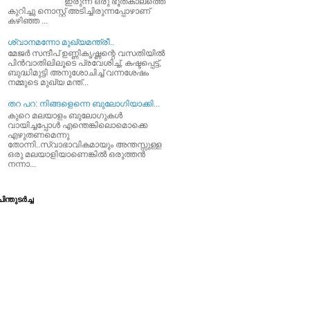
ഇരുന്ന ഒരു ഭൂതകാലത്തെ
കുറിച്ചു നൊസ്റ്റ് അടിച്ചിരുന്നപ്പോഴാണ്
കഴിഞ്ഞ ...
ശ്വാനമന്നോ മുഖ്യമന്ത്രീ..
മേജര്‍ സന്ദീപ്‌ ഉണ്ണികൃഷ്ണന്റെ വസതിയില്‍
പിന്‍വാതിലിലൂടെ പ്രവേശിച്ച്‌, കഷ്ടപ്പെട്ട്‌,
ബുദ്ധിമുട്ടി അനുശോചിച്ച്‌ വന്നശേഷം
നമ്മുടെ മുഖ്യ മന്ത്...
തറ പറ: നിങ്ങളെന്നെ ബുലോഗിയാക്കി...
കുറെ മലയാളം ബുലോഗുകള്‍
വായിച്ചപ്പോള്‍ എന്തെങ്കിലൊമൊക്കെ
എഴുതണമെന്നു
തോന്നി..സ്വാഭാവികമായും അന്തസ്സുള്ള
ഒരു മലയാളിയാണെങ്കില്‍ ഒരുത്തന്‍
നന്നാ...
ിന്തുടര്‍ച്ച