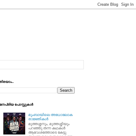
തിരയാം..
ജനപ്രിയ പോസ്റ്റുകള്‍
മുംബായിലെ അധോലോക
രാജ്ഞികള്‍
മുത്തശ്ശനും, മുത്തശ്ശിയും
പറഞ്ഞു തന്ന കഥകള്‍
ആവേശത്തോടെ കേട്ടു