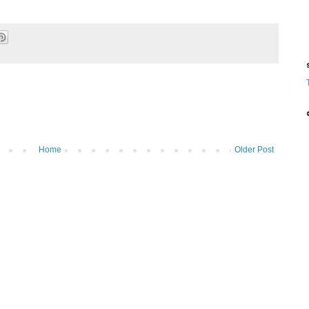
ട
Home
Older Post