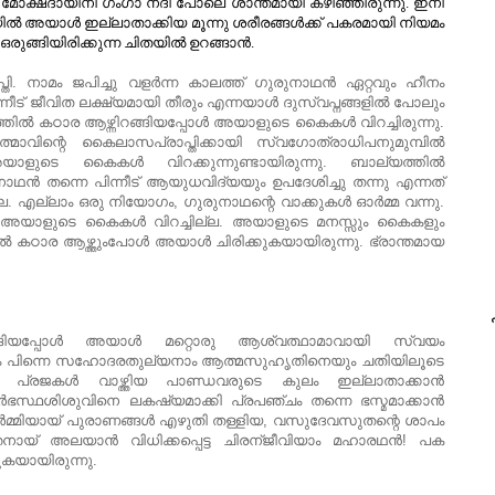
ന മോക്ഷദായിനി ഗംഗാ നദി പോലെ ശാന്തമായി കഴിഞ്ഞിരുന്നു. ഇനി
ില്‍ അയാള്‍ ഇല്ലാതാക്കിയ മൂന്നു ശരീരങ്ങള്‍ക്ക് പകരമായി നിയമം
ഒരുങ്ങിയിരിക്കുന്ന ചിതയില്‍ ഉറങ്ങാന്‍.
്തി. നാമം ജപിച്ചു വളര്‍ന്ന കാലത്ത് ഗുരുനാഥന്‍ ഏറ്റവും ഹീനം
ിന്നീട് ജീവിത ലക്ഷ്യമായി തീരും എന്നയാള്‍ ദുസ്വപ്നങ്ങളില്‍ പോലും
തില്‍ കഠാര ആഴ്ന്നിറങ്ങിയപ്പോള്‍ അയാളുടെ കൈകള്‍ വിറച്ചിരുന്നു.
മാവിന്റെ കൈലാസപ്രാപ്തിക്കായി സ്വഗോത്രാധിപനുമുമ്പില്‍
ം അയാളുടെ കൈകള്‍ വിറക്കുന്നുണ്ടായിരുന്നു. ബാല്യത്തില്‍
നാഥന്‍ തന്നെ പിന്നീട് ആയുധവിദ്യയും ഉപദേശിച്ചു തന്നു എന്നത്
്ല. എല്ലാം ഒരു നിയോഗം, ഗുരുനാഥന്റെ വാക്കുകള്‍ ഓര്‍മ്മ വന്നു.
ള്‍ അയാളുടെ കൈകള്‍ വിറച്ചില്ല. അയാളുടെ മനസ്സും കൈകളും
ല്‍ കഠാര ആഴ്ത്തുംപോള്‍ അയാള്‍ ചിരിക്കുകയായിരുന്നു. ഭ്രാന്തമായ
പ
ങിയപ്പോള്‍ അയാള്‍ മറ്റൊരു ആശ്വത്ഥാമാവായി സ്വയം
െയും പിന്നെ സഹോദരതുല്യനാം ആത്മസുഹൃതിനെയും ചതിയിലൂടെ
ന്നു പ്രജകള്‍ വാഴ്ത്തിയ പാണ്ഡവരുടെ കുലം ഇല്ലാതാക്കാന്‍
ഗര്‍ഭസ്ഥശിശുവിനെ ലകഷ്യമാക്കി പ്രപഞ്ചം തന്നെ ഭസ്മമാക്കാന്‍
്‍മ്മിയായ് പുരാണങ്ങള്‍ എഴുതി തള്ളിയ, വസുദേവസുതന്റെ ശാപം
ായ് അലയാന്‍ വിധിക്കപ്പെട്ട ചിരന്ജീവിയാം മഹാരഥന്‍! പക
ുകയായിരുന്നു.