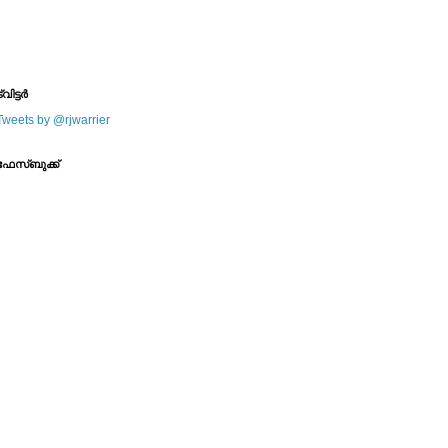
--------
--------
്വിട്ടര്‍
Tweets by @rjwarrier
ഫേസ്ബുക്ക്