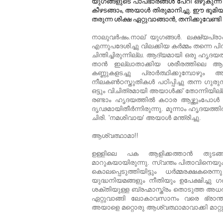
യുഗങ്ങളുടെ പാപഭാരങ്ങള്‍ പേറി ഒഴുകുന്
കീഴടങ്ങാം, അയാള്‍ തിരുമാനിച്ചു. ഈ ഭൂമിയ
തരുന്ന ശിക്ഷ ഏറ്റുവാങ്ങാന്‍, തനിക്കുവേണ്ടി 
നാലുവര്‍ഷം.നാല് യുഗങ്ങള്‍. ലക്ഷ്യപ്രാപ
എന്നുപദേശിച്ചു വിലക്കിയ കര്‍മ്മം തന്നെ പ
ചിന്തിച്ചിരുന്നില്ല. ആദ്യമായി ഒരു ഹൃദയത്
താന്‍ ഇല്ലാതാക്കിയ ശരീരത്തിലെ ആത്
കണ്ണുകളടച്ചു പ്രാര്‍ത്ഥിക്കുമ്പോഴു
നീലകൺഠസ്തുതികള്‍ പഠിപ്പിച്ചു തന്ന ഗുരു
ഒട്ടും വിചിത്രമായി അയാള്‍ക്ക് തോന്നിയില
രണ്ടാം ഹൃദയത്തില്‍ കഠാര ആഴ്ത്തുംപോ
ദൃഢമായിതീര്‍ന്നിരുന്നു. മൂന്നാം ഹൃദയത്തി
ചിരി. 'നമശിവായ' അയാള്‍ മന്ത്രിച്ചു.
ആശ്വത്ഥാമാ!!
ഉള്ളിലെ പക ആളിക്കത്താന്‍ തുടങ്
മാറുകയായിരുന്നു. സ്വന്തം പിതാവിന
കൊലപ്പെടുത്തിയിട്ടും ധര്‍മ്മരക്ഷകരെ
യുദ്ധനിയമങ്ങളും നീതിയും ഉപേക്ഷിച്ചു 
ശക്തിയുള്ള ബ്രഹ്മാസ്ത്രം തൊടുത്ത അധര
ഏറ്റുവാങ്ങി ലോകാവസാനം വരെ ഭ്രാന്തന
അയാളെ മറ്റൊരു ആശ്വത്ഥാമാവാക്കി മാറ്റ