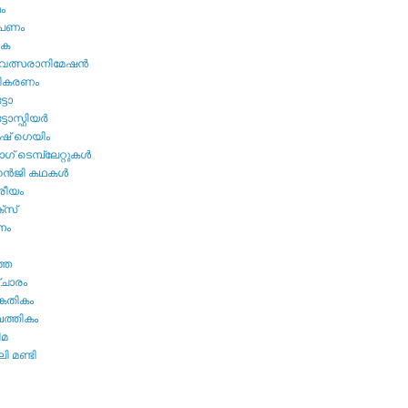
മം
ൂപണം
വക
വത്സരാനിമേഷന്‍
തികരണം
ടോ
ോസ്ഫിയര്‍
ഷ്‌ ഗെയിം
് ടെമ്പ്ലേറ്റുകള്‍
്‍ജി കഥകള്‍
്രീയം
്സ്
നം
ത്ത
ചാരം
കേതികം
പത്തികം
ിമ
ി മണ്ടി