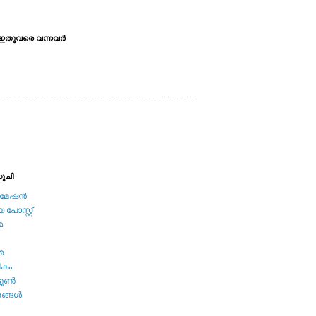
ഇതുവരെ വന്നവര്‍
ൂചി
േഷന്‍
പോസ്റ്റ്
മ
ത
ികം
ടൂണ്‍
ങ്ങള്‍