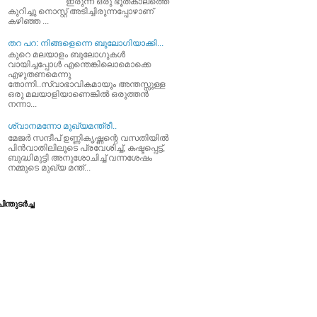
ഇരുന്ന ഒരു ഭൂതകാലത്തെ
കുറിച്ചു നൊസ്റ്റ് അടിച്ചിരുന്നപ്പോഴാണ്
കഴിഞ്ഞ ...
തറ പറ: നിങ്ങളെന്നെ ബുലോഗിയാക്കി...
കുറെ മലയാളം ബുലോഗുകള്‍
വായിച്ചപ്പോള്‍ എന്തെങ്കിലൊമൊക്കെ
എഴുതണമെന്നു
തോന്നി..സ്വാഭാവികമായും അന്തസ്സുള്ള
ഒരു മലയാളിയാണെങ്കില്‍ ഒരുത്തന്‍
നന്നാ...
ശ്വാനമന്നോ മുഖ്യമന്ത്രീ..
മേജര്‍ സന്ദീപ്‌ ഉണ്ണികൃഷ്ണന്റെ വസതിയില്‍
പിന്‍വാതിലിലൂടെ പ്രവേശിച്ച്‌, കഷ്ടപ്പെട്ട്‌,
ബുദ്ധിമുട്ടി അനുശോചിച്ച്‌ വന്നശേഷം
നമ്മുടെ മുഖ്യ മന്ത്...
ിന്തുടര്‍ച്ച