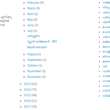
നര്‍മ്
►
February
(4)
നിര
►
March
(5)
പല
►
April
(3)
 എനിക്കു
പുതു
►
May
(3)
ങളില്‍
പ്ര
ുമായ
►
June
(7)
ഫോട്
▼
July
(3)
ഫോട്ട
ചതുശ്ശതം
ഫ്ലാ
സ്കൂള്‍ ഓര്‍മ്മകള്‍ : JBS
ബ്ലോഗ
മോഹന
ആശ്വത്ഥാമാ!
രാഷ്ട
►
August
(1)
ലിനക
►
September
(1)
ലേഖ
►
October
(1)
വര
►
November
(3)
വാര്‍
സഞ്
►
December
(3)
സാങ്
►
2013
(24)
സാമ്
►
2014
(75)
സിന
►
2015
(49)
സില്ല
►
2016
(21)
►
2017
(19)