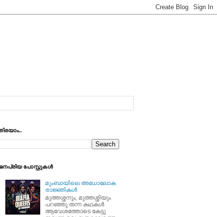
തിരയാം..
ജനപ്രിയ പോസ്റ്റുകള്‍
മുംബായിലെ അധോലോക
രാജ്ഞികള്‍
മുത്തശ്ശനും, മുത്തശ്ശിയും
പറഞ്ഞു തന്ന കഥകള്‍
ആവേശത്തോടെ കേട്ടു