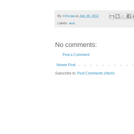
z
By
സ്വ:ലേ
at
July 26, 2012
Labels:
കഥ
No comments:
Post a Comment
Newer Post
Subscribe to:
Post Comments (Atom)