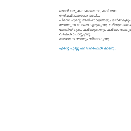
ഞാന്‍ ഒരു കഥാകാരനൊ, കവിയോ,
തത്വചിന്തകനൊ അല്ല.
പിന്നെ എന്റെ അഭിപ്രായങ്ങളും ഓര്‍മ്മകളും
തോന്നുന്ന പോലെ എഴുതുന്നു. ഒഴിവുസമയങ്
കോറിയിടുന്ന, ചലിക്കുന്നതും, ചലിക്കാത്തത
വരകള്‍ പോസ്റ്റുന്നു.
അങ്ങനെ ഞാനും ബ്ലോഗുന്നു...
എന്റെ പൂ‍ണ്ണ പ്രൊഫൈല്‍ കാണൂ..