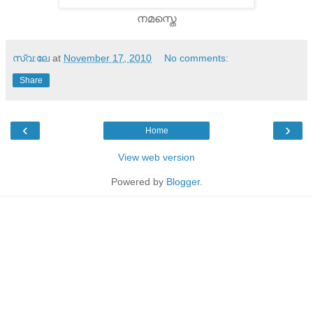
നമസ്തെ
സ്വ:ലേ
at
November 17, 2010
No comments:
Share
‹
›
Home
View web version
Powered by
Blogger
.