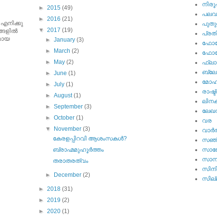
നിര
►
2015
(49)
പല
►
2016
(21)
 എനിക്കു
പുതു
▼
2017
(19)
ങളില്‍
പ്ര
ുമായ
►
January
(3)
ഫോട്
►
March
(2)
ഫോട്ട
►
May
(2)
ഫ്ലാ
ബ്ലോഗ
►
June
(1)
മോഹന
►
July
(1)
രാഷ്ട
►
August
(1)
ലിനക
►
September
(3)
ലേഖ
►
October
(1)
വര
▼
November
(3)
വാര്‍
കേരളപ്പിറവി ആശംസകള്‍?
സഞ്
ബ്രാഹ്മമുഹൂർത്തം
സാങ്
സാമ്
തരാതരത്വം
സിന
►
December
(2)
സില്ല
►
2018
(31)
►
2019
(2)
►
2020
(1)