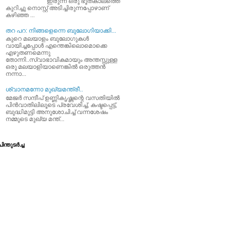
ഇരുന്ന ഒരു ഭൂതകാലത്തെ
കുറിച്ചു നൊസ്റ്റ് അടിച്ചിരുന്നപ്പോഴാണ്
കഴിഞ്ഞ ...
തറ പറ: നിങ്ങളെന്നെ ബുലോഗിയാക്കി...
കുറെ മലയാളം ബുലോഗുകള്‍
വായിച്ചപ്പോള്‍ എന്തെങ്കിലൊമൊക്കെ
എഴുതണമെന്നു
തോന്നി..സ്വാഭാവികമായും അന്തസ്സുള്ള
ഒരു മലയാളിയാണെങ്കില്‍ ഒരുത്തന്‍
നന്നാ...
ശ്വാനമന്നോ മുഖ്യമന്ത്രീ..
മേജര്‍ സന്ദീപ്‌ ഉണ്ണികൃഷ്ണന്റെ വസതിയില്‍
പിന്‍വാതിലിലൂടെ പ്രവേശിച്ച്‌, കഷ്ടപ്പെട്ട്‌,
ബുദ്ധിമുട്ടി അനുശോചിച്ച്‌ വന്നശേഷം
നമ്മുടെ മുഖ്യ മന്ത്...
ിന്തുടര്‍ച്ച