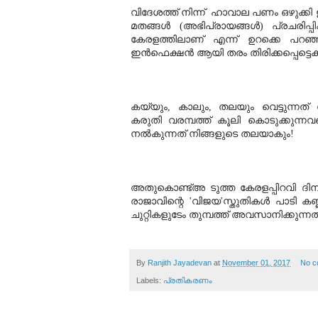
വിദേശത്ത് നിന്ന്  ഹാവാല പണം ഒഴുക്കി
മതങ്ങള്‍ (അഭിപ്രായങ്ങള്‍) പ്രചരിപ്
കേരളത്തിലാണ് എന്ന് ഉറക്കെ പറഞ്ഞാ
ഇന്‍ഫെക്ഷന്‍ ആയി തരം തിരിക്കപ്പെട്ടെക്
കയ്യും, കാലും, തലയും വെട്ടുന്ന
കരുതി വരമ്പത്ത് കൂലി കൊടുക്കുന്
നൽകുന്നത് നിങ്ങളുടെ തലയാകും!
അതുകൊണ്ട്അ ടുത്ത കേരളപ്പിറവി ദിനത്
രാജാവിന്റെ 'വിജയ'സ്തുതികൾ പാടി കണ
ചുറ്റികളുടേം തുമ്പത്ത് അവസാനിക്കുന്ന
By
Ranjith Jayadevan
at
November 01, 2017
No c
Labels:
പ്രതികരണം