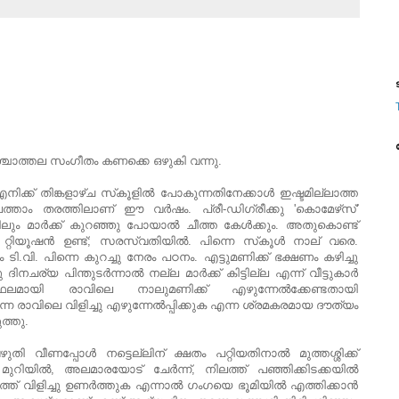
ട
 പശ്ചാത്തല സംഗീതം കണക്കെ ഒഴുകി വന്നു.
്ക് തിങ്കളാഴ്ച സ്‌കൂളിൽ പോകുന്നതിനേക്കാൾ ഇഷ്ടമില്ലാത്ത
ത്താം തരത്തിലാണ് ഈ വർഷം. പ്രീ-ഡിഗ്രീക്കു 'കൊമേഴ്‌സ്'
ങ്കിലും മാർക്ക് കുറഞ്ഞു പോയാൽ ചീത്ത കേൾക്കും. അതുകൊണ്ട്
 റ്റിയൂഷൻ ഉണ്ട്; സരസ്വതിയിൽ. പിന്നെ സ്‌കൂൾ നാല് വരെ.
ടി.വി. പിന്നെ കുറച്ചു നേരം പഠനം. എട്ടുമണിക്ക് ഭക്ഷണം കഴിച്ചു
നചര്യ പിന്തുടർന്നാൽ നല്ല മാർക്ക് കിട്ടില്ല എന്ന് വീട്ടുകാർ
റെ ഫലമായി രാവിലെ നാലുമണിക്ക് എഴുന്നേൽക്കേണ്ടതായി
െ രാവിലെ വിളിച്ചു എഴുന്നേൽപ്പിക്കുക എന്ന ശ്രമകരമായ ദൗത്യം
ത്തു.
ി വീണപ്പോൾ നട്ടെല്ലിന് ക്ഷതം പറ്റിയതിനാൽ മുത്തശ്ശിക്ക്
മുറിയിൽ, അലമാരയോട് ചേർന്ന്, നിലത്ത് പഞ്ഞിക്കിടക്കയിൽ
ലത്ത് വിളിച്ചു ഉണർത്തുക എന്നാൽ ഗംഗയെ ഭൂമിയിൽ എത്തിക്കാൻ