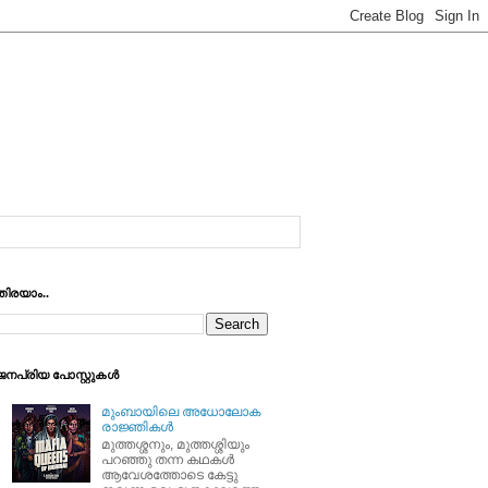
തിരയാം..
ജനപ്രിയ പോസ്റ്റുകള്‍
മുംബായിലെ അധോലോക
രാജ്ഞികള്‍
മുത്തശ്ശനും, മുത്തശ്ശിയും
പറഞ്ഞു തന്ന കഥകള്‍
ആവേശത്തോടെ കേട്ടു