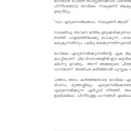
ഭഗീരഥൻ ചെയ്ത തപസ്സിനേക്കാൾ പരിശ്രമം 
പിന്നീടങ്ങോട്ട് രാവിലെ നാലുമണി ആകുമ്
ഉരുവിടും:
"ഡാ എഴുന്നെല്‍ക്കെടാ, നാലുമണി ആയി"
നാലഞ്ചു താവണ മന്ത്രം ഉരുക്കഴിക്കുമ
രാത്രി പാളയത്തിലേക്കു പോകുന്ന പട
കഴുകുന്നതിനും, പല്ലു തേക്കുന്നതിനുമായ
രാവിലെ എഴുന്നേൽക്കുന്നതിന്റെ ഏക ആകർ
കാപ്പിയാണ്. ചില ദിവസങ്ങളിൽ ഈ കട്ടൻകാപ
കിടന്നു ഉറങ്ങും. അന്ന് അമ്മയുടെ ചീത
പഠനമാണ്. അഞ്ചര കഴിഞ്ഞാൽ പുസ്തകം അട
പത്താം തരാം കഴിഞ്ഞതോടെ രാവിലെ എണീക
ദിവസം മുത്തശ്ശിയും എഴുന്നേൽക്കേണ
എഴുന്നേൽക്കുന്ന ഏർപ്പാട് നിർത്തി; അല
ഇല്ലല്ലോ. പിന്നീടുള്ള പഠനങ്ങൾ എല്ലാം ഉ