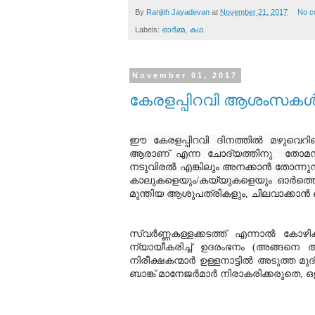
By
Ranjith Jayadevan
at
November 21, 2017
No c
Labels:
ഓര്‍മ്മ
,
കഥ
November 01, 2017
കേരളപ്പിറവി ആശംസകള്
ഈ കേരളപ്പിറവി ദിനത്തില്‍ മഴുവെറിഞ
ആരാണ് എന്ന ചോദ്യത്തിനു  തോമസ്‌ ചാണ്ടി എന്ന ഉത്തരം ലഭിച്ചാല്‍ ആ ഉത്തരം തിരുത്താ
നടുവിരല്‍ എങ്കിലും അനക്കാന്‍ തോന്നുന്ന
കാലുകളെയും/കയ്യുകളെയും ഓര്‍ത്തെങ്
മുന്തിയ ആശുപത്രികളും, ചിലവാക്കാന്‍ ഖ
സ്വര്‍ണ്ണകള്ളക്കടത്ത് എന്നാല്‍ കോ
ന്യായീകരിച്ച് ഉദരംഭനം (അങ്ങനെ അ
നിരീക്ഷകന്മാര്‍ ഉള്ളനാട്ടില്‍ അടുത്ത മുദ്ര ലോണ്‍ പ്രോ
ബാങ്ക് മാനേജര്‍മാര്‍ നിരാകരിക്കരുതെ, 