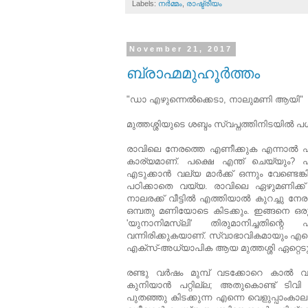
Labels:
നര്‍മ്മം
,
രാഷ്ട്രീയം
November 21, 2017
ബ്രാഹ്മമുഹൂർത്തം
"ഡാ എഴുന്നെല്‍ക്കെടാ, നാലുമണി ആയി"
മുത്തശ്ശിയുടെ ശബ്ദം സ്വപ്നത്തിനിടയില്‍
രാവിലെ നേരത്തെ എണീക്കുക എന്നാൽ എനിക
കാര്യമാണ്. പക്ഷെ എന്ത് ചെയ്യും? പ
എടുക്കാൻ വല്യ മാർക്ക് ഒന്നും വേണ്ടെ
പഠിക്കാതെ വയ്യ. രാവിലെ ഏഴുമണിക്ക്
നാലരക്ക് വീട്ടിൽ എത്തിയാൽ കുറച്ചു നേരം 
ഒമ്പതു മണിയോടെ കിടക്കും. ഇങ്ങനെ ഒരു ദി
'യുനാനിമസ്‌ലി' തിരുമാനിച്ചതിന്
വന്നിരിക്കുകയാണ്. സ്വാഭാവികമായും എന്ന
എക്സ്-അധ്യാപിക ആയ മുത്തശ്ശി ഏറ്റെടു
രണ്ടു വർഷം മുമ്പ് വടക്കോറെ കാൽ വഴുത
കുനിയാൻ പറ്റില്ല; അതുകൊണ്ട് ടിവി 
പുതഞ്ഞു കിടക്കുന്ന എന്നെ വെളുപ്പാംകാ