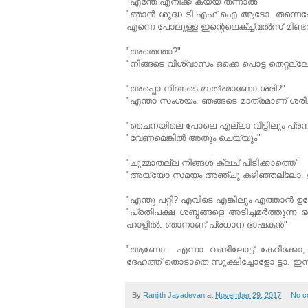
"എന്തേ എനിക്ക് കയ്യ് തന്നാല്‍"
"ഞാന്‍ ശുദ്ധ ടി.എഫ്.ഐ ആടോ. തന്നെപോല
എന്നെ പോലുള്ള ഇന്റെലെക്ച്ച്വല്‍സ് മിണ്ട
"അതെന്താ?"
"നിങ്ങടെ വിശ്വാസം ഒക്കെ പൊട്ട തെറ്റല്ലേ
"അപ്പൊ നിങ്ങടെ മാത്രമാണോ ശരി?"
"എന്താ സംശയം. ഞങ്ങടെ മാത്രമാണ് ശരി. ഞ
"ചൈനയിലെ പോലെ എല്ലാ വീട്ടിലും പ്രസിഡന
"വേണമെങ്കില്‍ അതും ചെയ്യും"
"ചുമ്മാതല്ല നിങ്ങള്‍ ക്ലച് പിടിക്കാത്തെ"
"അയ്യോ സമയം അഞ്ചു കഴിഞ്ഞല്ലോ. ഈ 
"എന്തു പറ്റി? എവിടെ എങ്കിലും എത്താന്‍ ഉ
"പ്രതിപക്ഷ ശബ്ദങ്ങളെ അടിച്ചമര്‍ത്തുന്
ഹാളില്‍. ഞാനാണ് പ്രധാന ഭാഷകന്‍"
"ആണോ.. എന്നാ വണ്ടീലോട്ട് കേറിക്കോ,
ദേഹത്ത് തൊടാതെ സൂക്ഷിച്ചോളോ ട്ടാ. 
By
Ranjith Jayadevan
at
November 29, 2017
No c