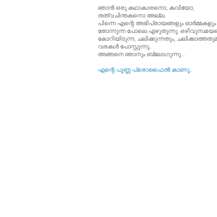
ഞാന്‍ ഒരു കഥാകാരനൊ, കവിയോ,
തത്വചിന്തകനൊ അല്ല.
പിന്നെ എന്റെ അഭിപ്രായങ്ങളും ഓര്‍മ്മകളും
തോന്നുന്ന പോലെ എഴുതുന്നു. ഒഴിവുസമയങ്
കോറിയിടുന്ന, ചലിക്കുന്നതും, ചലിക്കാത്തത
വരകള്‍ പോസ്റ്റുന്നു.
അങ്ങനെ ഞാനും ബ്ലോഗുന്നു...
എന്റെ പൂ‍ണ്ണ പ്രൊഫൈല്‍ കാണൂ..