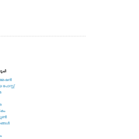
ൂചി
േഷന്‍
പോസ്റ്റ്
മ
ത
ികം
ടൂണ്‍
ങ്ങള്‍
മം