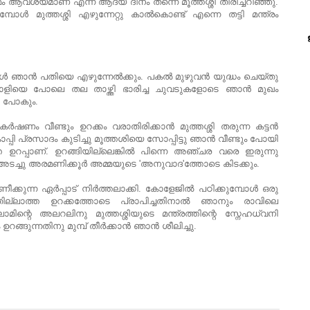
ആവശ്യമാണ് എന്ന് ആദ്യ ദിനം തന്നെ മൂത്തശ്ശി തിരിച്ചറിഞ്ഞു.
പോൾ മുത്തശ്ശി എഴുന്നേറ്റു കാൽകൊണ്ട് എന്നെ തട്ടി മന്ത്രം
്പോൾ ഞാൻ പതിയെ എഴുന്നേൽക്കും. പകൽ മുഴുവൻ യുദ്ധം ചെയ്തു
യാളിയെ പോലെ തല താഴ്ത്തി ഭാരിച്ച ചുവടുകളോടെ ഞാൻ മുഖം
ി പോകും.
ഷണം വീണ്ടും ഉറക്കം വരാതിരിക്കാൻ മുത്തശ്ശി തരുന്ന കട്ടൻ
്പി പ്രസാദം കുടിച്ചു മൂത്തശിയെ സോപ്പിട്ടു ഞാൻ വീണ്ടും പോയി
്ത ഉറപ്പാണ്. ഉറങ്ങിയില്ലെങ്കിൽ പിന്നെ അഞ്ചര വരെ ഇരുന്നു
ച്ചു അരമണിക്കൂർ അമ്മയുടെ 'അനുവാദ'ത്തോടെ കിടക്കും.
്കുന്ന ഏർപ്പാട് നിർത്തലാക്കി. കോളേജിൽ പഠിക്കുമ്പോൾ ഒരു
്ടതില്ലാത്ത ഉറക്കത്തോടെ പ്രാപിച്ചതിനാൽ ഞാനും രാവിലെ
ാമിന്റെ അലറലിനു മുത്തശ്ശിയുടെ മന്ത്രത്തിന്റെ സ്നേഹധ്വനി
റങ്ങുന്നതിനു മുമ്പ് തീർക്കാൻ ഞാൻ ശീലിച്ചു.