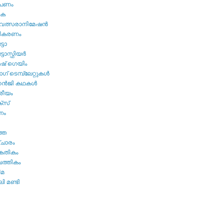
ൂപണം
വക
വത്സരാനിമേഷന്‍
തികരണം
ടോ
ോസ്ഫിയര്‍
ഷ്‌ ഗെയിം
് ടെമ്പ്ലേറ്റുകള്‍
്‍ജി കഥകള്‍
്രീയം
്സ്
നം
ത്ത
ചാരം
കേതികം
പത്തികം
ിമ
ി മണ്ടി