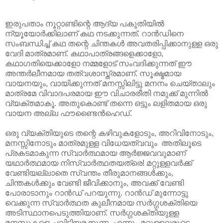
ഇരുപതാം നൂറ്റാണ്ടിന്റെ ആദ്യ പകുതിയിൽ
ന്യൂയോർക്കിലാണ് കഥ നടക്കുന്നത്. റാൻഡിനെ
സംബന്ധിച്ച് കഥ തന്റെ ചിന്തകൾ അവതരിപ്പിക്കാനുള്ള ഒരു
വേദി മാത്രമാണ്. കഥാപാത്രങ്ങളെക്കാളോ,
കഥാഗതിയെക്കാളോ നമ്മളോട് സംവദിക്കുന്നത് ഈ
അന്തർലീനമായ തത്വശാസ്ത്രമാണ്. സൂക്ഷ്മമായ
വായനയും, വായിക്കുന്നത് മനസ്സിലിട്ടു മനനം ചെയ്താലും
മാത്രമേ വിവാദപരമായ ഈ വിചാരരീതി നമുക്ക് മുന്നിൽ
വ്യക്തമാകൂ. അതുകൊണ്ട് തന്നെ ഒട്ടും ലളിതമായ ഒരു
വായന അല്ല ഫൗണ്ടൈൻഹെഡ്.
ഒരു വ്യക്തിയുടെ തന്റെ കഴിവുകളോടും, അറിവിനോടും,
മനസ്സിനോടും മാത്രമുള്ള വിധേയത്വവും അതിലൂടെ
പ്രകടമാകുന്ന സ്വാർത്ഥമായ ആർജ്ജവവുമാണ്
യഥാർത്ഥമായ നിസ്വാർത്ഥതയത്രെ! മറ്റുള്ളവർക്ക്
വേണ്ടിയല്ലാതെ സ്വന്തം തീരുമാനങ്ങൾക്കും,
ചിന്തകൾക്കും വേണ്ടി ജീവിക്കാനും, അവക്ക് വേണ്ടി
പോരാടാനും റാൻഡ് പറയുന്നു. റാൻഡ് മുന്നോട്ടു
വെക്കുന്ന സ്വാർത്ഥത കുലീനമായ സർഗ്ഗശക്തിയെ
അടിസ്ഥാനപെടുത്തിയാണ്. സർഗ്ഗശക്തിയുള്ള
മനസ്സുകളെ ചവിട്ടിയരക്കുന്ന, എന്നും മറ്റുള്ളവരുടെ