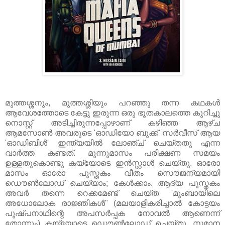
മുത്തശ്ശനും, മുത്തശ്ശിയും പറഞ്ഞു തന്ന കഥകള്‍
ആവേശത്തോടെ കേട്ടു ഇരുന്ന ഒരു ഭൂതകാലത്തെ കുറിച്ചു
നൊസ്റ്റ് അടിച്ചിരുന്നപ്പോഴാണ് കഴിഞ്ഞ ആഴ്ച
ആമസോണ്‍ അവരുടെ 'ഓഡിയോ ബുക്ക്' സര്‍വീസ് ആയ
'ഓഡിബിള്‍' ഇന്ത്യയില്‍ ലോഞ്ച് ചെയ്തതു എന്ന
വാര്‍ത്ത കണ്ടത്. മൂന്നുമാസം പരീക്ഷണ സമയം
ഉള്ളതുകൊണ്ടു കയ്യോടെ ഇന്‍സ്റ്റാള്‍ ചെയ്തു. ഓരോ
മാസം ഓരോ പുസ്തകം വീതം സൌജന്യമായി
ഡൌണ്‍ലോഡ് ചെയ്യാം; കേള്‍ക്കാം. ആദ്യ പുസ്തകം
അവര്‍ തന്നെ റെക്കമേണ്ട് ചെയ്ത 'മുംബായിലെ
അധോലോക രാജ്ഞികള്‍" (മലയാളീകരിച്ചാല്‍ കോട്ടയം
പുഷ്പനാഥിന്റെ അപസര്‍പ്പക നോവല്‍ ആണെന്ന്
തോന്നും) കയ്യോടെ ഡൌണ്‍ലോഡ് ചെയ്തു. സമാന