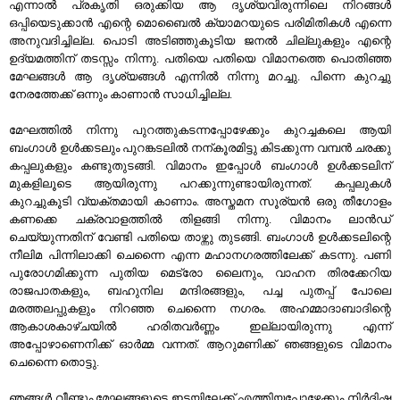
എന്നാല്‍ പ്രകൃതി ഒരുക്കിയ ആ ദൃശ്യവിരുന്നിലെ നിറങ്ങള്‍
ഒപ്പിയെടുക്കാന്‍ എന്റെ മൊബൈല്‍ ക്യാമറയുടെ പരിമിതികള്‍ എന്നെ
അനുവദിച്ചില്ല. പൊടി അടിഞ്ഞുകൂടിയ ജനല്‍ ചില്ലുകളും എന്റെ
ഉദ്യമത്തിന് തടസ്സം നിന്നു. പതിയെ പതിയെ വിമാനത്തെ പൊതിഞ്ഞ
മേഘങ്ങള്‍ ആ ദൃശ്യങ്ങള്‍ എന്നില്‍ നിന്നു മറച്ചു. പിന്നെ കുറച്ചു
നേരത്തേക്ക്‌ ഒന്നും കാണാന്‍ സാധിച്ചില്ല.
മേഘത്തില്‍ നിന്നു പുറത്തുകടന്നപ്പോഴേക്കും കുറച്ചകലെ ആയി
ബംഗാള്‍ ഉള്‍ക്കടലും പുറങ്കടലില്‍ നന്കൂരമിട്ടു കിടക്കുന്ന വമ്പന്‍ ചരക്കു
കപ്പലുകളും കണ്ടുതുടങ്ങി. വിമാനം ഇപ്പോള്‍ ബംഗാള്‍ ഉള്‍ക്കടലിന്
മുകളിലൂടെ ആയിരുന്നു പറക്കുന്നുണ്ടായിരുന്നത്. കപ്പലുകള്‍
കുറച്ചുകൂടി വ്യക്തമായി കാണാം. അസ്തമന സൂര്യന്‍ ഒരു തീഗോളം
കണക്കെ ചക്രവാളത്തില്‍ തിളങ്ങി നിന്നു. വിമാനം ലാന്‍ഡ്‌
ചെയ്യുന്നതിന് വേണ്ടി പതിയെ താഴ്ന്നു തുടങ്ങി. ബംഗാള്‍ ഉള്‍ക്കടലിന്റെ
നീലിമ പിന്നിലാക്കി ചെന്നൈ എന്ന മഹാനഗരത്തിലേക്ക് കടന്നു. പണി
പുരോഗമിക്കുന്ന പുതിയ മെട്രോ ലൈനും, വാഹന തിരക്കേറിയ
രാജപാതകളും, ബഹുനില മന്ദിരങ്ങളും, പച്ച പുതപ്പ് പോലെ
മരത്തലപ്പുകളും നിറഞ്ഞ ചെന്നൈ നഗരം. അഹമ്മാദാബാദിന്റെ
ആകാശകാഴ്ചയില്‍ ഹരിതവര്‍ണ്ണം ഇല്ലായിരുന്നു എന്ന്
അപ്പോഴാണെനിക്ക് ഓര്‍മ്മ വന്നത്. ആറുമണിക്ക് ഞങ്ങളുടെ വിമാനം
ചെന്നൈ തൊട്ടു.
ഞങ്ങള്‍ വീണ്ടും മേഘങ്ങളുടെ ഇടയിലേക്ക്‌ എത്തിയപ്പോഴേക്കും നിര്‍ദിഷ്ട