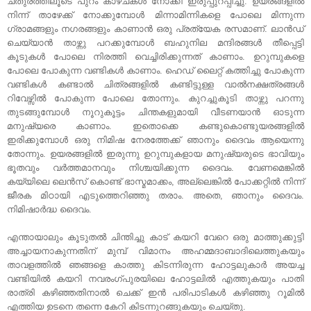
ചതുരത്തിലൂടെ പുറം കാഴ്ചകള്‍ നോക്കി ഇരുപ്പുറപ്പിച്ചു. ഉയരങ്ങളില്‍
നിന്ന് താഴേക്ക്‌ നോക്കുമ്പോള്‍ മിന്നാമിന്നികളെ പോലെ മിന്നുന്ന
ഗ്രാമങ്ങളും നഗരങ്ങളും കാണാന്‍ ഒരു പ്രത്യേക രസമാണ്. ലാന്‍ഡ്‌
ചെയ്യാന്‍ താഴ്ന്നു പറക്കുമ്പോള്‍ ബഹുനില മന്ദിരങ്ങള്‍ തീപ്പെട്ടി
കൂടുകള്‍ പോലെ നിരത്തി വെച്ചിരിക്കുന്നത് കാണാം. ഉറുമ്പുകളെ
പോലെ പോകുന്ന വണ്ടികള്‍ കാണാം. ഹെഡ് ലൈറ്റ് കത്തിച്ചു പോകുന്ന
വണ്ടികള്‍ കണ്ടാല്‍ ചിത്രങ്ങളില്‍ കണ്ടിട്ടുള്ള വാല്‍നക്ഷത്രങ്ങള്‍
റിവേഴ്സില്‍ പോകുന്ന പോലെ തോന്നും. കുറച്ചുകൂടി താഴ്ന്നു പറന്നു
തുടങ്ങുമ്പോള്‍ നൂറുകൂട്ടം ചിന്തകളുമായി വീടണയാന്‍ ഓടുന്ന
മനുഷ്യരെ കാണാം. ഇതൊക്കെ കണ്ടുകൊണ്ടുയരങ്ങളില്‍
ഇരിക്കുമ്പോള്‍ ഒരു നിമിഷ നേരത്തേക്ക്‌ ഞാനും ദൈവം ആയെന്നു
തോന്നും. ഉയരങ്ങളില്‍ ഇരുന്നു ഉറുമ്പുകളായ മനുഷ്യരുടെ ഭാവിയും
ഭൂതവും വര്‍ത്തമാനവും നിശ്ചയിക്കുന്ന ദൈവം. വേണമെങ്കില്‍
കയ്യിലെ ലെന്‍സ് കൊണ്ട് ഭാസ്മമാക്കം, അല്ലെങ്കില്‍ പോക്കറ്റില്‍ നിന്ന്
ജീരക മിഠായി എടുത്തെറിഞ്ഞു തരാം. അതെ, ഞാനും ദൈവം.
നിമിഷാര്‍ദ്ധ ദൈവം.
എന്തായാലും കൂടുതല്‍ ചിന്തിച്ചു കാട് കയറി വേറെ ഒരു മാത്തുക്കുട്ടി
അച്ചായനാകുന്നതിന് മുമ്പ്‌ വിമാനം അഹമ്മദാബാദിലെത്തുകയും
താവളത്തില്‍ ഞങ്ങളെ കാത്തു കിടന്നിരുന്ന ഹോട്ടലുകാര്‍ അയച്ച
വണ്ടിയില്‍ കയറി നവരംഗ്പുരയിലെ ഹോട്ടലില്‍ എത്തുകയും പാതി
രാത്രി കഴിഞ്ഞതിനാല്‍ ചെക്ക്‌ ഇന്‍ പരിപാടികള്‍ കഴിഞ്ഞു റൂമില്‍
എത്തിയ ഉടനെ തന്നെ കേറി കിടന്നുറങ്ങുകയും ചെയ്തു.