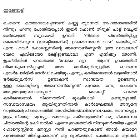
ഇങ്ങോട്ട്
ചെന്നൈ എത്താറായപ്പോഴാണ് കണ്ണു തുറന്നത്. അഹമ്മദാബാദില്‍
നിന്നും പറന്നു പോന്തിയപ്പോള്‍ ഇയര്‍ ഫോണ്‍ തിരുകി പാട്ട് വെച്ചത്
ഓര്‍മയുണ്ട്. സുഖമായി ഉറങ്ങി. "നിങ്ങള്‍ പ്രവര്‍ത്തിപ്പിച്ചു
കൊണ്ടിരിക്കുന്ന (ഇലക്ട്രോണിക്) ഉപകരണങ്ങള്‍ ഓഫ്‌ ചെയ്യുക"
എന്ന എയര്‍ ഹോസ്റ്റെസിന്റെ അന്നൌണ്‍സ്മെന്ട് (ഈ ഡയലോഗ്
വേറെ എവിടെയോ കേട്ടിട്ടുണ്ടല്ലോ എന്ന് എനിക്കും തോന്നി;
ഇംഗ്ലീഷില്‍ പറഞ്ഞാല്‍ 'ഡേജാ വൂ') ആണ് ഉറക്കത്തില്‍
നിന്നെഴുന്നെല്‍പ്പിച്ചത്. അര മണിക്കൂറിനുള്ളില്‍ ചെന്നൈ
എയര്‍പോര്‍ട്ടില്‍ ലാന്‍ഡ്‌ ചെയ്യും എന്നും, കാര്‍മേഘങ്ങള്‍ ഉള്ളതിനാല്‍
'ടര്‍ബ്യുലന്‍സ്' ഉണ്ടാകാന്‍ സാദ്ധ്യത ഉണ്ടെന്നും
ഉള്ള പൈലറ്റിന്റെ അന്നൌണ്‍സ്മെന്ട് പുറകെ വന്നു. ചെന്നൈ
അടുത്തുതുടങ്ങിയപ്പോള്‍ പൈലറ്റ് പറഞ്ഞ
കാര്‍മേഘങ്ങള്‍ വിമാനത്തിന് മുകളിലായി കണ്ടുതുടങ്ങി.
സന്ധ്യാസമയം ആയിരുന്നതിനാല്‍ കാര്‍മേഘങ്ങള്‍ അസ്തമന
സൂര്യന്റെ പ്രകാശത്തില്‍ അഗ്നിയില്‍ ജ്വലിക്കുന്നപോലെ കാണപ്പെട്ടു.
ഇളം നീലയും ചുവപ്പും മഞ്ഞയും ചക്രവാളത്തിന് ഒരു പിക്കാസോ
ചിത്രത്തിന്റെ ഭംഗി നല്‍കി. എന്നെ ഉറക്കത്തില്‍ നിന്നുണര്‍ത്തിയ എയര്‍
ഹോസ്റ്റെസ്സിനെ മനസ്സാ നന്ദി പറഞ്ഞതുകൊണ്ട് ഞാന്‍ ക്യാമറ
പുറത്തേക്ക് തിരിച്ചുംകൊണ്ട് ആ ദൃശ്യങ്ങള്‍ പകര്‍ത്താന്‍ തുടങ്ങി.