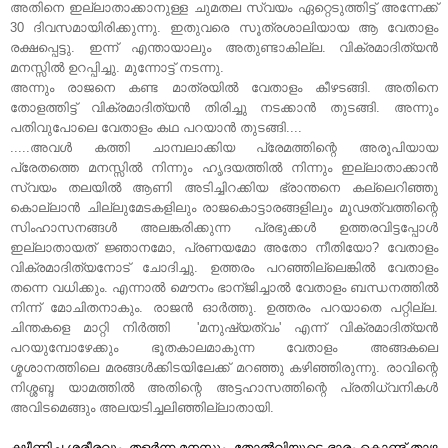
അതിനെ ഇല്ലാതാക്കാനുള്ള ചുമതല സ്വയം ഏറ്റെടുത്തിട്ട് അന്നേക്ക്
30 ദിവസമായിരിക്കുന്നു. ഇതുവരെ സൂത്രശാലിയായ ആ വേതാളം
രക്ഷപ്പെട്ടു. ഇന്ന് എന്തായാലും അതുണ്ടാകില്ല. വിക്രമാദിത്യന്‍
മനസ്സില്‍ ഉറപ്പിച്ചു. മുന്നോട്ട് നടന്നു.
അന്നും രാജനെ കണ്ട മാത്രയില്‍ വേതാളം കീഴടങ്ങി. അതിനെ
തോളത്തിട്ട് വിക്രമാദിത്യന്‍ തിരിച്ചു നടക്കാന്‍ തുടങ്ങി. അന്നും
പതിവുപോലെ വേതാളം കഥ പറയാന്‍ തുടങ്ങി....
.....അവള്‍ കത്തി ചാമ്പലാക്കിയ പ്രേമത്തിന്റെ അരൂപിയായ
പ്രേതത്തെ മനസ്സില്‍ നിന്നും ഹൃദയത്തില്‍ നിന്നും ഇല്ലാതാക്കാന്‍
സ്വയം തലയില്‍ ആണി അടിച്ചിറക്കിയ ഭ്രാന്തനെ കല്ലെറിഞ്ഞു
കൊല്ലാന്‍ ചില്ലുമേടകളിലും രാജകൊട്ടാരങ്ങളിലും മൂഢത്വത്തിന്റെ
സിംഹാസനങ്ങള്‍ അലങ്കരിക്കുന്ന പ്രഭുക്കള്‍ ഉത്തരവിട്ടപ്പോള്‍
ഇല്ലാതായത്‌ ജ്ഞാനമോ, പ്രണയമോ അതോ നീതിയോ? വേതാളം
വിക്രമാദിത്യനോട് ചോദിച്ചു. ഉത്തരം പറഞ്ഞില്ലെങ്കില്‍ വേതാളം
തന്നെ വധിക്കും. എന്നാല്‍ മൌനം ഭാന്ജിച്ചാല്‍ വേതാളം ബന്ധനത്തില്‍
നിന്ന് മോചിതനാകും. രാജന്‍ ഓര്‍ത്തു. ഉത്തരം പറയാതെ പറ്റില്ല.
ചിന്തകളെ മാറ്റി നിര്‍ത്തി 'മനുഷ്യത്വം' എന്ന് വിക്രമാദിത്യന്‍
പറയുമ്പോഴേക്കും ഭൂതകാലമാകുന്ന വേതാളം അങ്ങകലെ
ശ്മശാനത്തിലെ മരങ്ങള്‍ക്കിടയിലേക്ക് മറഞ്ഞു കഴിഞ്ഞിരുന്നു. രാവിന്റെ
നിശ്ശബ്ദ യാമത്തില്‍ അതിന്റെ അട്ടഹാസത്തിന്റെ പ്രതിധ്വനികള്‍
അവിടമെങ്ങും അലയടിച്ചലിഞ്ഞില്ലാതായി.
ക്ഷീണിച്ച ശരീരവും, തളര്‍ന്ന മനസും, തോല്‍വിയുടെ ഭാരം കൊണ്ട് താഴ്ന്ന