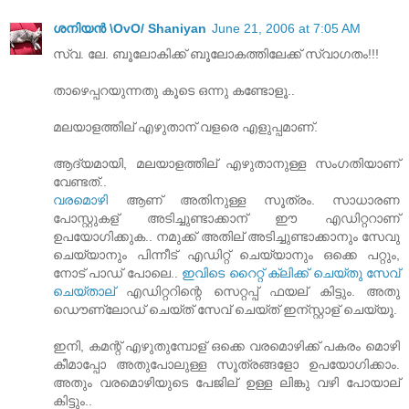
ശനിയന്‍ \OvO/ Shaniyan
June 21, 2006 at 7:05 AM
സ്വ. ലേ. ബൂലോകിക്ക് ബൂലോകത്തിലേക്ക് സ്വാഗതം!!!
താഴെപ്പറയുന്നതു കൂടെ ഒന്നു കണ്ടോളൂ..
മലയാളത്തില് എഴുതാന് വളരെ എളുപ്പമാണ്.
ആദ്യമായി, മലയാളത്തില് എഴുതാനുള്ള സംഗതിയാണ്
വേണ്ടത്..
വരമൊഴി
ആണ് അതിനുള്ള സൂത്രം. സാധാരണ
പോസ്റ്റുകള് അടിച്ചുണ്ടാക്കാന് ഈ എഡിറ്ററാണ്
ഉപയോഗിക്കുക.. നമുക്ക് അതില് അടിച്ചുണ്ടാക്കാനും സേവു
ചെയ്യാനും പിന്നീട് എഡിറ്റ് ചെയ്യാനും ഒക്കെ പറ്റും,
നോട് പാഡ് പോലെ..
ഇവിടെ റൈറ്റ് ക്ലിക്ക് ചെയ്തു സേവ്
ചെയ്താല്
എഡിറ്ററിന്റെ സെറ്റപ്പ് ഫയല് കിട്ടും. അതു
ഡൌണ്ലോഡ് ചെയ്ത് സേവ് ചെയ്ത് ഇന്സ്റ്റാള് ചെയ്യൂ.
ഇനി, കമന്റ് എഴുതുമ്പോള് ഒക്കെ വരമൊഴിക്ക് പകരം മൊഴി
കീമാപ്പോ അതുപോലുള്ള സൂത്രങ്ങളോ ഉപയോഗിക്കാം.
അതും വരമൊഴിയുടെ പേജില് ഉള്ള ലിങ്കു വഴി പോയാല്
കിട്ടും..