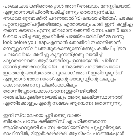
പക്ഷെ ചാടിക്കഴിഞ്ഞപ്പൊള്‍ അണ്‌ അബദ്ധം മനസ്സിലയത്‌..
എഴുതാനായി പ്രത്യേകിച്ച്‌ ഒന്നും തൊന്നുന്നില്ല.
അധവാ ഒറ്റവാക്കില്‍ പറഞ്ഞാല്‍ 'വിഷയരാഹിത്യം'. പക്ഷേ
പറ്റാനുള്ളത്‌ പറ്റിക്കഴിഞ്ഞു. എന്തായലും ചാടി, ഇനി കുളിച്ചു
തന്നെ കയറാം എന്നു തിരുമാനിക്കെണ്ടി വന്നു.പണ്ട്‌ 5 ലൊ
6 ലൊ പഠിച്ച ഒരു ഇംഗ്ലീഷ്‌ പഴഞ്ചൊല്ല് ഒര്‍മ്മ വന്നു
look before you leap.എന്നാല്‍ തോല്‍വി സമ്മതിക്കാന്‍
മനസ്സുവന്നില്ല.അതുകൊണ്ടുാണ്‌ രണ്ടും കല്‍പിച്ച്‌ ഈ
ചവറെല്ലാം അടിച്ചു കൂട്ടുന്നത്‌.ഇതു വായിച്ച്‌
ഹൃദയാഘാതം ആര്‍ക്കെങ്കിലും ഉണ്ടായാല്‍.. പ്ലീസ്‌,
ഞാന്‍ ഉത്തരവാദിയല്ല....നേരത്തെ പറഞ്ഞപൊലെ
ഇതെന്റെ അദ്യത്തെ ബുലൊഗ്‌ അണ്‌. ഇതിനുമുന്‍പ്‌
എഴുതാന്‍ തോന്നാത്ത്‌ എന്റെ അയുസ്സിന്റെ വലുപ്പം
കൊണ്ടാണെന്നു ചിലര്‍ക്കെങ്കിലും
തോന്നിപ്പോയെക്കാം.വരാനുള്ളത്‌ വഴിയില്‍
തങ്ങില്ല,എങിനെയെങ്കിലും അതു ലക്ഷ്യസ്ഥാനത്ത്‌
എത്തിക്കോളും.എന്റെ സമയം ആയെന്നു തൊന്നുന്നു.
ഇനി സ്വ:ലേ-യെ പ്പറ്റി രണ്ടു വാക്ക്‌-
ബികോം പഠനം കഴിഞ്ഞ്‌ സി എ പഠിക്കണമെന്ന
ആഗ്രഹവുമയി ചെന്നു കയറിയത്‌ ഒരു പുപ്പുലിയുടെ
ഓഫീസില്‍, മിസ്റ്റര്‍:ക്ഷ്ക്ഷ്ക്ഷ്‌. ആഗ്രഹം പറഞ്ഞപ്പോള്‍