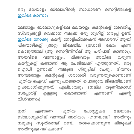
ഒരു മലയാളം ബ്ലോഗിന്റെ സാധാരണ സെറ്റിങ്ങുകള്
ഇവിടെ കാണാം
മലയാളം ബ്ലോഗുകളിലെ മലയാളം കമന്റുകള് ശേഖരിച്ച്
സ്വരുക്കൂട്ടി വെക്കാന് നമുക്ക് ഒരു ഗൂഗിള് ഗ്രൂപ്പ് ഉണ്ട്.
ഇവിടെ നോക്കൂ
കമന്റ് നോട്ടിഫിക്കേഷന് അഡ്രസ് ആയി
പിന്മൊഴികള് (അറ്റ്) ജീമെയില് (ഡോട്) കോം എന്ന്
കൊടുത്താല് (ആ സെറ്റിങ്സില് ആ പരിപാടി കാണാം),
അതവിടെ വന്നോളും.. മിക്കവരും അവിടെ വരുന്ന
കമന്റുകള് കണ്ടാണ് ആ പേജിലേക്ക് എത്തുന്നത്.. ഒരു
ഐഡി ഉണ്ടാക്കി നമ്മുടെ ഗ്രൂപ്പില് ചേരൂ.. ദിവസം
അമ്പതോളം കമന്റുകള് ശരാശരി വരുന്നതുകൊണ്ടാണ്
പുതിയ ഐഡി എന്നു പറഞ്ഞത്. പൊതുവേ ജീമെയിലാണ്
ഉപയോഗിക്കുന്നത്, എല്ലാവരും (നല്ല യൂണികോഡ്
സപ്പോര്ട്ട് ഉള്ളതു കൊണ്ടാണ് എന്നാണ് എന്റെ
വിശ്വാസം)
ഇനി എങ്ങനെ പുതിയ പോസ്റ്റുകള് മലയാളം
ബ്ലോഗുകളില് വന്നാല് അറിയാം എന്നല്ലേ? അതിനും
നമുക്കു സൂത്രങ്ങള് ഉണ്ട്.. താഴെക്കാണുന്ന ലിങ്കുകള്
അതിനുള്ള വഴികളാണ്