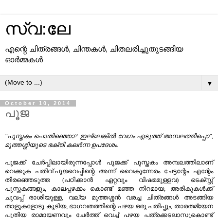
സ്വ:ലേ
എന്റെ ചിത്രങ്ങള്‍, ചിന്തകള്‍, ചിതലരിച്ചുതുടങ്ങിയ
ഓര്‍മ്മകള്‍
▼
October 10, 2014
പൂജ
"പുസ്തകം പൊതിഞ്ഞൊ? ഇല്ലെങ്കിൽ വേഗം എടുത്ത് അമ്പലത്തീപ്പൊ",
മുത്തശ്ശിയുടെ ഭക്തി കലർന്ന ഉപദേശം.
പൂജക്ക് ചേർപ്പിലായിരുന്നപ്പോൾ പൂജക്ക് പുസ്തകം അമ്പലത്തിലാണ്
വെക്കുക പതിവ്.പൂജവെപ്പിന്റെ അന്ന് വൈകുന്നേരം ചേട്ടന്റേം എന്റേം
തിരഞ്ഞെടുത്ത (പഠിക്കാൻ ഏറ്റവും വിഷമമുള്ളവ) ടെക്സ്റ്റ്
പുസ്തകങ്ങളും, കാലപ്പഴക്കം കൊണ്ട് മഞ്ഞ നിറമായ, അരികുകൾക്ക്
ചുവപ്പ് രാശിയുള്ള, വല്യ മുത്തശ്ശൻ വരച്ച ചിത്രങ്ങൾ അടങ്ങിയ
താളുകളോടു കൂടിയ, ഭാഗവതത്തിന്റെ പഴയ ഒരു പതിപ്പും, താരതമ്യേന
പുതിയ രാമായണവും ചേർത്ത് വെച്ച് പഴയ പത്രക്കടലാസുകൊണ്ട്