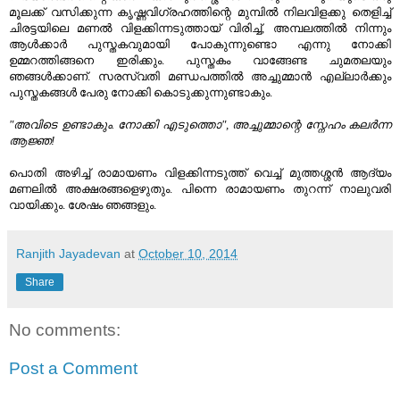
മൂലക്ക് വസിക്കുന്ന കൃഷ്ണവിഗ്രഹത്തിന്റെ മുമ്പിൽ നിലവിളക്കു തെളിച്ച്
ചിരട്ടയിലെ മണൽ വിളക്കിന്നടുത്തായ് വിരിച്ച്, അമ്പലത്തിൽ നിന്നും
ആൾക്കാർ പുസ്തകവുമായി പോകുന്നുണ്ടൊ എന്നു നോക്കി
ഉമ്മറത്തിങ്ങനെ ഇരിക്കും. പുസ്തകം വാങ്ങേണ്ട ചുമതലയും
ഞങ്ങൾക്കാണ്. സരസ്വതി മണ്ഡപത്തിൽ അച്ചുമ്മാൻ എല്ലാർക്കും
പുസ്തകങ്ങൾ പേരു നോക്കി കൊടുക്കുന്നുണ്ടാകും.
"അവിടെ ഉണ്ടാകും. നോക്കി എടുത്തൊ", അച്ചുമ്മാന്റെ സ്നേഹം കലർന്ന
ആജ്ഞ!
പൊതി അഴിച്ച് രാമായണം വിളക്കിന്നടുത്ത് വെച്ച് മുത്തശ്ശൻ ആദ്യം
മണലിൽ അക്ഷരങ്ങളെഴുതും. പിന്നെ രാമായണം തുറന്ന് നാലുവരി
വായിക്കും. ശേഷം ഞങ്ങളും.
Ranjith Jayadevan
at
October 10, 2014
Share
No comments:
Post a Comment