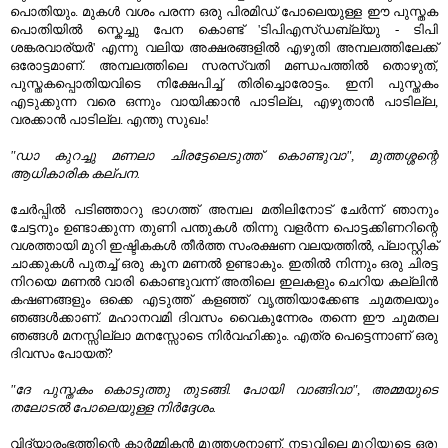
പൊതിയും. മുകൾ വശം പരന്ന ഒരു പിരമിഡ് പോലെയുള്ള ഈ പുസ്തക
പൊതിയിൽ സ്കെച്ചു പേന കൊണ്ട് 'ടിപിഎസ്ഡബ്ല്യു - ടിപി
ശങ്കരവാര്യർ' എന്നു വലിയ അക്ഷരങ്ങളിൽ എഴുതി അമ്പലത്തിലേക്ക്
ഒരോട്ടമാണ്. അമ്പലത്തിലെ സരസ്വതി മണ്ഡപത്തിൽ തൊഴുത്,
പുസ്തകപ്പൊതിയവിടെ നിക്ഷേപിച്ച് തിരിച്ചൊരോട്ടം. ഇനി പുസ്തകം
എടുക്കുന്ന വരെ ഒന്നും വായിക്കാൻ പാടില്ല, എഴുതാൻ പാടില്ല,
വരക്കാൻ പാടില്ല. എന്തു സുഖം!
"ഡാ കുറച്ചു മണലാ ചിരട്ടേലെടുത്ത് കൊണ്ടുവാ", മുത്തശ്ശന്റെ
ആധികാരിക കല്പന.
ചേർപ്പിൽ പടിഞ്ഞാറു ഭാഗത്ത് അമ്പല മതിലിനോട് ചേർന്ന് ഞാനും
ചേട്ടനും ഉണ്ടാക്കുന്ന തുണി പന്തുകൾ തിന്നു വളർന്ന പൊട്ടക്കിണറിന്റെ
വശത്തായി മുറി ഇഷ്ടികകൾ തീർത്ത സംരക്ഷണ വലയത്തിൽ, പ്ലാസ്റ്റിക്
ചാക്കുകൾ പുതച്ച് ഒരു കൂന മണൽ ഉണ്ടാകും. ഇതിൽ നിന്നും ഒരു ചിരട്ട
നിറയെ മണൽ വാരി കൊണ്ടുവന്ന് അതിലെ ഇലകളും ചെറിയ കല്ലിൻ
കഷണങ്ങളും ഒക്കെ എടുത്ത് കളഞ്ഞ് വൃത്തിയാക്കേണ്ട ചുമതലയും
ഞങ്ങൾക്കാണ്. മഹാനവമി ദിവസം വൈകുന്നേരം തന്നെ ഈ ചുമതല
ഞങ്ങൾ മനസ്സില്ലാ മനസ്സോടെ നിർവഹിക്കും. എത്ര പെട്ടെന്നാണ് ഒരു
ദിവസം പോയത്?
"ദേ പുസ്തകം കൊടുത്തു തുടങ്ങി. പോയി വാങ്ങിവാ", അമ്മയുടെ
തലോടൽ പോലെയുള്ള നിർദ്ദേശം.
വിദ്യാരംഭത്തിന്റെ കാർമ്മികൻ മുത്തശ്ശനാണ്. നടുവിലെ മുറിയുടെ ഒരു