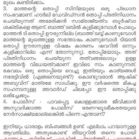
മുഖം കണ്ടിരിക്കാം.
3. മാത്തന്റെ തൊപ്പി സിനിമയുടെ ഒരു പ്രധാന
സംഭവമാണ്. ഹാര്‍ലി ഡേവിഡ്‌സന്‍ തൊപ്പി പ്രതിനിധാനം
ചെയ്യുന്നത് അമേരിക്കന്‍ സാമ്രാജ്യത്വ ബൂര്‍ഷ്വാ
ശക്തികളെ ആണ്. ബാത്ത് ടബില്‍ കുളിക്കുമ്പോള്‍ പോലും
മാത്തന്‍ ടി തൊപ്പി ഊരുന്നില്ല (ബാത്ത് ടബ്ബ് കാണുമ്പോള്‍
മാത്തന്റെ മുഖത്തുള്ള സന്തോഷം കാണുമ്പോള്‍ ടിയാന്‍
തൊപ്പി ഊരാനുള്ള വിഷമം കാരണം ഷവറില്‍ ഒന്നും
കുളിക്കാറില്ല എന്ന് തോന്നുന്നു). തോപ്പിയോടും അത്
പ്രതിനിധാനം ചെയ്യുന്ന തത്വങ്ങലോടും ഉള്ള
മാത്തന്റെ വിധേയത്വമാണ് ഇവിടെ നാം കാണുന്നത്.
കേവലം ഒരു തൊപ്പിയെ വെച്ചു ഇത്രയും കാര്യങ്ങള്‍
നരേട്ടിവില്‍ (എങ്ങനെയുണ്ട്?) കൊണ്ടുവരാന്‍ ആഷിക്
അബുവിന് മാത്രമേ സാധിക്കു. ഈ വര്‍ഷത്തെ മികച്ച
സഹനടനുള്ള അവാര്‍ഡ് ചിലപ്പോ ഈ തൊപ്പിക്കു
ലഭിച്ചേക്കും.
4. പോലീസ് - പാവപ്പെട്ട കൊള്ളക്കാരെ ജീവിക്കാന്‍
അനുവദിക്കാത്ത പോലീസ് ഭരണഘൂടഭീകരതയുടെ
നേര്‍സാക്ഷ്യമാല്ലെങ്കില്‍ പിന്നെ എന്താണ്?
ഇനിയും ധാരാളം ബിംബങ്ങള്‍ ഉണ്ട്. എല്ലാം പറയാനുള്ള
ആവതില്ല. അതുകൊണ്ട് തീയറ്ററില്‍ തന്നെ പോയി
കാണുക. സിനിമക്ക് പുറകില്‍ പ്രവര്‍ത്തിച്ച പാവങ്ങള്‍