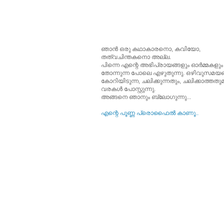
ഞാന്‍ ഒരു കഥാകാരനൊ, കവിയോ,
തത്വചിന്തകനൊ അല്ല.
പിന്നെ എന്റെ അഭിപ്രായങ്ങളും ഓര്‍മ്മകളും
തോന്നുന്ന പോലെ എഴുതുന്നു. ഒഴിവുസമയങ്
കോറിയിടുന്ന, ചലിക്കുന്നതും, ചലിക്കാത്തത
വരകള്‍ പോസ്റ്റുന്നു.
അങ്ങനെ ഞാനും ബ്ലോഗുന്നു...
എന്റെ പൂ‍ണ്ണ പ്രൊഫൈല്‍ കാണൂ..