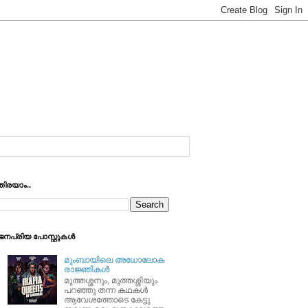
തിരയാം..
ജനപ്രിയ പോസ്റ്റുകള്‍
മുംബായിലെ അധോലോക
രാജ്ഞികള്‍
മുത്തശ്ശനും, മുത്തശ്ശിയും
പറഞ്ഞു തന്ന കഥകള്‍
ആവേശത്തോടെ കേട്ടു