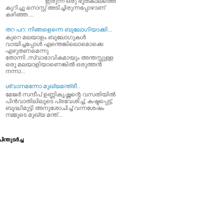
ഇരുന്ന ഒരു ഭൂതകാലത്തെ
കുറിച്ചു നൊസ്റ്റ് അടിച്ചിരുന്നപ്പോഴാണ്
കഴിഞ്ഞ ...
തറ പറ: നിങ്ങളെന്നെ ബുലോഗിയാക്കി...
കുറെ മലയാളം ബുലോഗുകള്‍
വായിച്ചപ്പോള്‍ എന്തെങ്കിലൊമൊക്കെ
എഴുതണമെന്നു
തോന്നി..സ്വാഭാവികമായും അന്തസ്സുള്ള
ഒരു മലയാളിയാണെങ്കില്‍ ഒരുത്തന്‍
നന്നാ...
ശ്വാനമന്നോ മുഖ്യമന്ത്രീ..
മേജര്‍ സന്ദീപ്‌ ഉണ്ണികൃഷ്ണന്റെ വസതിയില്‍
പിന്‍വാതിലിലൂടെ പ്രവേശിച്ച്‌, കഷ്ടപ്പെട്ട്‌,
ബുദ്ധിമുട്ടി അനുശോചിച്ച്‌ വന്നശേഷം
നമ്മുടെ മുഖ്യ മന്ത്...
ിന്തുടര്‍ച്ച