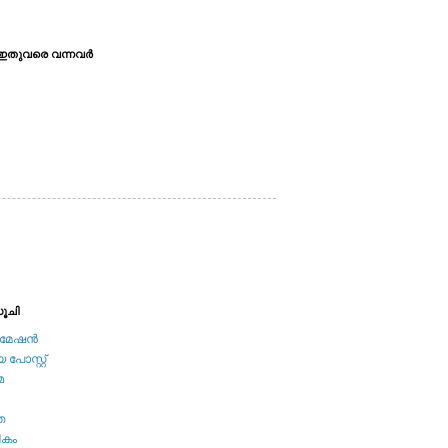
ഇതുവരെ വന്നവര്‍
ൂചി
േഷന്‍
പോസ്റ്റ്
മ
ത
ികം