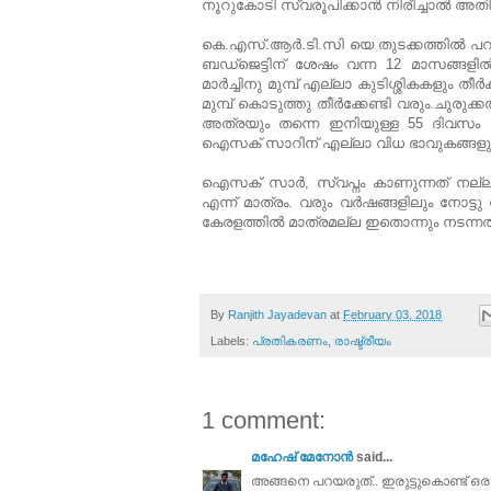
നൂറുകോടി സ്വരൂപിക്കാന്‍ നിരീച്ചാല്‍ അതില
കെ.എസ്.ആര്‍.ടി.സി യെ തുടക്കത്തില്‍ പ
ബഡ്ജെട്ടിന് ശേഷം വന്ന 12 മാസങ്ങളി
മാര്‍ച്ചിനു മുമ്പ് എല്ലാ കുടിശ്ശികകളും ത
മുമ്പ് കൊടുത്തു തീര്‍ക്കേണ്ടി വരും.ചുരു
അത്രയും തന്നെ ഇനിയുള്ള 55 ദിവസം ക
ഐസക് സാറിന് എല്ലാ വിധ ഭാവുകങ്ങളും 
ഐസക് സാര്‍, സ്വപ്നം കാണുന്നത് നല്ലത
എന്ന് മാത്രം. വരും വര്‍ഷങ്ങളിലും നോട്
കേരളത്തില്‍ മാത്രമല്ല ഇതൊന്നും നടന്നത്
By
Ranjith Jayadevan
at
February 03, 2018
Labels:
പ്രതികരണം
,
രാഷ്ട്രീയം
1 comment:
മഹേഷ് മേനോൻ
said...
അങ്ങനെ പറയരുത്.. ഇരുട്ടുകൊണ്ട് ഒര