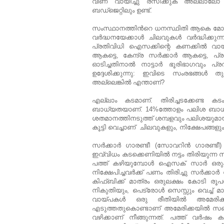
വീണ വായിച്ചു രസിക്കുക അല്ലാലോ 
ബഡ്ജെറ്റിലും ഉണ്ട്.
സംസ്ഥാനത്തിന്‍റെ ധനസ്ഥിതി ആകെ മോശമാ
വര്‍ദ്ധനയേക്കാള്‍ ചിലവുകള്‍ വര്‍ദ്ധിക
പ്രതിവിധി ഐസക്കിന്റെ കണക്കില്‍ വാ
ആകട്ടെ, കേന്ദ്ര സര്‍ക്കാര്‍ ആകട്ടെ, പ
ഓടിച്ചതിനാല്‍ നാട്ടാര്‍ ഭൂരിഭാഗവും
ഉദ്ദേശിക്കുന്നു: ഇവിടെ സംരഭങ്ങള്‍
അല്ലെങ്കില്‍ എന്താണ്?
എല്ലാം കടമാണ്. തിരിച്ചടക്കേണ്ട കട
ബാധ്യതയാണ്. 14%ത്തോളം പലിശ ബാധ്യത
ശതമാനത്തിനടുത്ത് ശമ്പളവും പലിശയുമാ
കൂട്ടി വെച്ചാണ് ചിലവുകളും, നിക്ഷേപങ്ങളും,
സര്‍ക്കാര്‍ ഗാരണ്ടീ (സോവറിന്‍ ഗാരണ്ടീ
ഇവ്വിധം കടക്കെണിയില്‍ നട്ടം തിരിയുന്ന സ
പത്ത് കഴിയുമ്പോള്‍ ഐസക് സാര്‍ ഒരുപക
നിക്ഷേപിച്ചവര്‍ക്ക് പണം തിരിച്ചു സര്‍ക്
കിഫ്ബിക്ക് മാത്രം ഒരുലക്ഷം കോടി രൂ
നികുതിയും, പെട്രോള്‍ സെസ്സും വെച്ച് മ
വായ്പകള്‍ ഒരു രീതിയില്‍ അമേരിക
എടുത്തതുകൊണ്ടാണ് അമേരിക്കയില്‍ സബ
വഴിക്കാണ് നീങ്ങുന്നത്. പത്ത് വര്‍ഷ