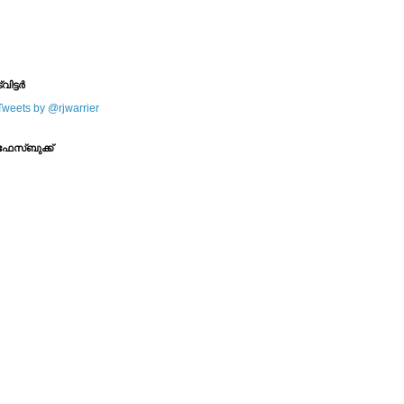
--------
--------
്വിട്ടര്‍
Tweets by @rjwarrier
ഫേസ്ബുക്ക്