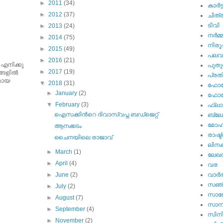
►
2011
(34)
കാര്‍ട്
►
2012
(37)
ചിത്ര
ടിവി
►
2013
(24)
നര്‍മ്
►
2014
(75)
നിര
►
2015
(49)
പല
►
2016
(21)
 എനിക്കു
പുതു
►
2017
(19)
ങളില്‍
പ്ര
ുമായ
▼
2018
(31)
ഫോട്
►
January
(2)
ഫോട്ട
▼
February
(3)
ഫ്ലാ
ഐസക്കിന്‍റെ ദിവാസ്വപ്ന ബഡ്ജെറ്റ്
ബ്ലോഗ
മോഹന
ആനക്കടം
രാഷ്ട
ചൈനയിലെ രാജാവ്
ലിനക
►
March
(1)
ലേഖ
►
April
(4)
വര
►
June
(2)
വാര്‍
സഞ്
►
July
(2)
സാങ്
►
August
(7)
സാമ്
►
September
(4)
സിന
►
November
(2)