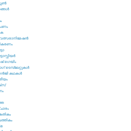
ടൂണ്‍
ങ്ങള്‍
മം
ൂപണം
വക
വത്സരാനിമേഷന്‍
തികരണം
ടോ
ോസ്ഫിയര്‍
ഷ്‌ ഗെയിം
് ടെമ്പ്ലേറ്റുകള്‍
്‍ജി കഥകള്‍
്രീയം
്സ്
നം
ത്ത
ചാരം
കേതികം
പത്തികം
ിമ