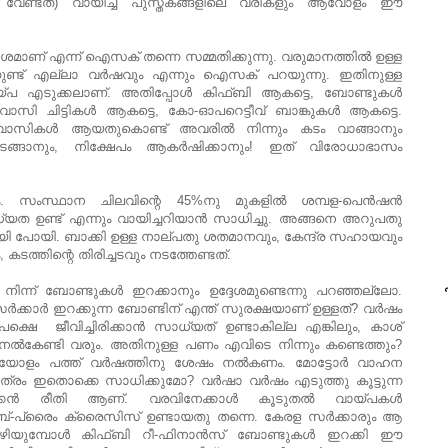
വേണ്ടത്) വായിച്ച പുസ്തകങ്ങളിലെ വരികളും ആവോളം ഈ
ണ് എന്ന് ഐസക് തന്നെ സമ്മതിക്കുന്നു. വരുമാനത്തില്‍ ഉള്ള
്കുന്നുണ്ട് എല്ലാ വര്‍ഷവും എന്നും ഐസക് പറയുന്നു. ഇതിനുള്ള
യ്പ എടുക്കലാണ്. അതിപ്പോള്‍ കിഫ്ബി ആകട്ടെ, ബോണ്ടുകള്‍
്രവാസി ചിട്ടികള്‍ ആകട്ടെ, കോ-ഓപറെട്ടീവ് ബാങ്കുകള്‍ ആകട്ടെ.
 പ്രവാസികള്‍ ആയതുകൊണ്ട് അവരില്‍ നിന്നും കടം വാങ്ങാനും
 തുടങ്ങാനും, നിക്ഷേപം ആകര്‍ഷിക്കാനും! ഇത് വിരോധാഭാസം
ം. സംസ്ഥാന ചിലവിന്റെ 45%നു മുകളില്‍ ശമ്പള-പെന്‍ഷന്‍
 ഉണ്ട് എന്നും വായിച്ചറിയാന്‍ സാധിച്ചു. അങ്ങനെ അറുപതു
യി പോയി. ബാക്കി ഉള്ള നാല്പതു ശതമാനവും, കേന്ദ്ര സഹായവും
 കടത്തിന്റെ തിരിച്ചടവും നടത്തേണ്ടത്.
പ
) നിന്ന് ബോണ്ടുകള്‍ ഇറക്കാനും ഉദ്ദേശമുണ്ടെന്നു പറഞ്ഞല്ലോ.
ര്‍ക്കാര്‍ ഇറക്കുന്ന ബോണ്ടിന് എന്ത് സുരക്ഷയാണ് ഉള്ളത്? വര്‍ഷം
്ഷെ ജീവിച്ചിരിക്കാന്‍ സാധ്യത് ഉണ്ടാകില്ല എങ്കിലും, കാശ്
കാര്‍ നല്‍കേണ്ടി വരും. അതിനുള്ള പണം എവിടെ നിന്നും കണ്ടെത്തും?
പയോളം പത്ത് വര്‍ഷത്തിനു ശേഷം നല്‍കണം. മോട്ടോര്‍ വാഹന
ാത്രം ഇതൊക്കെ സാധിക്കുമോ? വര്‍ഷാ വര്‍ഷം എടുത്തു കൂട്ടുന്ന
്കന്‍ രീതി ആണ്. വരവിനേക്കാള്‍ കൂടുതല്‍ വായ്പകള്‍
്-പ്രൈം ക്രൈസിസ് ഉണ്ടായതു തന്നെ. കേരള സര്‍ക്കാരും ആ
ം കഴിയുമ്പോള്‍ കിഫ്ബി റീ-ഫിനാന്‍സ് ബോണ്ടുകള്‍ ഇറക്കി ഈ