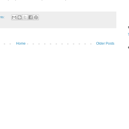
nts:
ട
Home
Older Posts