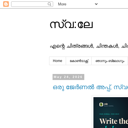
സ്വ:ലേ
എന്റെ ചിത്രങ്ങള്‍, ചിന്തകള്‍, ച
Home
കോൺടാക്റ്റ്
ഞാനും ബ്ലോഗും
May 24, 2026
ഒരു ജേർണൽ അപ്പ്, സ്