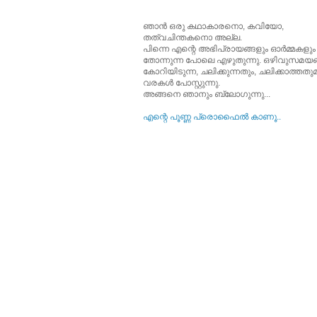
ഞാന്‍ ഒരു കഥാകാരനൊ, കവിയോ,
തത്വചിന്തകനൊ അല്ല.
പിന്നെ എന്റെ അഭിപ്രായങ്ങളും ഓര്‍മ്മകളും
തോന്നുന്ന പോലെ എഴുതുന്നു. ഒഴിവുസമയങ്
കോറിയിടുന്ന, ചലിക്കുന്നതും, ചലിക്കാത്തത
വരകള്‍ പോസ്റ്റുന്നു.
അങ്ങനെ ഞാനും ബ്ലോഗുന്നു...
എന്റെ പൂ‍ണ്ണ പ്രൊഫൈല്‍ കാണൂ..