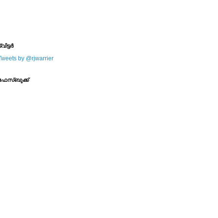
--------
--------
്വിട്ടര്‍
Tweets by @rjwarrier
ഫേസ്ബുക്ക്