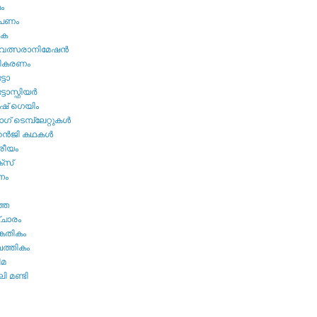
മം
ൂപണം
വക
വത്സരാനിമേഷന്‍
തികരണം
ടോ
ോസ്ഫിയര്‍
ഷ്‌ ഗെയിം
് ടെമ്പ്ലേറ്റുകള്‍
്‍ജി കഥകള്‍
്രീയം
്സ്
നം
ത്ത
ചാരം
കേതികം
പത്തികം
ിമ
ി മണ്ടി