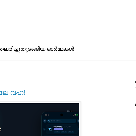
ിതലരിച്ചുതുടങ്ങിയ ഓര്‍മ്മകള്‍
വലേ വഹ!