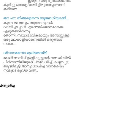
ഇരുന്ന ഒരു ഭൂതകാലത്തെ
കുറിച്ചു നൊസ്റ്റ് അടിച്ചിരുന്നപ്പോഴാണ്
കഴിഞ്ഞ ...
തറ പറ: നിങ്ങളെന്നെ ബുലോഗിയാക്കി...
കുറെ മലയാളം ബുലോഗുകള്‍
വായിച്ചപ്പോള്‍ എന്തെങ്കിലൊമൊക്കെ
എഴുതണമെന്നു
തോന്നി..സ്വാഭാവികമായും അന്തസ്സുള്ള
ഒരു മലയാളിയാണെങ്കില്‍ ഒരുത്തന്‍
നന്നാ...
ശ്വാനമന്നോ മുഖ്യമന്ത്രീ..
മേജര്‍ സന്ദീപ്‌ ഉണ്ണികൃഷ്ണന്റെ വസതിയില്‍
പിന്‍വാതിലിലൂടെ പ്രവേശിച്ച്‌, കഷ്ടപ്പെട്ട്‌,
ബുദ്ധിമുട്ടി അനുശോചിച്ച്‌ വന്നശേഷം
നമ്മുടെ മുഖ്യ മന്ത്...
ിന്തുടര്‍ച്ച