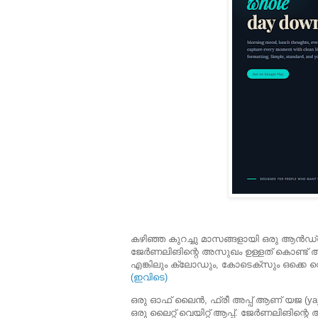
കഴിഞ്ഞ കുറച്ചു മാസങ്ങളായി ഒരു ആൻഡ്
ജേർണലിങിന്റെ അസുഖം ഉള്ളത് കൊണ്ട് അത
എങ്കിലും ക്ലോഡും, കോടെക്സും ഒക്കെ വെച്ചു
(ഇവിടെ)
ഒരു ഓഫ് ലൈൻ, ഫ്രീ അപ്പ് ആണ് യജ (yaja -
ഒരു ലൈറ്റ് വെയിറ്റ് ആപ്പ്. ജേർണലിങിന്