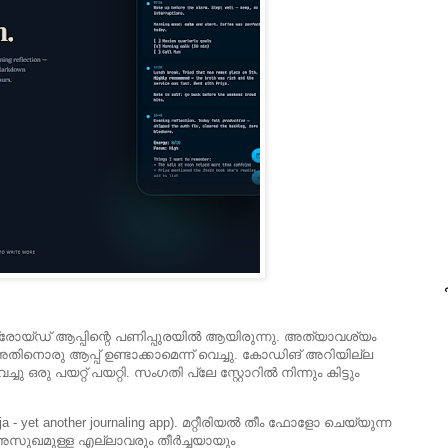
പ
രോയ്ഡ് ആപ്പിന്റെ പണിപ്പുരയിൽ ആയിരുന്നു. അത്യാവശ്യം
ിനൊരു ആപ്പ് ഉണ്ടാക്കാമെന്ന് വെച്ചു. കോഡിങ് അറിയില്ല
 ഒരു പയറ്റ് പയറ്റി. സംഗതി പ്ലേ സ്റ്റോറിൽ നിന്നും കിട്ടും
 yet another journaling app). മറ്റീരിയൽ തീം ഫോളോ ചെയ്യുന്ന
റെ അസുഖമുള്ള എല്ലാവരും തീർച്ചയായും