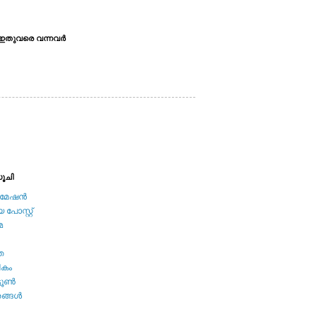
ഇതുവരെ വന്നവര്‍
ൂചി
േഷന്‍
പോസ്റ്റ്
മ
ത
ികം
ടൂണ്‍
ങ്ങള്‍