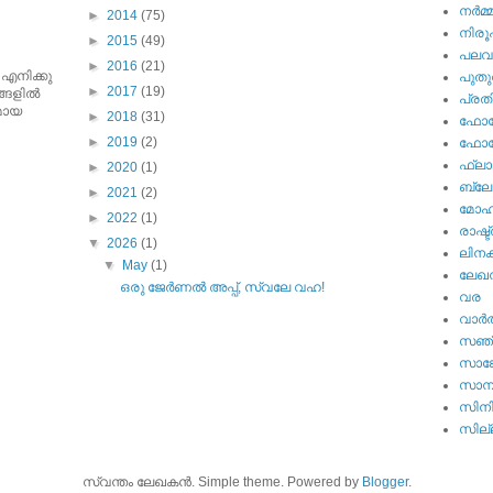
നര്‍മ്
►
2014
(75)
നിര
►
2015
(49)
പല
►
2016
(21)
 എനിക്കു
പുതു
►
2017
(19)
ങളില്‍
പ്ര
ുമായ
►
2018
(31)
ഫോട്
►
2019
(2)
ഫോട്ട
ഫ്ലാ
►
2020
(1)
ബ്ലോഗ
►
2021
(2)
മോഹന
►
2022
(1)
രാഷ്ട
▼
2026
(1)
ലിനക
▼
May
(1)
ലേഖ
ഒരു ജേർണൽ അപ്പ്, സ്വലേ വഹ!
വര
വാര്‍
സഞ്
സാങ്
സാമ്
സിന
സില്ല
സ്വന്തം ലേഖകന്‍. Simple theme. Powered by
Blogger
.