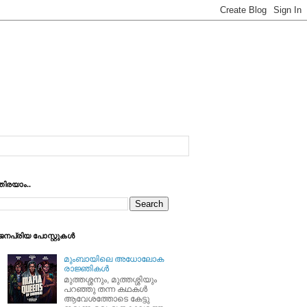
തിരയാം..
ജനപ്രിയ പോസ്റ്റുകള്‍
മുംബായിലെ അധോലോക
രാജ്ഞികള്‍
മുത്തശ്ശനും, മുത്തശ്ശിയും
പറഞ്ഞു തന്ന കഥകള്‍
ആവേശത്തോടെ കേട്ടു