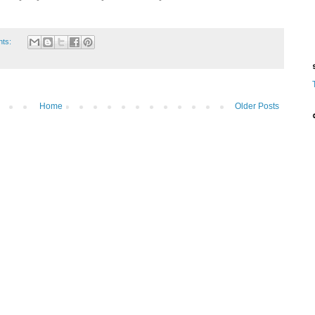
nts:
ട
Home
Older Posts