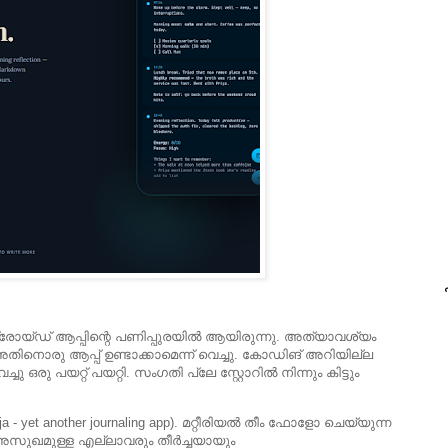
പ
രോയ്ഡ് ആപ്പിന്റെ പണിപ്പുരയിൽ ആയിരുന്നു. അത്യാവശ്യം
ിനൊരു ആപ്പ് ഉണ്ടാക്കാമെന്ന് വെച്ചു. കോഡിങ് അറിയില്ല
 ഒരു പയറ്റ് പയറ്റി. സംഗതി പ്ലേ സ്റ്റോറിൽ നിന്നും കിട്ടും
 yet another journaling app). മറ്റീരിയൽ തീം ഫോളോ ചെയ്യുന്ന
റെ അസുഖമുള്ള എല്ലാവരും തീർച്ചയായും