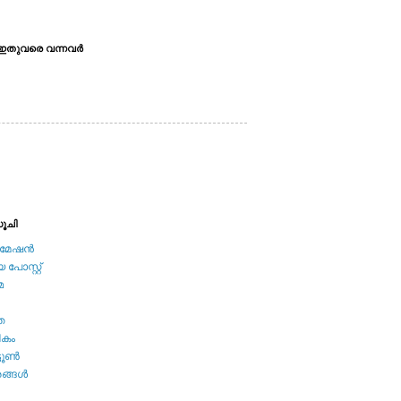
ഇതുവരെ വന്നവര്‍
ൂചി
േഷന്‍
പോസ്റ്റ്
മ
ത
ികം
ടൂണ്‍
ങ്ങള്‍