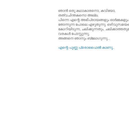
ഞാന്‍ ഒരു കഥാകാരനൊ, കവിയോ,
തത്വചിന്തകനൊ അല്ല.
പിന്നെ എന്റെ അഭിപ്രായങ്ങളും ഓര്‍മ്മകളും
തോന്നുന്ന പോലെ എഴുതുന്നു. ഒഴിവുസമയങ്
കോറിയിടുന്ന, ചലിക്കുന്നതും, ചലിക്കാത്തത
വരകള്‍ പോസ്റ്റുന്നു.
അങ്ങനെ ഞാനും ബ്ലോഗുന്നു...
എന്റെ പൂ‍ണ്ണ പ്രൊഫൈല്‍ കാണൂ..