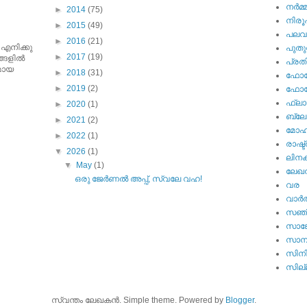
നര്‍മ്
►
2014
(75)
നിര
►
2015
(49)
പല
►
2016
(21)
 എനിക്കു
പുതു
►
2017
(19)
ങളില്‍
പ്ര
ുമായ
►
2018
(31)
ഫോട്
►
2019
(2)
ഫോട്ട
ഫ്ലാ
►
2020
(1)
ബ്ലോഗ
►
2021
(2)
മോഹന
►
2022
(1)
രാഷ്ട
▼
2026
(1)
ലിനക
▼
May
(1)
ലേഖ
ഒരു ജേർണൽ അപ്പ്, സ്വലേ വഹ!
വര
വാര്‍
സഞ്
സാങ്
സാമ്
സിന
സില്ല
സ്വന്തം ലേഖകന്‍. Simple theme. Powered by
Blogger
.