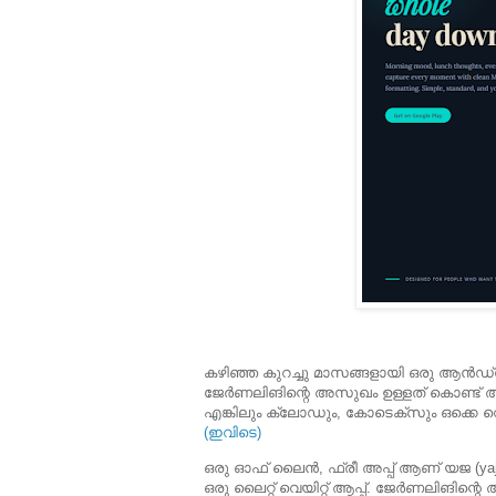
കഴിഞ്ഞ കുറച്ചു മാസങ്ങളായി ഒരു ആൻഡ്
ജേർണലിങിന്റെ അസുഖം ഉള്ളത് കൊണ്ട് അത
എങ്കിലും ക്ലോഡും, കോടെക്സും ഒക്കെ വെച്ചു
(ഇവിടെ)
ഒരു ഓഫ് ലൈൻ, ഫ്രീ അപ്പ് ആണ് യജ (yaja -
ഒരു ലൈറ്റ് വെയിറ്റ് ആപ്പ്. ജേർണലിങിന്