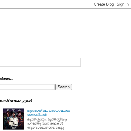
തിരയാം..
ജനപ്രിയ പോസ്റ്റുകള്‍
മുംബായിലെ അധോലോക
രാജ്ഞികള്‍
മുത്തശ്ശനും, മുത്തശ്ശിയും
പറഞ്ഞു തന്ന കഥകള്‍
ആവേശത്തോടെ കേട്ടു