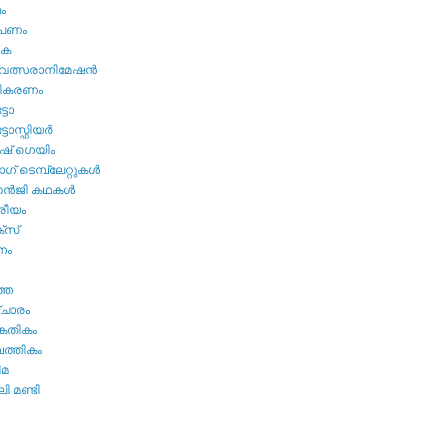
മം
ൂപണം
വക
വത്സരാനിമേഷന്‍
തികരണം
ടോ
ോസ്ഫിയര്‍
ഷ്‌ ഗെയിം
് ടെമ്പ്ലേറ്റുകള്‍
്‍ജി കഥകള്‍
്രീയം
്സ്
നം
ത്ത
ചാരം
കേതികം
പത്തികം
ിമ
ി മണ്ടി