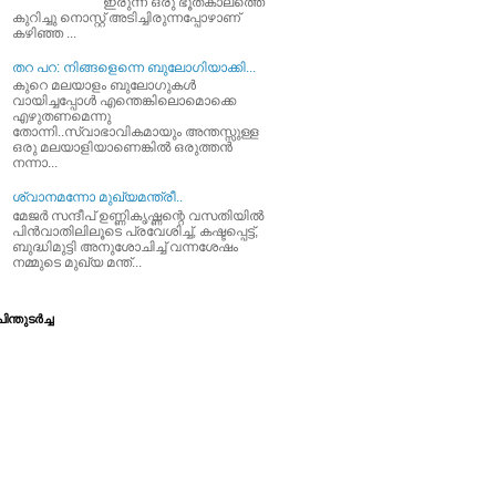
ഇരുന്ന ഒരു ഭൂതകാലത്തെ
കുറിച്ചു നൊസ്റ്റ് അടിച്ചിരുന്നപ്പോഴാണ്
കഴിഞ്ഞ ...
തറ പറ: നിങ്ങളെന്നെ ബുലോഗിയാക്കി...
കുറെ മലയാളം ബുലോഗുകള്‍
വായിച്ചപ്പോള്‍ എന്തെങ്കിലൊമൊക്കെ
എഴുതണമെന്നു
തോന്നി..സ്വാഭാവികമായും അന്തസ്സുള്ള
ഒരു മലയാളിയാണെങ്കില്‍ ഒരുത്തന്‍
നന്നാ...
ശ്വാനമന്നോ മുഖ്യമന്ത്രീ..
മേജര്‍ സന്ദീപ്‌ ഉണ്ണികൃഷ്ണന്റെ വസതിയില്‍
പിന്‍വാതിലിലൂടെ പ്രവേശിച്ച്‌, കഷ്ടപ്പെട്ട്‌,
ബുദ്ധിമുട്ടി അനുശോചിച്ച്‌ വന്നശേഷം
നമ്മുടെ മുഖ്യ മന്ത്...
ിന്തുടര്‍ച്ച