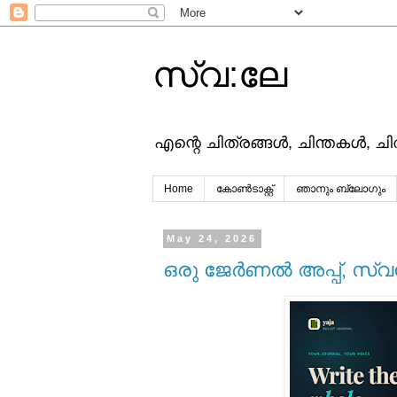
സ്വ:ലേ
എന്റെ ചിത്രങ്ങള്‍, ചിന്തകള്‍, ച
Home
കോൺടാക്റ്റ്
ഞാനും ബ്ലോഗും
May 24, 2026
ഒരു ജേർണൽ അപ്പ്, സ്