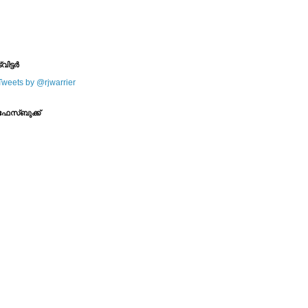
--------
--------
്വിട്ടര്‍
Tweets by @rjwarrier
ഫേസ്ബുക്ക്