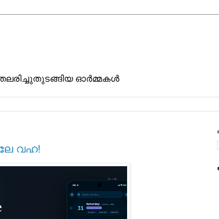
ിതലരിച്ചുതുടങ്ങിയ ഓര്‍മ്മകള്‍
വലേ വഹ!