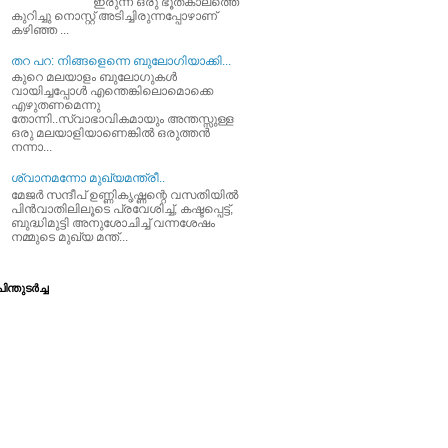
ഇരുന്ന ഒരു ഭൂതകാലത്തെ
കുറിച്ചു നൊസ്റ്റ് അടിച്ചിരുന്നപ്പോഴാണ്
കഴിഞ്ഞ ...
തറ പറ: നിങ്ങളെന്നെ ബുലോഗിയാക്കി...
കുറെ മലയാളം ബുലോഗുകള്‍
വായിച്ചപ്പോള്‍ എന്തെങ്കിലൊമൊക്കെ
എഴുതണമെന്നു
തോന്നി..സ്വാഭാവികമായും അന്തസ്സുള്ള
ഒരു മലയാളിയാണെങ്കില്‍ ഒരുത്തന്‍
നന്നാ...
ശ്വാനമന്നോ മുഖ്യമന്ത്രീ..
മേജര്‍ സന്ദീപ്‌ ഉണ്ണികൃഷ്ണന്റെ വസതിയില്‍
പിന്‍വാതിലിലൂടെ പ്രവേശിച്ച്‌, കഷ്ടപ്പെട്ട്‌,
ബുദ്ധിമുട്ടി അനുശോചിച്ച്‌ വന്നശേഷം
നമ്മുടെ മുഖ്യ മന്ത്...
ിന്തുടര്‍ച്ച