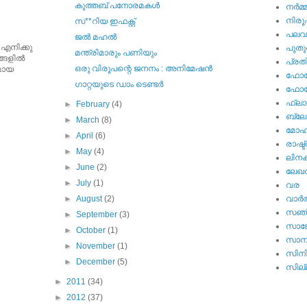
കുത്തബ് പനോരമകള്‍
നര്‍മ്
നിര
സ**റിയ ഇഫക്റ്റ്
പല
ജല്‍ മഹല്‍
 എനിക്കു
പുതു
മന്ത്രിമാരും പണിയും
ങളില്‍
പ്ര
ഒരു വിരൂപന്റെ ജനനം : അനിമേഷന്‍
ുമായ
ഫോട്
ഗാറ്റയുടെ ഡാം ടെണ്ടര്‍
ഫോട്ട
ഫ്ലാ
►
February
(4)
ബ്ലോഗ
►
March
(8)
മോഹന
►
April
(6)
രാഷ്ട
►
May
(4)
ലിനക
►
June
(2)
ലേഖ
►
July
(1)
വര
►
August
(2)
വാര്‍
സഞ്
►
September
(3)
സാങ്
►
October
(1)
സാമ്
►
November
(1)
സിന
►
December
(5)
സില്ല
►
2011
(34)
►
2012
(37)