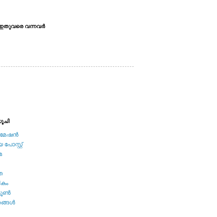
ഇതുവരെ വന്നവര്‍
ൂചി
േഷന്‍
പോസ്റ്റ്
മ
ത
ികം
ടൂണ്‍
ങ്ങള്‍