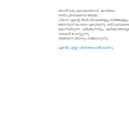
ഞാന്‍ ഒരു കഥാകാരനൊ, കവിയോ,
തത്വചിന്തകനൊ അല്ല.
പിന്നെ എന്റെ അഭിപ്രായങ്ങളും ഓര്‍മ്മകളും
തോന്നുന്ന പോലെ എഴുതുന്നു. ഒഴിവുസമയങ്
കോറിയിടുന്ന, ചലിക്കുന്നതും, ചലിക്കാത്തത
വരകള്‍ പോസ്റ്റുന്നു.
അങ്ങനെ ഞാനും ബ്ലോഗുന്നു...
എന്റെ പൂ‍ണ്ണ പ്രൊഫൈല്‍ കാണൂ..