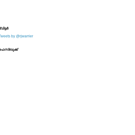
--------
--------
്വിട്ടര്‍
Tweets by @rjwarrier
ഫേസ്ബുക്ക്