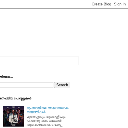
തിരയാം..
ജനപ്രിയ പോസ്റ്റുകള്‍
മുംബായിലെ അധോലോക
രാജ്ഞികള്‍
മുത്തശ്ശനും, മുത്തശ്ശിയും
പറഞ്ഞു തന്ന കഥകള്‍
ആവേശത്തോടെ കേട്ടു