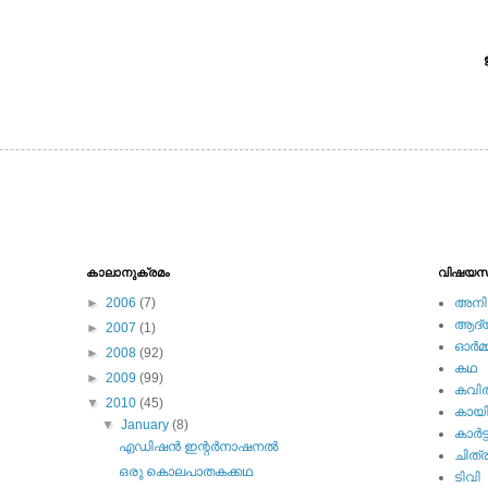
കാലാനുക്രമം
വിഷയസ
►
2006
(7)
അനിമ
ആദ്യ 
►
2007
(1)
ഓര്‍മ്
►
2008
(92)
കഥ
►
2009
(99)
കവി
▼
2010
(45)
കായ
▼
January
(8)
കാര്‍ട്
എഡിഷന്‍ ഇന്റര്‍നാഷനല്‍
ചിത്ര
ഒരു കൊലപാതകക്കഥ
ടിവി