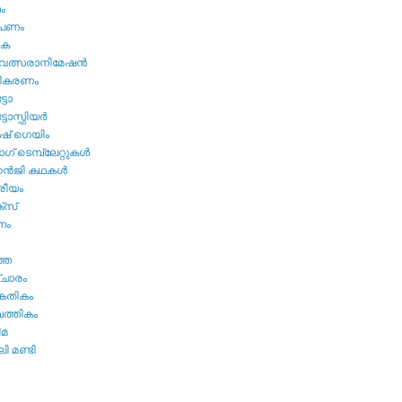
മം
ൂപണം
വക
വത്സരാനിമേഷന്‍
തികരണം
ടോ
ോസ്ഫിയര്‍
ഷ്‌ ഗെയിം
് ടെമ്പ്ലേറ്റുകള്‍
്‍ജി കഥകള്‍
്രീയം
്സ്
നം
ത്ത
ചാരം
കേതികം
പത്തികം
ിമ
ി മണ്ടി