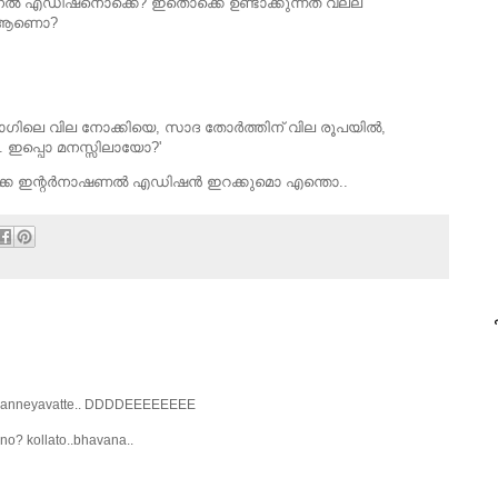
നാഷനല്‍ എഡിഷനൊക്കെ? ഇതൊക്കെ ഉണ്ടാക്കുന്നത്‌ വല്ല
കെ ആണൊ?
ാഗിലെ വില നോക്കിയെ, സാദ തോര്‍ത്തിന്‌ വില രൂപയില്‍,
. ഇപ്പൊ മനസ്സിലായോ?'
കെ ഇന്റര്‍നാഷണല്‍ എഡിഷന്‍ ഇറക്കുമൊ എന്തൊ..
പ
 thanneyavatte.. DDDDEEEEEEEE
no? kollato..bhavana..