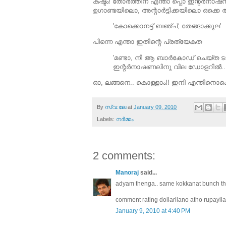
കഷ്ടം! തോര്‍ത്തിന്‌ എന്താ പ്പൊ ഇന്റര്‍
ഉഗാണ്ടയിലൊ, അന്റാര്‍ട്ടിക്കയിലൊ ഒക്
'കോക്കൊനട്ട്‌ ബഞ്ച്‌, തേങ്ങാക്കുല'
പിന്നെ എന്താ ഇതിന്റെ പ്രത്യേകത
'മണ്ടാ, നീ ആ ബാര്‍കോഡ്‌ ചെയ്ത ട
ഇന്റര്‍നാഷണലിനു വില ഡോളറില്‍..
ഓ, ലങ്ങനെ.. കൊള്ളാം!! ഇനി എന്തിനൊക്
By
സ്വ:ലേ
at
January 09, 2010
Labels:
നര്‍മ്മം
2 comments:
Manoraj
said...
adyam thenga.. same kokkanat bunch
comment rating dollarilano atho rupayila
January 9, 2010 at 4:40 PM