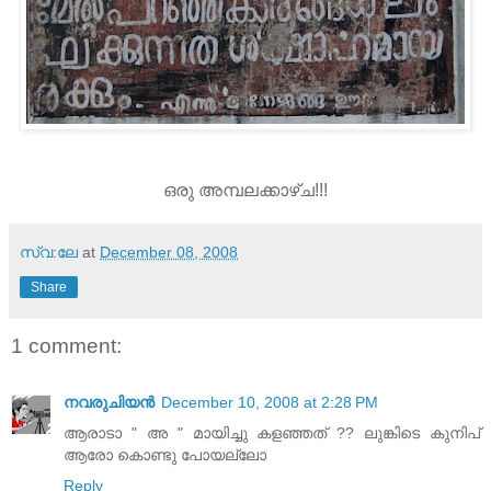
ഒരു അമ്പലക്കാഴ്ച!!!
സ്വ:ലേ
at
December 08, 2008
Share
1 comment:
നവരുചിയന്‍
December 10, 2008 at 2:28 PM
ആരാടാ " അ " മായിച്ചു കളഞ്ഞത് ?? ലുങ്കിടെ കുനിപ്
ആരോ കൊണ്ടു പോയല്ലോ
Reply