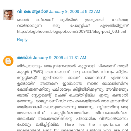
വി. കെ ആദര്‍ശ്
January 9, 2009 at 8:22 AM
ഞാന്‍ ബ്ലോഗ്‌ ഭൂമിയില്‍ ഇതുമായി ചേര്‍ത്തു
വയ്ക്കാവുന്ന ഒരു പോസ്റ്റിംഗ് എഴുതിയിട്ടുണ്ട്
http://blogbhoomi.blogspot.com/2009/01/blog-post_08.html
Reply
അങ്കിള്‍
January 9, 2009 at 11:31 AM
തീര്‍ച്ചയായും രാജുവിനേക്കാല്‍ കുറ്റവാളി പ്രൈസ് വാട്ടര്‍
കൂപ്പര്‍ (PWC) തന്നെയാണ്. ഒരു ബാങ്കില്‍ നിന്നും കിട്ടിയ
സ്റ്റേറ്റ്മെന്റ് ഇല്ലാതെ ബാങ്ക് ബാലന്‍സ് എങ്ങനെ
ഉണ്ടായി? അങ്ങനെ ഇല്ലാത്ത ബാങ്ക് ബാലന്‍സിനു
കോടിക്കണക്കിനു പലിശയും കിട്ടിയിരിക്കുന്നു. അവിടെയും
ബാങ്ക് സ്റ്റേറ്റ്മെന്റ് ചെക്ക് ചെയ്തിട്ടില്ല. ഇതു കണ്ടാല്‍
തോന്നും, രാജുവാണ് സ്വന്തം കൈയ്യാല്‍ അക്കൌണ്ട്സ്
തയ്യാറാക്കി കൊടുത്തതെന്നു തോന്നും. സ്ത്യത്തിനു ഒരു
അക്കൌണ്ട്സ് വകുപ്പില്ലേ.അവിടെ ജീവനക്കാരില്ലേ.
അവര്‍ക്ക് അക്കൌണ്ടിങിന്റെ പ്രാധമിക വിദ്യാഭ്യാസം
പോലും ലഭിച്ചിട്ടില്ലേ. Here lies the importance of
independent audit by independent auditors who are not