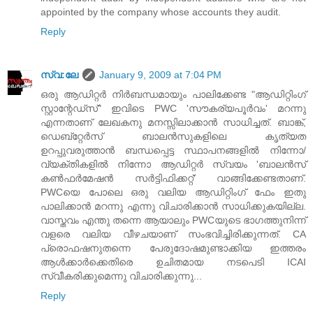
appointed by the company whose accounts they audit.
Reply
സ്വ:ലേ
January 9, 2009 at 7:04 PM
ഒരു ആഡിറ്റര്‍ നിര്‍ബന്ധമായും പാലിക്കേണ്ട "ആഡിറ്റിംഗ്‌
സ്റ്റാന്റേഡ്സ്‌" ഇവിടെ PWC 'സൗകര്യപൂര്‍വം' മറന്നു
എന്നതാണ്‌ ലേഖകനു മനസ്സിലാക്കാന്‍ സാധിച്ചത്‌. ബാങ്ക്‌,
ഡെബ്റ്റേര്‍സ്‌ ബാലന്‍സുകളിലെ കൃത്യത
ഉറപ്പുവരുത്താന്‍ ബന്ധപ്പെട്ട സ്ഥാപനങ്ങളില്‍ നിന്നോ/
വ്യക്തികളില്‍ നിന്നോ ആഡിറ്റര്‍ സ്വയം 'ബാലന്‍സ്‌
കണ്‍ഫര്‍മേഷന്‍ സര്‍ട്ടിഫിക്കറ്റ്‌' വാങ്ങിക്കേണ്ടതാണ്‌.
PWCയെ പോലെ ഒരു വലിയ ആഡിറ്റിംഗ്‌ ഫേം ഇതു
പാലിക്കാന്‍ മറന്നു എന്നു വിചാരിക്കാന്‍ സാധിക്കുകയില്ല.
വാസ്തവം എന്തു തന്നെ ആയാലും PWCയുടെ ഭാഗത്തുനിന്ന്
വളരെ വലിയ വീഴചയാണ്‌ സംഭവിച്ചിരിക്കുന്നത്‌. CA
പ്രൊഫഷനുതന്നെ പേരുദോഷമുണ്ടാക്കിയ ഇത്തരം
ആള്‍ക്കാര്‍ക്കെതിരെ ഉചിതമായ നടപെടി ICAI
സ്വീകരിക്കുമെന്നു വിചാരിക്കുന്നു...
Reply