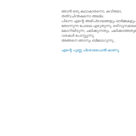
ഞാന്‍ ഒരു കഥാകാരനൊ, കവിയോ,
തത്വചിന്തകനൊ അല്ല.
പിന്നെ എന്റെ അഭിപ്രായങ്ങളും ഓര്‍മ്മകളും
തോന്നുന്ന പോലെ എഴുതുന്നു. ഒഴിവുസമയങ്
കോറിയിടുന്ന, ചലിക്കുന്നതും, ചലിക്കാത്തത
വരകള്‍ പോസ്റ്റുന്നു.
അങ്ങനെ ഞാനും ബ്ലോഗുന്നു...
എന്റെ പൂ‍ണ്ണ പ്രൊഫൈല്‍ കാണൂ..