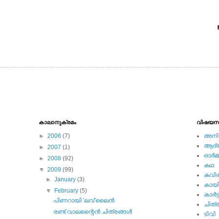
കാലാനുക്രമം
വിഷയസ
►
2006
(7)
അനിമ
ആദ്യ 
►
2007
(1)
ഓര്‍മ്
►
2008
(92)
കഥ
▼
2009
(99)
കവി
►
January
(3)
കായ
▼
February
(5)
കാര്‍ട്
പിണറായി 'ലവ്‌'ലൈന്‍
ചിത്ര
രണ്ട്‌ വാലന്റൈന്‍ ചിത്രങ്ങള്‍
ടിവി