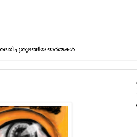
ിതലരിച്ചുതുടങ്ങിയ ഓര്‍മ്മകള്‍