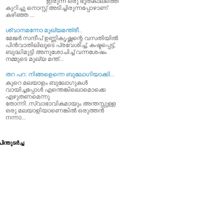
ഇരുന്ന ഒരു ഭൂതകാലത്തെ
കുറിച്ചു നൊസ്റ്റ് അടിച്ചിരുന്നപ്പോഴാണ്
കഴിഞ്ഞ ...
ശ്വാനമന്നോ മുഖ്യമന്ത്രീ..
മേജര്‍ സന്ദീപ്‌ ഉണ്ണികൃഷ്ണന്റെ വസതിയില്‍
പിന്‍വാതിലിലൂടെ പ്രവേശിച്ച്‌, കഷ്ടപ്പെട്ട്‌,
ബുദ്ധിമുട്ടി അനുശോചിച്ച്‌ വന്നശേഷം
നമ്മുടെ മുഖ്യ മന്ത്...
തറ പറ: നിങ്ങളെന്നെ ബുലോഗിയാക്കി...
കുറെ മലയാളം ബുലോഗുകള്‍
വായിച്ചപ്പോള്‍ എന്തെങ്കിലൊമൊക്കെ
എഴുതണമെന്നു
തോന്നി..സ്വാഭാവികമായും അന്തസ്സുള്ള
ഒരു മലയാളിയാണെങ്കില്‍ ഒരുത്തന്‍
നന്നാ...
ിന്തുടര്‍ച്ച