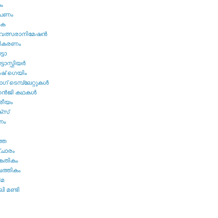
മം
ൂപണം
വക
വത്സരാനിമേഷന്‍
തികരണം
ടോ
ോസ്ഫിയര്‍
ഷ്‌ ഗെയിം
് ടെമ്പ്ലേറ്റുകള്‍
്‍ജി കഥകള്‍
്രീയം
്സ്
നം
ത്ത
ചാരം
കേതികം
പത്തികം
ിമ
ി മണ്ടി