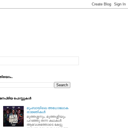
തിരയാം..
ജനപ്രിയ പോസ്റ്റുകള്‍
മുംബായിലെ അധോലോക
രാജ്ഞികള്‍
മുത്തശ്ശനും, മുത്തശ്ശിയും
പറഞ്ഞു തന്ന കഥകള്‍
ആവേശത്തോടെ കേട്ടു