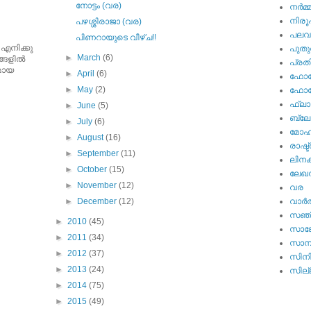
നോട്ടം (വര)
നര്‍മ്
നിര
പഴശ്ശിരാജാ (വര)
പല
പിണറായുടെ വീഴ്ച!!
 എനിക്കു
പുതു
►
March
(6)
ങളില്‍
പ്ര
ുമായ
►
April
(6)
ഫോട്
►
May
(2)
ഫോട്ട
ഫ്ലാ
►
June
(5)
ബ്ലോഗ
►
July
(6)
മോഹന
►
August
(16)
രാഷ്ട
►
September
(11)
ലിനക
►
October
(15)
ലേഖ
►
November
(12)
വര
►
December
(12)
വാര്‍
സഞ്
►
2010
(45)
സാങ്
►
2011
(34)
സാമ്
►
2012
(37)
സിന
►
2013
(24)
സില്ല
►
2014
(75)
►
2015
(49)