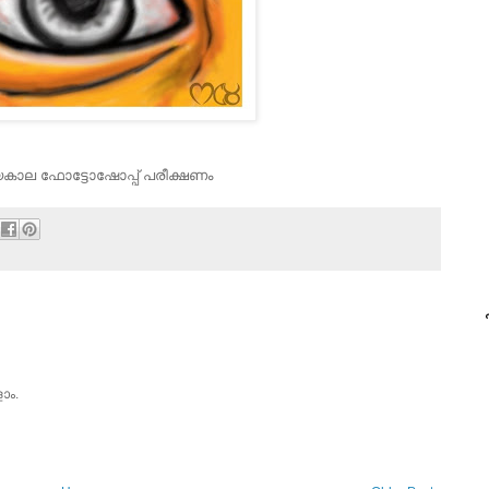
കാല ഫോട്ടോഷോപ്പ്‌ പരീക്ഷണം
പ
ാം.