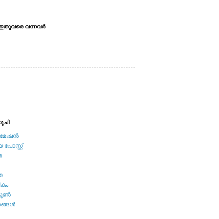
ഇതുവരെ വന്നവര്‍
ൂചി
േഷന്‍
പോസ്റ്റ്
മ
ത
ികം
ടൂണ്‍
ങ്ങള്‍