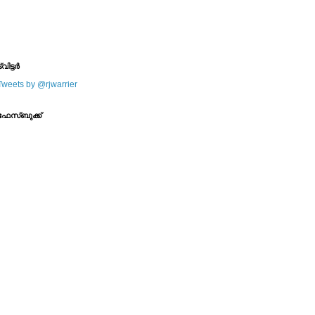
--------
--------
്വിട്ടര്‍
Tweets by @rjwarrier
ഫേസ്ബുക്ക്