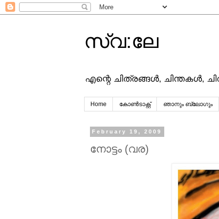
സ്വ:ലേ
എന്റെ ചിത്രങ്ങള്‍, ചിന്തകള്‍, ച
Home
കോൺടാക്റ്റ്
ഞാനും ബ്ലോഗും
February 19, 2009
നോട്ടം (വര)