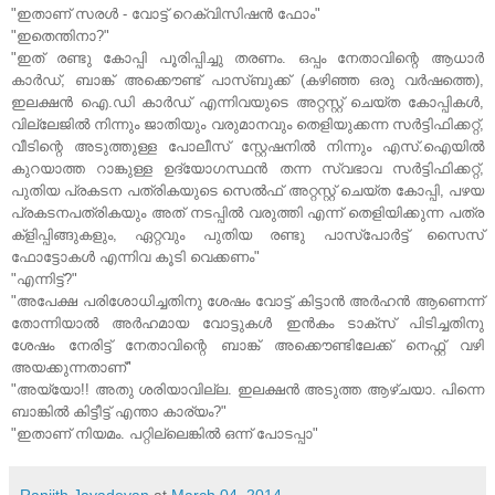
"ഇതാണ് സരള്‍ - വോട്ട് റെക്വിസിഷന്‍ ഫോം"
"ഇതെന്തിനാ?"
"ഇത് രണ്ടു കോപ്പി പൂരിപ്പിച്ചു തരണം. ഒപ്പം നേതാവിന്റെ ആധാര്‍
കാര്‍ഡ്, ബാങ്ക് അക്കൌണ്ട് പാസ്ബുക്ക്‌ (കഴിഞ്ഞ ഒരു വര്‍ഷത്തെ),
ഇലക്ഷന്‍ ഐ.ഡി കാര്‍ഡ് എന്നിവയുടെ അറ്റസ്റ്റ് ചെയ്ത കോപ്പികള്‍,
വില്ലേജില്‍ നിന്നും ജാതിയും വരുമാനവും തെളിയുക്കന്ന സര്‍ട്ടിഫിക്കറ്റ്,
വീടിന്റെ അടുത്തുള്ള പോലീസ് സ്റ്റേഷനില്‍ നിന്നും എസ്.ഐയില്‍
കുറയാത്ത റാങ്കുള്ള ഉദ്യോഗസ്ഥന്‍ തന്ന സ്വഭാവ സര്‍ട്ടിഫിക്കറ്റ്,
പുതിയ പ്രകടന പത്രികയുടെ സെല്‍ഫ് അറ്റസ്റ്റ് ചെയ്ത കോപ്പി, പഴയ
പ്രകടനപത്രികയും അത് നടപ്പില്‍ വരുത്തി എന്ന് തെളിയിക്കുന്ന പത്ര
ക്ളിപ്പിങ്ങുകളും, ഏറ്റവും പുതിയ രണ്ടു പാസ്പോര്‍ട്ട്‌ സൈസ്
ഫോട്ടോകള്‍ എന്നിവ കൂടി വെക്കണം"
"എന്നിട്ട്?"
"അപേക്ഷ പരിശോധിച്ചതിനു ശേഷം വോട്ട് കിട്ടാന്‍ അര്‍ഹന്‍ ആണെന്ന്
തോന്നിയാല്‍ അര്‍ഹമായ വോട്ടുകള്‍ ഇന്‍കം ടാക്സ് പിടിച്ചതിനു
ശേഷം നേരിട്ട് നേതാവിന്റെ ബാങ്ക് അക്കൌണ്ടിലേക്ക് നെഫ്റ്റ് വഴി
അയക്കുന്നതാണ്"
"അയ്യോ!! അതു ശരിയാവില്ല. ഇലക്ഷന്‍ അടുത്ത ആഴ്ചയാ. പിന്നെ
ബാങ്കില്‍ കിട്ടീട്ട് എന്താ കാര്യം?"
"ഇതാണ് നിയമം. പറ്റില്ലെങ്കില്‍ ഒന്ന് പോടപ്പാ"
Ranjith Jayadevan
at
March 04, 2014