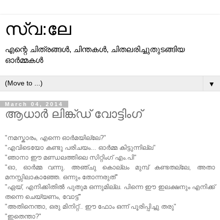
സ്വ:ലേ
എന്റെ ചിത്രങ്ങള്‍, ചിന്തകള്‍, ചിതലരിച്ചുതുടങ്ങിയ
ഓര്‍മ്മകള്‍
▼
March 04, 2014
ആധാര്‍ ലിങ്ക്ഡ് വോട്ടിംഗ്
"നമസ്കാരം, എന്നെ ഓര്‍മയില്ലേ?"
"എവിടെയോ കണ്ടു പരിചയം... ഓര്‍മ്മ കിട്ടുന്നില്ല"
"ഞാനാ ഈ മണ്ഡലത്തിലെ സിറ്റിംഗ് എം.പി"
"ഓ, ഓര്‍മ്മ വന്നു. അഞ്ചു കൊല്ലം മുമ്പ് കണ്ടതല്ലേ, അതാ
മനസ്സിലാകാഞ്ഞേ. ഒന്നും തോന്നരുത്"
"ഏയ്, എനിക്കിതില്‍ പുതുമ ഒന്നുമില്ല. പിന്നെ ഈ ഇലക്ഷനും എനിക്ക്
തന്നെ ചെയ്യണം, വോട്ട്"
"അതിനെന്താ, ഒരു മിനിറ്റ്.. ഈ ഫോം ഒന്ന് പൂരിപ്പിച്ചു തരു"
"ഇതെന്താ?"