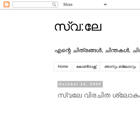
സ്വ:ലേ
എന്റെ ചിത്രങ്ങള്‍, ചിന്തകള്‍, ച
Home
കോൺടാക്റ്റ്
ഞാനും ബ്ലോഗും
October 24, 2009
സ്വലേ വിരചിത ശ്ലോക