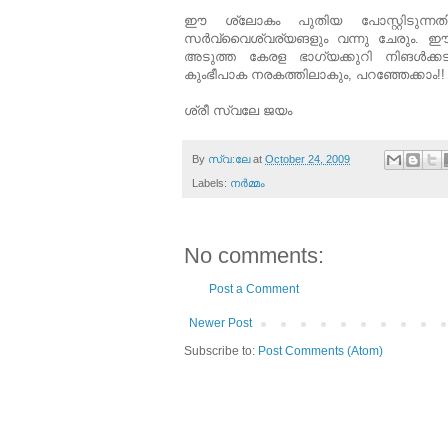
ഈ ശ്ലോകം പുതിയ പോസ്റ്റിടുന്നതിനു
സര്‍വ്വൈശ്വര്യങളും വന്നു ചേരും. ഈ പോസ്
അടുത്ത കേരള ഭാഗ്യക്കുറി നിങള്‍ക്കട
കുംഭീപാക നരകത്തിലാകും, പറഞ്ഞേക്കാം!!
ശ്രീ സ്വലേ ജയം
By
സ്വ:ലേ
at
October 24, 2009
Labels:
നര്‍മ്മം
No comments:
Post a Comment
Newer Post
Subscribe to:
Post Comments (Atom)