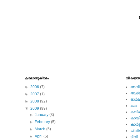
കാലാനുക്രമം
വിഷയസ
►
2006
(7)
അനിമ
ആദ്യ 
►
2007
(1)
ഓര്‍മ്
►
2008
(92)
കഥ
▼
2009
(99)
കവി
►
January
(3)
കായ
►
February
(5)
കാര്‍ട്
►
March
(6)
ചിത്ര
►
April
(6)
ടിവി