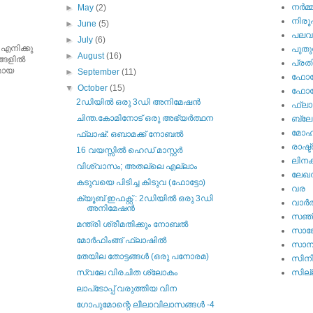
നര്‍മ്
►
May
(2)
നിര
►
June
(5)
പല
►
July
(6)
 എനിക്കു
പുതു
►
August
(16)
ങളില്‍
പ്ര
ുമായ
►
September
(11)
ഫോട്
▼
October
(15)
ഫോട്ട
2ഡിയില്‍ ഒരു 3ഡി അനിമേഷന്‍
ഫ്ലാ
ചിന്ത.കോമിനോട്‌ ഒരു അഭ്യര്‍ത്ഥന
ബ്ലോഗ
മോഹന
ഫ്ലാഷ്: ഒബാമക്ക് നോബല്‍
രാഷ്ട
16 വയസ്സില്‍ ഹെഡ് മാസ്റ്റര്‍
ലിനക
വിശ്വാസം; അതല്ലെ എല്ലാം
ലേഖ
കടുവയെ പിടിച്ച കിടുവ (ഫോട്ടോ)
വര
ക്യൂബ് ഇഫക്റ്റ് : 2ഡിയില്‍ ഒരു 3ഡി
വാര്‍
അനിമേഷന്‍
സഞ്
മന്ത്രി ശ്രീമതിക്കും നോബല്‍
സാങ്
മോര്‍ഫിംങ്ങ് ഫ്ലാഷില്‍
സാമ്
തേയില തോട്ടങ്ങള്‍ (ഒരു പനോരമ)
സിന
സ്വലേ വിരചിത ശ്ലോകം
സില്ല
ലാപ്‌ടോപ്പ് വരുത്തിയ വിന
ഗോപുമോന്റെ ലീലാവിലാസങ്ങള്‍ -4