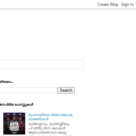
തിരയാം..
ജനപ്രിയ പോസ്റ്റുകള്‍
മുംബായിലെ അധോലോക
രാജ്ഞികള്‍
മുത്തശ്ശനും, മുത്തശ്ശിയും
പറഞ്ഞു തന്ന കഥകള്‍
ആവേശത്തോടെ കേട്ടു