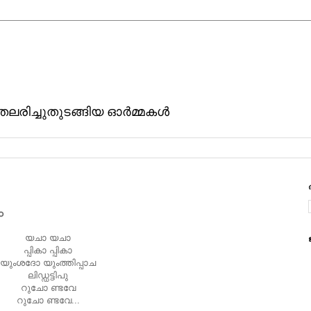
ിതലരിച്ചുതുടങ്ങിയ ഓര്‍മ്മകള്‍
ം
യചാ യചാ
പ്പികാ പ്പികാ
യുംശദോ യുംത്തിപ്പാച
ലിഡ്ഡട്ടിപു
റുചോ ണ്ടവേ
റുചോ ണ്ടവേ...