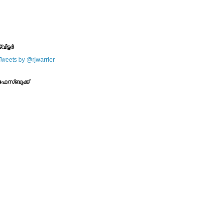
--------
--------
്വിട്ടര്‍
Tweets by @rjwarrier
ഫേസ്ബുക്ക്