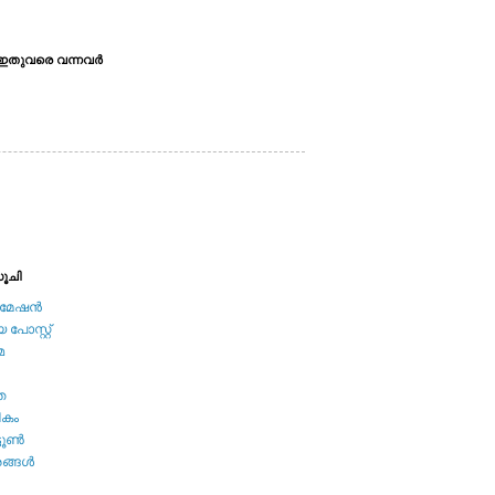
ഇതുവരെ വന്നവര്‍
ൂചി
േഷന്‍
പോസ്റ്റ്
മ
ത
ികം
ടൂണ്‍
ങ്ങള്‍