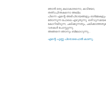
ഞാന്‍ ഒരു കഥാകാരനൊ, കവിയോ,
തത്വചിന്തകനൊ അല്ല.
പിന്നെ എന്റെ അഭിപ്രായങ്ങളും ഓര്‍മ്മകളും
തോന്നുന്ന പോലെ എഴുതുന്നു. ഒഴിവുസമയങ്
കോറിയിടുന്ന, ചലിക്കുന്നതും, ചലിക്കാത്തത
വരകള്‍ പോസ്റ്റുന്നു.
അങ്ങനെ ഞാനും ബ്ലോഗുന്നു...
എന്റെ പൂ‍ണ്ണ പ്രൊഫൈല്‍ കാണൂ..