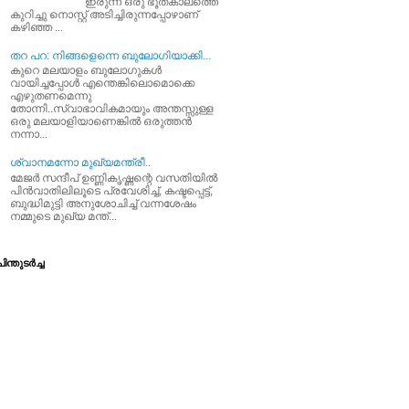
ഇരുന്ന ഒരു ഭൂതകാലത്തെ
കുറിച്ചു നൊസ്റ്റ് അടിച്ചിരുന്നപ്പോഴാണ്
കഴിഞ്ഞ ...
തറ പറ: നിങ്ങളെന്നെ ബുലോഗിയാക്കി...
കുറെ മലയാളം ബുലോഗുകള്‍
വായിച്ചപ്പോള്‍ എന്തെങ്കിലൊമൊക്കെ
എഴുതണമെന്നു
തോന്നി..സ്വാഭാവികമായും അന്തസ്സുള്ള
ഒരു മലയാളിയാണെങ്കില്‍ ഒരുത്തന്‍
നന്നാ...
ശ്വാനമന്നോ മുഖ്യമന്ത്രീ..
മേജര്‍ സന്ദീപ്‌ ഉണ്ണികൃഷ്ണന്റെ വസതിയില്‍
പിന്‍വാതിലിലൂടെ പ്രവേശിച്ച്‌, കഷ്ടപ്പെട്ട്‌,
ബുദ്ധിമുട്ടി അനുശോചിച്ച്‌ വന്നശേഷം
നമ്മുടെ മുഖ്യ മന്ത്...
ിന്തുടര്‍ച്ച