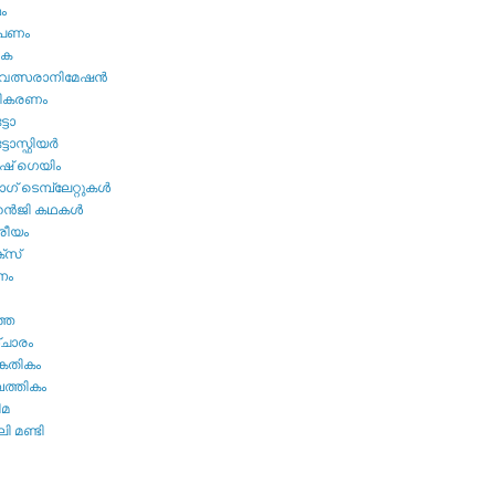
മം
ൂപണം
വക
വത്സരാനിമേഷന്‍
തികരണം
ടോ
ോസ്ഫിയര്‍
ഷ്‌ ഗെയിം
് ടെമ്പ്ലേറ്റുകള്‍
്‍ജി കഥകള്‍
്രീയം
്സ്
നം
ത്ത
ചാരം
കേതികം
പത്തികം
ിമ
ി മണ്ടി