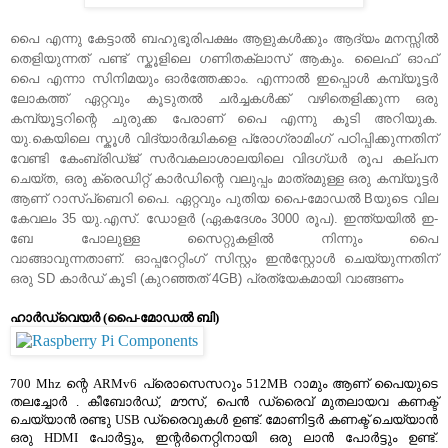
പൈ എന്നു കേട്ടാല്‍ ബഹുഭൂരിപക്ഷം ആളുകള്‍ക്കും ആദ്യം മനസ്സില്‍
തെളിയുന്നത് പണ്ട് സ്കൂളിലെ ഗണിതക്ലാസ് ആകും. ലൈഫ്‌ ഓഫ്
പൈ എന്നാ സിനിമയും ഓര്‍ത്തേക്കാം. എന്നാല്‍ ഇപ്പൊള്‍ കമ്പ്യൂട്ടര്‍
ലോകത്ത്‌ ഏറ്റവും കൂടുതല്‍ ചര്‍ച്ചകള്‍ക്ക് വഴിതെളിക്കുന്ന ഒരു
കമ്പ്യൂട്ടറിന്റെ ചുരുക്ക പേരാണ് പൈ എന്നു കൂടി അറിയുക.
യു.കെയിലെ സ്കൂള്‍ വിദ്യാര്‍ദ്ധികളെ പ്രോഗ്രാമിംഗ് പഠിപ്പിക്കുന്നതിന്
വേണ്ടി കേംബ്രിഡ്ജ് സര്‍വകലാശാലയിലെ വിദഗ്ധര്‍ രൂപ കല്പന
ചെയ്ത, ഒരു ക്രെഡിറ്റ്‌ കാര്‍ഡിന്റെ വലുപ്പം മാത്രമുള്ള ഒരു കമ്പ്യൂട്ടര്‍
ആണ് റാസ്പ്ബെറി പൈ. ഏറ്റവും പുതിയ പൈ-മോഡല്‍ Bയുടെ വില
കേവലം 35 യു.എസ്. ഡോളര്‍ (ഏകദേശം 3000 രൂപ). ഇന്ത്യയില്‍ ഇ-
ബേ പോലുള്ള സൈറ്റുകളില്‍ നിന്നും പൈ
വാങ്ങാവുന്നതാണ്. ഓപ്പറേറ്റിംഗ് സിസ്റ്റം ഇന്‍സ്റ്റോള്‍ ചെയ്യുന്നതിന്
ഒരു SD കാര്‍ഡ് കൂടി (കുറഞ്ഞത് 4GB) പ്രത്യേകമായി വാങ്ങണം
ഹാര്‍ഡ്‌വെയര്‍ (പൈ-മോഡല്‍ ബി)
700 Mhz ന്റെ ARMv6 പ്രൊസെസറും 512MB റാമും ആണ് പൈയുടെ
തലച്ചോര്‍ . കീബോര്‍ഡ്‌, മൗസ്, പെന്‍ ഡ്രൈവ് മുതലായവ കണക്ട്
ചെയ്യാന്‍ രണ്ടു USB ഡ്രൈവുകള്‍ ഉണ്ട്. മോണിട്ടര്‍ കണക്ട് ചെയ്യാന്‍
ഒരു HDMI പോര്‍ട്ടും, ഇന്റര്‍നെറ്റിനായി ഒരു ലാന്‍ പോര്‍ട്ടും ഉണ്ട്.