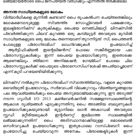
ലഭ്യമായതോടെ പൈ ജനപ്രിയത വര്‍ധിക്കും എന്നതില്‍ തര്‍ക്കമില്ല.
അനന്ത സാധ്യതകളുടെ ലോകം
വിദ്യാര്‍ഥികളെ മുന്നില്‍ കണ്ടാണ് പൈ രൂപകല്‍പന ചെയ്തതെങ്കിലും
ലോകമെമ്പാടുമുള്ള സ്വതന്ത്ര സോഫ്റ്റ്‌വെയര്‍ പക്ഷക്കാരും
ഇലക്ട്രോനിക്സ്‌ കുതുകികളും പൈയേ നെഞ്ചിലേറ്റി. ലിനക്സില്‍
പ്രവര്‍ത്തിക്കുന്ന ചിലവ് കുറഞ്ഞ ഒരു കമ്പ്യൂട്ടര്‍ അവരുടെ മുമ്പില്‍
സാധ്യതകളുടെ ഒരു ലോകം തന്നെയാണ് തുറന്നിട്ടത്. സി, പൈത്തണ്‍
പോലുള്ള പ്രോഗ്രാമിംഗ് ലാംഗ്വേജുകള്‍ ഉപയോഗിച്ച്
ആര്‍ട്ടിഫിഷ്യല്‍ ഇന്റെലിജന്‍സ്‌ പോലെ സങ്കീര്‍ണ്ണമായ പല
പ്രോസസ്സുകള്‍ക്കും ഇന്ന് പൈയെ ഉപയോഗിക്കുന്നു. ഇതൊക്കെ
ആണെങ്കിലും ത്രിമാന അനിമേഷന്‍, ഗേയ്മിംഗ് പോലെ ചില
പ്രോസസ്സുകള്‍ക്ക് പൈയുടെ പ്രോസെസിംഗ് ശേഷി അപര്യാപ്തമാണ്
എന്ന് കൂടി പറയേണ്ടിയിരിക്കുന്നു.
ലിനക്സ് നല്‍കുന്ന പ്രോഗ്രാമിംഗ് സ്വാതന്ത്ര്യവും, വളരെ കുറഞ്ഞ
വൈദ്യുതി ഉപഭോഗവും, സര്‍വോപരി വിലക്കുറവും വ്യത്യസ്തങ്ങളായ
പല ആവശ്യങ്ങള്‍ക്കും പൈയേ അനുയോജ്യമാക്കുന്നു. ഈ അടുത്ത്
നടന്ന ഗൂഗിള്‍ I/O 2013 കണ്‍വെന്‍ഷനില്‍ സമ്മേളനസ്ഥലത്തിന്റെ
ആകാശ ദൃശ്യങ്ങള്‍ എടുക്കുന്നതിനു പൈ അടങ്ങിയ ബലൂണുകള്‍
ഉപയോഗിക്കുകയുണ്ടായി. ഭൂട്ടാനിലെ ഖാന്‍ അകാഡമി അവരുടെ
സ്റ്റഡി മറ്റീരിയലുകള്‍ ഇന്റര്‍നെറ്റ്‌ ഇല്ലാത്ത സ്ഥലങ്ങളില്‍
ലഭ്യമാക്കുന്നതിന് പൈ അടിസ്ഥാനമാക്കിയുള്ള മൊബൈല്‍
സെര്‍വറുകള്‍ ഉപയോഗിക്കുന്നു. ഇതുപോലെ റാസ്പ്ബെറി പൈ
ഉപയോഗിച്ചു ചെയ്യാവുന്ന അനേകം പ്രോജെക്ട്ടുകള്‍ ഇന്ന്