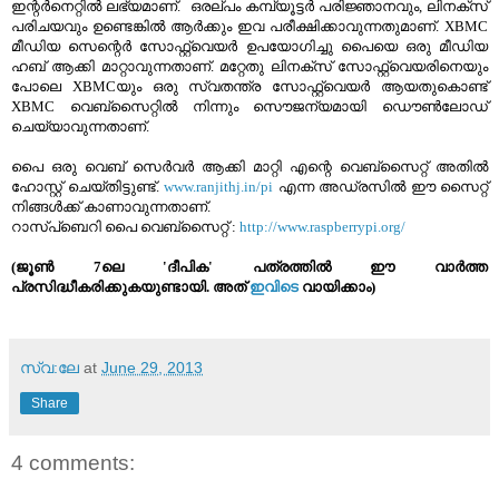
ഇന്റര്‍നെറ്റില്‍ ലഭ്യമാണ്. ഒരല്പം കമ്പ്യൂട്ടര്‍ പരിജ്ഞാനവും, ലിനക്സ്
പരിചയവും ഉണ്ടെങ്കില്‍ ആര്‍ക്കും ഇവ പരീക്ഷിക്കാവുന്നതുമാണ്. XBMC
മീഡിയ സെന്റെര്‍ സോഫ്റ്റ്‌വെയര്‍ ഉപയോഗിച്ചു പൈയെ ഒരു മീഡിയ
ഹബ് ആക്കി മാറ്റാവുന്നതാണ്. മറ്റേതു ലിനക്സ് സോഫ്റ്റ്‌വെയരിനെയും
പോലെ XBMCയും ഒരു സ്വതന്ത്ര സോഫ്റ്റ്‌വെയര്‍ ആയതുകൊണ്ട്
XBMC വെബ്സൈറ്റില്‍ നിന്നും സൌജന്യമായി ഡൌണ്‍ലോഡ്
ചെയ്യാവുന്നതാണ്.
പൈ ഒരു വെബ്‌ സെര്‍വര്‍ ആക്കി മാറ്റി എന്റെ വെബ്സൈറ്റ് അതില്‍
ഹോസ്റ്റ് ചെയ്തിട്ടുണ്ട്.
www.ranjithj.in/pi
എന്ന അഡ്രസില്‍ ഈ സൈറ്റ്
നിങ്ങള്‍ക്ക്‌ കാണാവുന്നതാണ്.
റാസ്പ്ബെറി പൈ വെബ്സൈറ്റ് :
http://www.raspberrypi.org/
(ജൂണ്‍ 7ലെ 'ദീപിക' പത്രത്തില്‍ ഈ വാര്‍ത്ത
പ്രസിദ്ധീകരിക്കുകയുണ്ടായി. അത്
ഇവിടെ
വായിക്കാം)
സ്വ:ലേ
at
June 29, 2013
Share
4 comments: