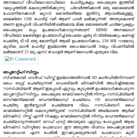
അനലോഗ് വീഡിയോ-ഓഡിയോ പോര്‍ട്ടുകളും പൈയുടെ ഇത്തിരി
വലുപ്പത്തില്‍ കൊടുത്തിരിക്കുന്നു. പ്രവര്‍ത്തിക്കാന്‍ ഒരു മൊബൈല്‍
ഫോണിനേക്കാള്‍ കുറവ് വൈദ്യതിയേ ഇതിനു ആവശ്യമുള്ളൂ.
മൈക്രോ USB പോര്‍ട്ട്‌ വഴി ആണ് പവര്‍ ലഭിക്കുന്നത്. അതുകൊണ്ട്
തന്നെ ഇപ്പോള്‍ വിപണിയില്‍ ലഭ്യമായ മിക്ക മൊബൈല്‍ ചാര്‍ജറുകളും
പൈയുടെ ഒപ്പം ഉപയോഗിക്കാവുന്നതാണ്. HDMI/ അനലോഗ്
വീഡിയോ കേബിളോ ഉപയോഗിച്ച് പൈയെ ഏതു ടി.വിയിലെക്കും കണക്ട്
ചെയ്തു ടി.വി ഒരു മോണിട്ടര്‍ ആയി ഉപയോഗിക്കാം. 256 MB റാമോടു
കൂടിയ, ലാന്‍ പോര്‍ട്ട്‌ ഇല്ലാത്ത പൈ-മോഡല്‍ Aയും വിപണിയില്‍
ലഭ്യമാണ്. 25 യു.എസ്. ഡോളര്‍ ആണ് മോഡല്‍ എയുടെ വില.
ഓപ്പറേറ്റിംഗ് സിസ്റ്റം
സ്വന്തമായി ഹാര്‍ഡ്‌ ഡിസ്ക് ഇല്ലാത്തതിനാല്‍ SD കാര്‍ഡില്‍നിന്നാണ്
പൈ ബൂട്ട് ചെയ്യുന്നത്. ഡെബിയന്‍ ലിനക്സില്‍ അധിഷ്ഠിതമായ
'റാസ്പ്ബിയന്‍' ആണ് ഇപ്പോള്‍ ഏറ്റവും കൂടുതല്‍ ഉപയോഗിക്കപെടുന്ന
ഓപ്പറേറ്റിംഗ് സിസ്റ്റം. പൈയുടെ വെബ്‌ സൈറ്റില്‍ നിന്നും റാസ്പ്ബിയന്‍
സൌജന്യമായി ഡൌണ്‍ലോഡ് ചെയ്യാം. OS ഡൌണ്‍ലോഡ്
ചെയ്തു ഇന്‍സ്റ്റോള്‍ ചെയ്യേണ്ട വിധം റാസ്‌പ്ബെറി പൈ
വെബ്‌സൈറ്റില്‍ കൊടുത്തിട്ടുണ്ട്. റാസ്പ്ബിയന്‍ അല്ലാതെ ആര്‍ക്
ലിനക്സ്, റിസ്ക്‌ എന്നീ OSകളും വെബ്സൈറ്റില്‍ നിന്നും ഡൌണ്‍ലോഡ്
ചെയ്യാവുന്നതാണ്. റെഡ്‌ ഹാറ്റ്‌ അവരുടെ ഏറ്റവും പോപ്പുലര്‍ ആയ
ലിനക്സ് ഡിസ്ട്രോ ഫെഡോറ ഈ അടുത്ത ദിവസം പൈക്കുവേണ്ടി
'പൈഡോര' എന്ന പേരില്‍ ഇറക്കുകയുണ്ടായി. ഫെഡോറ കൂടി