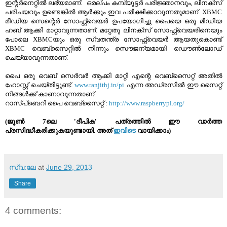
ഇന്റര്‍നെറ്റില്‍ ലഭ്യമാണ്. ഒരല്പം കമ്പ്യൂട്ടര്‍ പരിജ്ഞാനവും, ലിനക്സ്
പരിചയവും ഉണ്ടെങ്കില്‍ ആര്‍ക്കും ഇവ പരീക്ഷിക്കാവുന്നതുമാണ്. XBMC
മീഡിയ സെന്റെര്‍ സോഫ്റ്റ്‌വെയര്‍ ഉപയോഗിച്ചു പൈയെ ഒരു മീഡിയ
ഹബ് ആക്കി മാറ്റാവുന്നതാണ്. മറ്റേതു ലിനക്സ് സോഫ്റ്റ്‌വെയരിനെയും
പോലെ XBMCയും ഒരു സ്വതന്ത്ര സോഫ്റ്റ്‌വെയര്‍ ആയതുകൊണ്ട്
XBMC വെബ്സൈറ്റില്‍ നിന്നും സൌജന്യമായി ഡൌണ്‍ലോഡ്
ചെയ്യാവുന്നതാണ്.
പൈ ഒരു വെബ്‌ സെര്‍വര്‍ ആക്കി മാറ്റി എന്റെ വെബ്സൈറ്റ് അതില്‍
ഹോസ്റ്റ് ചെയ്തിട്ടുണ്ട്.
www.ranjithj.in/pi
എന്ന അഡ്രസില്‍ ഈ സൈറ്റ്
നിങ്ങള്‍ക്ക്‌ കാണാവുന്നതാണ്.
റാസ്പ്ബെറി പൈ വെബ്സൈറ്റ് :
http://www.raspberrypi.org/
(ജൂണ്‍ 7ലെ 'ദീപിക' പത്രത്തില്‍ ഈ വാര്‍ത്ത
പ്രസിദ്ധീകരിക്കുകയുണ്ടായി. അത്
ഇവിടെ
വായിക്കാം)
സ്വ:ലേ
at
June 29, 2013
Share
4 comments: