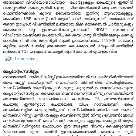
അനലോഗ് വീഡിയോ-ഓഡിയോ പോര്‍ട്ടുകളും പൈയുടെ ഇത്തിരി
വലുപ്പത്തില്‍ കൊടുത്തിരിക്കുന്നു. പ്രവര്‍ത്തിക്കാന്‍ ഒരു മൊബൈല്‍
ഫോണിനേക്കാള്‍ കുറവ് വൈദ്യതിയേ ഇതിനു ആവശ്യമുള്ളൂ.
മൈക്രോ USB പോര്‍ട്ട്‌ വഴി ആണ് പവര്‍ ലഭിക്കുന്നത്. അതുകൊണ്ട്
തന്നെ ഇപ്പോള്‍ വിപണിയില്‍ ലഭ്യമായ മിക്ക മൊബൈല്‍ ചാര്‍ജറുകളും
പൈയുടെ ഒപ്പം ഉപയോഗിക്കാവുന്നതാണ്. HDMI/ അനലോഗ്
വീഡിയോ കേബിളോ ഉപയോഗിച്ച് പൈയെ ഏതു ടി.വിയിലെക്കും കണക്ട്
ചെയ്തു ടി.വി ഒരു മോണിട്ടര്‍ ആയി ഉപയോഗിക്കാം. 256 MB റാമോടു
കൂടിയ, ലാന്‍ പോര്‍ട്ട്‌ ഇല്ലാത്ത പൈ-മോഡല്‍ Aയും വിപണിയില്‍
ലഭ്യമാണ്. 25 യു.എസ്. ഡോളര്‍ ആണ് മോഡല്‍ എയുടെ വില.
ഓപ്പറേറ്റിംഗ് സിസ്റ്റം
സ്വന്തമായി ഹാര്‍ഡ്‌ ഡിസ്ക് ഇല്ലാത്തതിനാല്‍ SD കാര്‍ഡില്‍നിന്നാണ്
പൈ ബൂട്ട് ചെയ്യുന്നത്. ഡെബിയന്‍ ലിനക്സില്‍ അധിഷ്ഠിതമായ
'റാസ്പ്ബിയന്‍' ആണ് ഇപ്പോള്‍ ഏറ്റവും കൂടുതല്‍ ഉപയോഗിക്കപെടുന്ന
ഓപ്പറേറ്റിംഗ് സിസ്റ്റം. പൈയുടെ വെബ്‌ സൈറ്റില്‍ നിന്നും റാസ്പ്ബിയന്‍
സൌജന്യമായി ഡൌണ്‍ലോഡ് ചെയ്യാം. OS ഡൌണ്‍ലോഡ്
ചെയ്തു ഇന്‍സ്റ്റോള്‍ ചെയ്യേണ്ട വിധം റാസ്‌പ്ബെറി പൈ
വെബ്‌സൈറ്റില്‍ കൊടുത്തിട്ടുണ്ട്. റാസ്പ്ബിയന്‍ അല്ലാതെ ആര്‍ക്
ലിനക്സ്, റിസ്ക്‌ എന്നീ OSകളും വെബ്സൈറ്റില്‍ നിന്നും ഡൌണ്‍ലോഡ്
ചെയ്യാവുന്നതാണ്. റെഡ്‌ ഹാറ്റ്‌ അവരുടെ ഏറ്റവും പോപ്പുലര്‍ ആയ
ലിനക്സ് ഡിസ്ട്രോ ഫെഡോറ ഈ അടുത്ത ദിവസം പൈക്കുവേണ്ടി
'പൈഡോര' എന്ന പേരില്‍ ഇറക്കുകയുണ്ടായി. ഫെഡോറ കൂടി