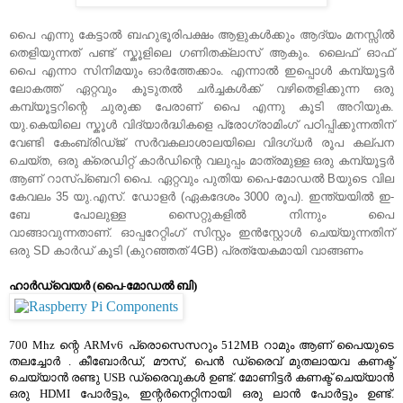
പൈ എന്നു കേട്ടാല്‍ ബഹുഭൂരിപക്ഷം ആളുകള്‍ക്കും ആദ്യം മനസ്സില്‍
തെളിയുന്നത് പണ്ട് സ്കൂളിലെ ഗണിതക്ലാസ് ആകും. ലൈഫ്‌ ഓഫ്
പൈ എന്നാ സിനിമയും ഓര്‍ത്തേക്കാം. എന്നാല്‍ ഇപ്പൊള്‍ കമ്പ്യൂട്ടര്‍
ലോകത്ത്‌ ഏറ്റവും കൂടുതല്‍ ചര്‍ച്ചകള്‍ക്ക് വഴിതെളിക്കുന്ന ഒരു
കമ്പ്യൂട്ടറിന്റെ ചുരുക്ക പേരാണ് പൈ എന്നു കൂടി അറിയുക.
യു.കെയിലെ സ്കൂള്‍ വിദ്യാര്‍ദ്ധികളെ പ്രോഗ്രാമിംഗ് പഠിപ്പിക്കുന്നതിന്
വേണ്ടി കേംബ്രിഡ്ജ് സര്‍വകലാശാലയിലെ വിദഗ്ധര്‍ രൂപ കല്പന
ചെയ്ത, ഒരു ക്രെഡിറ്റ്‌ കാര്‍ഡിന്റെ വലുപ്പം മാത്രമുള്ള ഒരു കമ്പ്യൂട്ടര്‍
ആണ് റാസ്പ്ബെറി പൈ. ഏറ്റവും പുതിയ പൈ-മോഡല്‍ Bയുടെ വില
കേവലം 35 യു.എസ്. ഡോളര്‍ (ഏകദേശം 3000 രൂപ). ഇന്ത്യയില്‍ ഇ-
ബേ പോലുള്ള സൈറ്റുകളില്‍ നിന്നും പൈ
വാങ്ങാവുന്നതാണ്. ഓപ്പറേറ്റിംഗ് സിസ്റ്റം ഇന്‍സ്റ്റോള്‍ ചെയ്യുന്നതിന്
ഒരു SD കാര്‍ഡ് കൂടി (കുറഞ്ഞത് 4GB) പ്രത്യേകമായി വാങ്ങണം
ഹാര്‍ഡ്‌വെയര്‍ (പൈ-മോഡല്‍ ബി)
700 Mhz ന്റെ ARMv6 പ്രൊസെസറും 512MB റാമും ആണ് പൈയുടെ
തലച്ചോര്‍ . കീബോര്‍ഡ്‌, മൗസ്, പെന്‍ ഡ്രൈവ് മുതലായവ കണക്ട്
ചെയ്യാന്‍ രണ്ടു USB ഡ്രൈവുകള്‍ ഉണ്ട്. മോണിട്ടര്‍ കണക്ട് ചെയ്യാന്‍
ഒരു HDMI പോര്‍ട്ടും, ഇന്റര്‍നെറ്റിനായി ഒരു ലാന്‍ പോര്‍ട്ടും ഉണ്ട്.