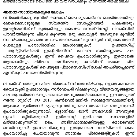
ലഭ്യമായതോടെ പൈ ജനപ്രിയത വര്‍ധിക്കും എന്നതില്‍ തര്‍ക്കമില്ല.
അനന്ത സാധ്യതകളുടെ ലോകം
വിദ്യാര്‍ഥികളെ മുന്നില്‍ കണ്ടാണ് പൈ രൂപകല്‍പന ചെയ്തതെങ്കിലും
ലോകമെമ്പാടുമുള്ള സ്വതന്ത്ര സോഫ്റ്റ്‌വെയര്‍ പക്ഷക്കാരും
ഇലക്ട്രോനിക്സ്‌ കുതുകികളും പൈയേ നെഞ്ചിലേറ്റി. ലിനക്സില്‍
പ്രവര്‍ത്തിക്കുന്ന ചിലവ് കുറഞ്ഞ ഒരു കമ്പ്യൂട്ടര്‍ അവരുടെ മുമ്പില്‍
സാധ്യതകളുടെ ഒരു ലോകം തന്നെയാണ് തുറന്നിട്ടത്. സി, പൈത്തണ്‍
പോലുള്ള പ്രോഗ്രാമിംഗ് ലാംഗ്വേജുകള്‍ ഉപയോഗിച്ച്
ആര്‍ട്ടിഫിഷ്യല്‍ ഇന്റെലിജന്‍സ്‌ പോലെ സങ്കീര്‍ണ്ണമായ പല
പ്രോസസ്സുകള്‍ക്കും ഇന്ന് പൈയെ ഉപയോഗിക്കുന്നു. ഇതൊക്കെ
ആണെങ്കിലും ത്രിമാന അനിമേഷന്‍, ഗേയ്മിംഗ് പോലെ ചില
പ്രോസസ്സുകള്‍ക്ക് പൈയുടെ പ്രോസെസിംഗ് ശേഷി അപര്യാപ്തമാണ്
എന്ന് കൂടി പറയേണ്ടിയിരിക്കുന്നു.
ലിനക്സ് നല്‍കുന്ന പ്രോഗ്രാമിംഗ് സ്വാതന്ത്ര്യവും, വളരെ കുറഞ്ഞ
വൈദ്യുതി ഉപഭോഗവും, സര്‍വോപരി വിലക്കുറവും വ്യത്യസ്തങ്ങളായ
പല ആവശ്യങ്ങള്‍ക്കും പൈയേ അനുയോജ്യമാക്കുന്നു. ഈ അടുത്ത്
നടന്ന ഗൂഗിള്‍ I/O 2013 കണ്‍വെന്‍ഷനില്‍ സമ്മേളനസ്ഥലത്തിന്റെ
ആകാശ ദൃശ്യങ്ങള്‍ എടുക്കുന്നതിനു പൈ അടങ്ങിയ ബലൂണുകള്‍
ഉപയോഗിക്കുകയുണ്ടായി. ഭൂട്ടാനിലെ ഖാന്‍ അകാഡമി അവരുടെ
സ്റ്റഡി മറ്റീരിയലുകള്‍ ഇന്റര്‍നെറ്റ്‌ ഇല്ലാത്ത സ്ഥലങ്ങളില്‍
ലഭ്യമാക്കുന്നതിന് പൈ അടിസ്ഥാനമാക്കിയുള്ള മൊബൈല്‍
സെര്‍വറുകള്‍ ഉപയോഗിക്കുന്നു. ഇതുപോലെ റാസ്പ്ബെറി പൈ
ഉപയോഗിച്ചു ചെയ്യാവുന്ന അനേകം പ്രോജെക്ട്ടുകള്‍ ഇന്ന്