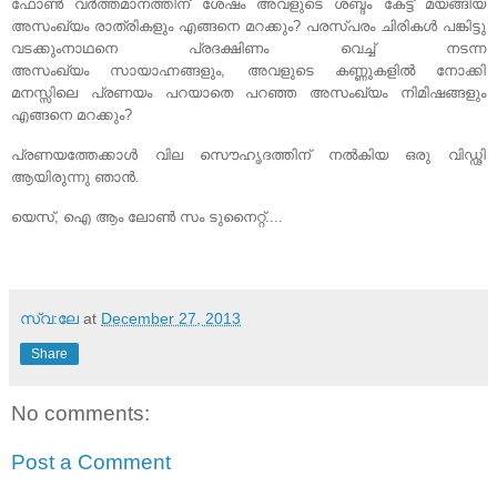
ഫോണ്‍ വര്‍ത്തമാനത്തിന് ശേഷം അവളുടെ ശബ്ദം കേട്ട് മയങ്ങിയ
അസംഖ്യം രാത്രികളും എങ്ങനെ മറക്കും? പരസ്പരം ചിരികള്‍ പങ്കിട്ടു
വടക്കുംനാഥനെ പ്രദക്ഷിണം വെച്ച് നടന്ന
അസംഖ്യം സായാഹ്നങ്ങളും, അവളുടെ കണ്ണുകളില്‍ നോക്കി
മനസ്സിലെ പ്രണയം പറയാതെ പറഞ്ഞ അസംഖ്യം നിമിഷങ്ങളും
എങ്ങനെ മറക്കും?
പ്രണയത്തേക്കാള്‍ വില സൌഹൃദത്തിന് നല്‍കിയ ഒരു വിഡ്ഢി
ആയിരുന്നു ഞാന്‍.
യെസ്, ഐ ആം ലോണ്‍ സം ടുനൈറ്റ്....
സ്വ:ലേ
at
December 27, 2013
Share
No comments:
Post a Comment