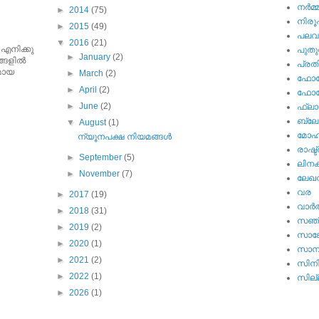
നര്‍മ്
►
2014
(75)
നിര
►
2015
(49)
പല
▼
2016
(21)
 എനിക്കു
പുതു
►
January
(2)
ങളില്‍
പ്ര
ുമായ
►
March
(2)
ഫോട്
►
April
(2)
ഫോട്ട
►
June
(2)
ഫ്ലാ
ബ്ലോഗ
▼
August
(1)
മോഹന
ന്യൂനപക്ഷ നിയമങ്ങള്‍
രാഷ്ട
►
September
(5)
ലിനക
►
November
(7)
ലേഖ
വര
►
2017
(19)
വാര്‍
►
2018
(31)
സഞ്
►
2019
(2)
സാങ്
►
2020
(1)
സാമ്
►
2021
(2)
സിന
►
2022
(1)
സില്ല
►
2026
(1)