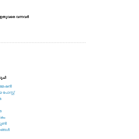
ഇതുവരെ വന്നവര്‍
ൂചി
േഷന്‍
പോസ്റ്റ്
മ
ത
ികം
ടൂണ്‍
ങ്ങള്‍