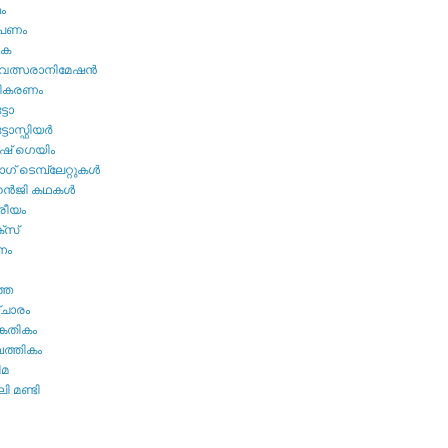
മം
ൂപണം
വക
വത്സരാനിമേഷന്‍
തികരണം
ടോ
ോസ്ഫിയര്‍
ഷ്‌ ഗെയിം
് ടെമ്പ്ലേറ്റുകള്‍
്‍ജി കഥകള്‍
്രീയം
്സ്
നം
ത്ത
ചാരം
കേതികം
പത്തികം
ിമ
ി മണ്ടി