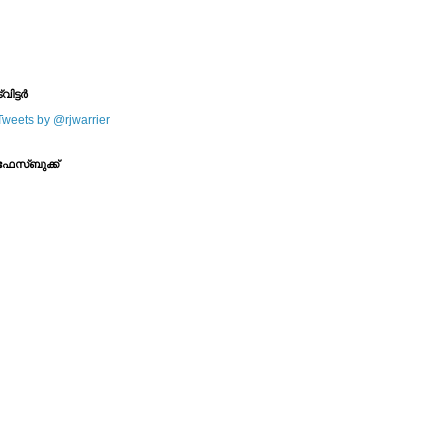
--------
--------
്വിട്ടര്‍
Tweets by @rjwarrier
ഫേസ്ബുക്ക്