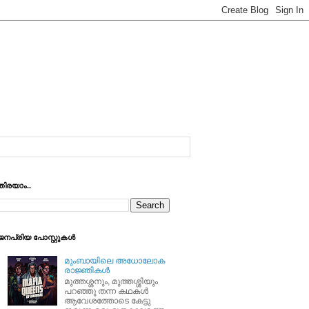
തിരയാം..
ജനപ്രിയ പോസ്റ്റുകള്‍
മുംബായിലെ അധോലോക
രാജ്ഞികള്‍
മുത്തശ്ശനും, മുത്തശ്ശിയും
പറഞ്ഞു തന്ന കഥകള്‍
ആവേശത്തോടെ കേട്ടു