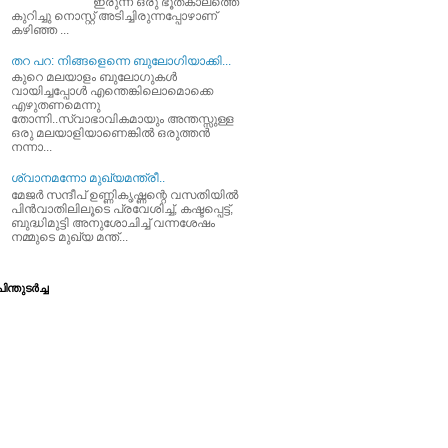
ഇരുന്ന ഒരു ഭൂതകാലത്തെ
കുറിച്ചു നൊസ്റ്റ് അടിച്ചിരുന്നപ്പോഴാണ്
കഴിഞ്ഞ ...
തറ പറ: നിങ്ങളെന്നെ ബുലോഗിയാക്കി...
കുറെ മലയാളം ബുലോഗുകള്‍
വായിച്ചപ്പോള്‍ എന്തെങ്കിലൊമൊക്കെ
എഴുതണമെന്നു
തോന്നി..സ്വാഭാവികമായും അന്തസ്സുള്ള
ഒരു മലയാളിയാണെങ്കില്‍ ഒരുത്തന്‍
നന്നാ...
ശ്വാനമന്നോ മുഖ്യമന്ത്രീ..
മേജര്‍ സന്ദീപ്‌ ഉണ്ണികൃഷ്ണന്റെ വസതിയില്‍
പിന്‍വാതിലിലൂടെ പ്രവേശിച്ച്‌, കഷ്ടപ്പെട്ട്‌,
ബുദ്ധിമുട്ടി അനുശോചിച്ച്‌ വന്നശേഷം
നമ്മുടെ മുഖ്യ മന്ത്...
ിന്തുടര്‍ച്ച