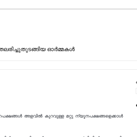
ിതലരിച്ചുതുടങ്ങിയ ഓര്‍മ്മകള്‍
്ഷങ്ങള്‍ അളവില്‍ കുറവുള്ള മറ്റു ന്യൂനപക്ഷങ്ങളെക്കാള്‍  