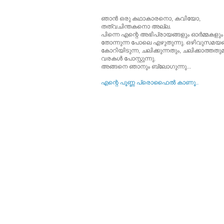
ഞാന്‍ ഒരു കഥാകാരനൊ, കവിയോ,
തത്വചിന്തകനൊ അല്ല.
പിന്നെ എന്റെ അഭിപ്രായങ്ങളും ഓര്‍മ്മകളും
തോന്നുന്ന പോലെ എഴുതുന്നു. ഒഴിവുസമയങ്
കോറിയിടുന്ന, ചലിക്കുന്നതും, ചലിക്കാത്തത
വരകള്‍ പോസ്റ്റുന്നു.
അങ്ങനെ ഞാനും ബ്ലോഗുന്നു...
എന്റെ പൂ‍ണ്ണ പ്രൊഫൈല്‍ കാണൂ..