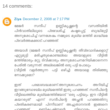
14 comments:
Ziya
December 2, 2008 at 7:17 PM
മേജര്‍ സന്ദീപ്‌ ഉണ്ണികൃഷ്ണന്റെ വസതിയില്‍
പിന്‍വാതിലിലൂടെ പ്രവേശിച്ച്‌, കഷ്ടപ്പെട്ട്‌, ബുദ്ധിമുട്ടി
അനുശോചിച്ച്‌ വന്നശേഷം നമ്മുടെ മുഖ്യ മന്ത്രി മാദ്ധ്യമ
പ്രവര്‍ത്തകരോട്‌ പറഞ്ഞത്‌:
അയാള്‍ (മേജര്‍ സന്ദീപ്‌ ഉണ്ണികൃഷ്ണന്‍) തീവ്രവാദികളൊറ്റ്‌
ഏറ്റുമുട്ടി മരിച്ചതുകൊണ്ടല്ലെ അയാളുടെ വീട്ടില്‍
മന്ത്രിമാരും മറ്റു ടിവിക്കാരും അനുശോചനമറിയിക്കാനെന്ന
പേരില്‍ വരുന്നത്‌. അല്ലെങ്കില്‍ ഒരു പട്ടി പോലും
(വീട്ടില്‍ വളര്‍ത്തുന്ന പട്ടി ഒഴിച്ച്‌) അയാളെ തിരിഞ്ഞു
നോക്കുമൊ?
ഇത് പരമാബദ്ധമാണ്.അനുശോചനം അറിയിച്ച്
ഇറങ്ങുമ്പോഴല്ല മുഖ്യമന്ത്രി ഇതു പറഞ്ഞത്. സന്ദീപിന്റെ
വീട്ടിലെത്തിയ മുഖ്യമന്ത്രിയോട് “ഒരു പട്ടിയും ഈ വീട്ടില്‍
കയറരുത്” എന്ന് സന്ദീപിന്റെ അച്ഛന്‍ പറഞ്ഞതിനു
പ്രതികരണമായി പിന്നീടാണ് അച്ചുതാ‍നന്ദന്‍ ഇങ്ങനെ
പറഞ്ഞത്. ഉണ്ണികൃഷ്‌ണന്റെ നിലവാരം വെച്ചു