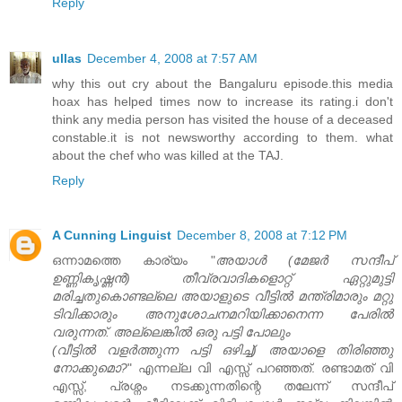
Reply
ullas
December 4, 2008 at 7:57 AM
why this out cry about the Bangaluru episode.this media
hoax has helped times now to increase its rating.i don't
think any media person has visited the house of a deceased
constable.it is not newsworthy according to them. what
about the chef who was killed at the TAJ.
Reply
A Cunning Linguist
December 8, 2008 at 7:12 PM
ഒന്നാമത്തെ കാര്യം "
അയാള്‍ (മേജര്‍ സന്ദീപ്‌
ഉണ്ണികൃഷ്ണന്‍) തീവ്രവാദികളൊറ്റ്‌ ഏറ്റുമുട്ടി
മരിച്ചതുകൊണ്ടല്ലെ അയാളുടെ വീട്ടില്‍ മന്ത്രിമാരും മറ്റു
ടിവിക്കാരും അനുശോചനമറിയിക്കാനെന്ന പേരില്‍
വരുന്നത്‌. അല്ലെങ്കില്‍ ഒരു പട്ടി പോലും
(വീട്ടില്‍ വളര്‍ത്തുന്ന പട്ടി ഒഴിച്ച്‌) അയാളെ തിരിഞ്ഞു
നോക്കുമൊ?
" എന്നല്ല വി എസ്സ് പറഞ്ഞത്. രണ്ടാമത് വി
എസ്സ്, പ്രശ്നം നടക്കുന്നതിന്റെ തലേന്ന് സന്ദീപ്