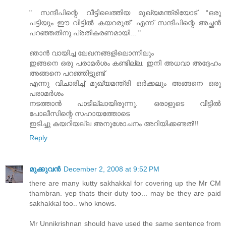
" സന്ദീപിന്റെ വീട്ടിലെത്തിയ മുഖ്യമന്ത്രിയോട് “ഒരു
പട്ടിയും ഈ വീട്ടില്‍ കയറരുത്” എന്ന് സന്ദീപിന്റെ അച്ഛന്‍
പറഞ്ഞതിനു പ്രതികരണമായി... "
ഞാന്‍ വായിച്ച ലേഖനങ്ങളിലൊന്നിലും
ഇങ്ങനെ ഒരു പരാമര്‍ശം കണ്ടില്ല. ഇനി അധവാ അദ്ദേഹം
അങ്ങനെ പറഞ്ഞിട്ടുണ്ട്‌
എന്നു വിചാരിച്ച്‌ മുഖ്യമന്ത്രി ഒര്‍ക്കലും അങ്ങനെ ഒരു
പരാമര്‍ശം
നടത്താന്‍ പാടില്ലായിരുന്നു. ഒരാളുടെ വീട്ടില്‍
പോലീസിന്റെ സഹായത്തോടെ
ഇടിച്ചു കയറിയല്ല അനുശോചനം അറിയിക്കണ്ടത്‌!!!
Reply
മുക്കുവന്‍
December 2, 2008 at 9:52 PM
there are many kutty sakhakkal for covering up the Mr CM
thambran. yep thats their duty too... may be they are paid
sakhakkal too.. who knows.
Mr Unnikrishnan should have used the same sentence from