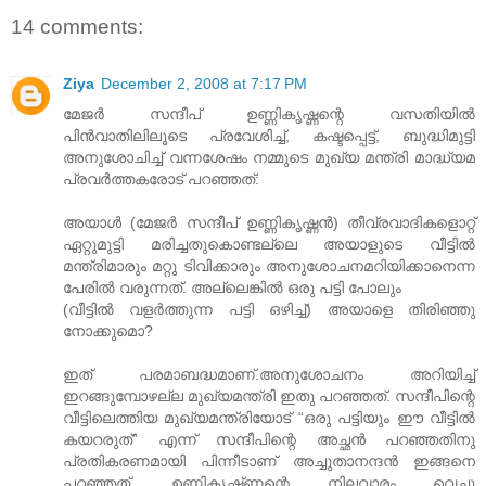
14 comments:
Ziya
December 2, 2008 at 7:17 PM
മേജര്‍ സന്ദീപ്‌ ഉണ്ണികൃഷ്ണന്റെ വസതിയില്‍
പിന്‍വാതിലിലൂടെ പ്രവേശിച്ച്‌, കഷ്ടപ്പെട്ട്‌, ബുദ്ധിമുട്ടി
അനുശോചിച്ച്‌ വന്നശേഷം നമ്മുടെ മുഖ്യ മന്ത്രി മാദ്ധ്യമ
പ്രവര്‍ത്തകരോട്‌ പറഞ്ഞത്‌:
അയാള്‍ (മേജര്‍ സന്ദീപ്‌ ഉണ്ണികൃഷ്ണന്‍) തീവ്രവാദികളൊറ്റ്‌
ഏറ്റുമുട്ടി മരിച്ചതുകൊണ്ടല്ലെ അയാളുടെ വീട്ടില്‍
മന്ത്രിമാരും മറ്റു ടിവിക്കാരും അനുശോചനമറിയിക്കാനെന്ന
പേരില്‍ വരുന്നത്‌. അല്ലെങ്കില്‍ ഒരു പട്ടി പോലും
(വീട്ടില്‍ വളര്‍ത്തുന്ന പട്ടി ഒഴിച്ച്‌) അയാളെ തിരിഞ്ഞു
നോക്കുമൊ?
ഇത് പരമാബദ്ധമാണ്.അനുശോചനം അറിയിച്ച്
ഇറങ്ങുമ്പോഴല്ല മുഖ്യമന്ത്രി ഇതു പറഞ്ഞത്. സന്ദീപിന്റെ
വീട്ടിലെത്തിയ മുഖ്യമന്ത്രിയോട് “ഒരു പട്ടിയും ഈ വീട്ടില്‍
കയറരുത്” എന്ന് സന്ദീപിന്റെ അച്ഛന്‍ പറഞ്ഞതിനു
പ്രതികരണമായി പിന്നീടാണ് അച്ചുതാ‍നന്ദന്‍ ഇങ്ങനെ
പറഞ്ഞത്. ഉണ്ണികൃഷ്‌ണന്റെ നിലവാരം വെച്ചു