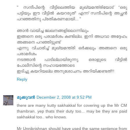
" സന്ദീപിന്റെ വീട്ടിലെത്തിയ മുഖ്യമന്ത്രിയോട് “ഒരു
പട്ടിയും ഈ വീട്ടില്‍ കയറരുത്” എന്ന് സന്ദീപിന്റെ അച്ഛന്‍
പറഞ്ഞതിനു പ്രതികരണമായി... "
ഞാന്‍ വായിച്ച ലേഖനങ്ങളിലൊന്നിലും
ഇങ്ങനെ ഒരു പരാമര്‍ശം കണ്ടില്ല. ഇനി അധവാ അദ്ദേഹം
അങ്ങനെ പറഞ്ഞിട്ടുണ്ട്‌
എന്നു വിചാരിച്ച്‌ മുഖ്യമന്ത്രി ഒര്‍ക്കലും അങ്ങനെ ഒരു
പരാമര്‍ശം
നടത്താന്‍ പാടില്ലായിരുന്നു. ഒരാളുടെ വീട്ടില്‍
പോലീസിന്റെ സഹായത്തോടെ
ഇടിച്ചു കയറിയല്ല അനുശോചനം അറിയിക്കണ്ടത്‌!!!
Reply
മുക്കുവന്‍
December 2, 2008 at 9:52 PM
there are many kutty sakhakkal for covering up the Mr CM
thambran. yep thats their duty too... may be they are paid
sakhakkal too.. who knows.
Mr Unnikrishnan should have used the same sentence from