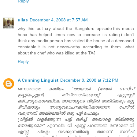
Reply
ullas
December 4, 2008 at 7:57 AM
why this out cry about the Bangaluru episode.this media
hoax has helped times now to increase its rating.i don't
think any media person has visited the house of a deceased
constable.it is not newsworthy according to them. what
about the chef who was killed at the TAJ.
Reply
A Cunning Linguist
December 8, 2008 at 7:12 PM
ഒന്നാമത്തെ കാര്യം "
അയാള്‍ (മേജര്‍ സന്ദീപ്‌
ഉണ്ണികൃഷ്ണന്‍) തീവ്രവാദികളൊറ്റ്‌ ഏറ്റുമുട്ടി
മരിച്ചതുകൊണ്ടല്ലെ അയാളുടെ വീട്ടില്‍ മന്ത്രിമാരും മറ്റു
ടിവിക്കാരും അനുശോചനമറിയിക്കാനെന്ന പേരില്‍
വരുന്നത്‌. അല്ലെങ്കില്‍ ഒരു പട്ടി പോലും
(വീട്ടില്‍ വളര്‍ത്തുന്ന പട്ടി ഒഴിച്ച്‌) അയാളെ തിരിഞ്ഞു
നോക്കുമൊ?
" എന്നല്ല വി എസ്സ് പറഞ്ഞത്. രണ്ടാമത് വി
എസ്സ്, പ്രശ്നം നടക്കുന്നതിന്റെ തലേന്ന് സന്ദീപ്