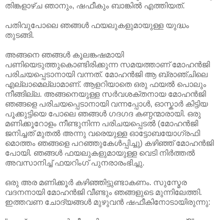
തിങ്കളാഴ്ച ഞാനും, ഷഫീകും ബാങ്കില്‍ എത്തിയത്‌.
പതിവുപോലെ ഞങ്ങള്‍ ഫയലുകളുമായുള്ള യുദ്ധം
തുടങ്ങി.
അങ്ങനെ ഞങ്ങള്‍ കൂലങ്കഷമായി
പണിയെടുത്തുകൊണ്ടിരിക്കുന്ന സമയത്താണ്‌ മോഹന്‍ജി
പരിചയപ്പെടാനായി വന്നത്‌. മോഹന്‍ജി ആ ബ്രാഞ്ചിലെ
എല്ലാമെല്ലാമാണ്‌. ആളറിയാതെ ഒരു ഫയല്‍ പൊലും
നീങ്ങില്ല. അങ്ങനെയുള്ള സര്‍വശക്തനായ മോഹന്‍ജി
ഞങ്ങളെ പരിചയപ്പെടാനായി വന്നപ്പോള്‍, ഓസ്കാര്‍ കിട്ടിയ
പൂക്കുട്ടിയെ പോലെ ഞങ്ങള്‍ ഗദഗദ കണ്ഠന്മാരായി. ഒരു
മണിക്കൂറോളം നീണ്ടുനിന്ന പരിചയപ്പെടല്‍ (മോഹന്‍ജി
ജനിച്ചത്‌ മുതല്‍ അന്നു വരെയുള്ള ഓട്ടോബയോഗ്രഫി
മൊത്തം ഞങ്ങളെ പറഞ്ഞുകേള്‍പ്പിച്ചു) കഴിഞ്ഞ്‌ മോഹന്‍ജി
പോയി. ഞങ്ങള്‍ ഫയലുകളുമായുള്ള വെടി നിര്‍ത്തല്‍
അവസാനിച്ച്‌ ഫയറിംഗ്‌ പുനരാരംഭിച്ചു.
ഒരു അര മണിക്കൂര്‍ കഴിഞ്ഞിട്ടുണ്ടാകണം. സുസ്മേര
വദനനായി മോഹന്‍ജി വീണ്ടും ഞങ്ങളുടെ മുന്നിലേത്തി.
ഇത്തവണ ചോദ്യങ്ങള്‍ മുഴുവന്‍ ഷഫീകിനോടായിരുന്നു: