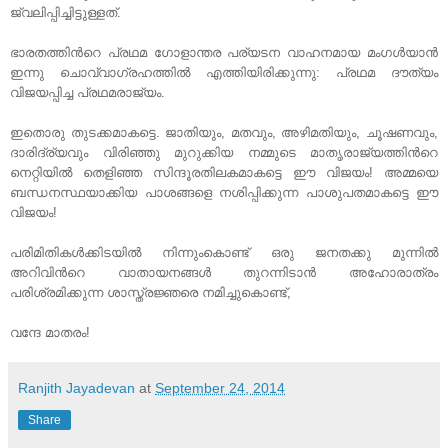
ജ്വലിപ്പിച്ചിട്ടുള്ളത്.
ഭാരതത്തിന്‍റെ പ്രഥമ ഗോളാന്തര പര്യടന വാഹനമായ മംഗൾയാൻ
ഇന്നു ചൊവ്വാഗ്രഹത്തിൽ എത്തിയിരിക്കുന്നു: പ്രഥമ ദൗത്യം
വിജയപ്പിച്ച പ്രഥമരാജ്യം.
ഇതൊരു തുടക്കമാകട്ടെ. ജാതിയും, മതവും, അഴിമതിയും, ചൂഷണവും,
ദാരിദ്ര്യവും വിരിഞ്ഞു മുറുക്കിയ നമ്മുടെ മാതൃരാജ്യത്തിന്‍റെ
നെറ്റിയില്‍ തെളിഞ്ഞ സിന്ദൂരതിലകമാകട്ടെ ഈ വിജയം! അമ്മയെ
ബന്ധനസ്ഥയാക്കിയ പാശങ്ങളെ നശിപ്പിക്കുന്ന പാശുപതമാകട്ടെ ഈ
വിജയം!
പരിമിതികള്‍ക്കിടയില്‍ നിന്നുംകൊണ്ട് ഒരു ജനതക്കു മുന്നില്‍
അറിവിന്‍റെ വാതായനങ്ങള്‍ തുറന്നിടാന്‍ അഹോരാത്രം
പരിശ്രമിക്കുന്ന ശാസ്ത്രജ്ഞരെ നമിച്ചുകൊണ്ട്,
വന്ദേ മാതരം!
Ranjith Jayadevan
at
September 24, 2014
Share