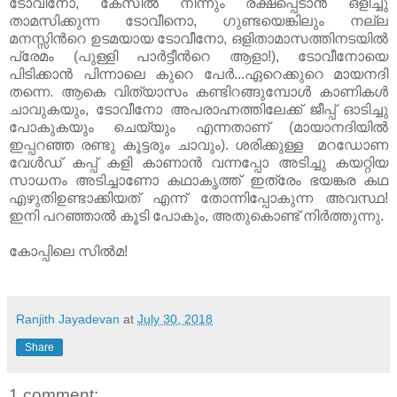
ടോവീനോ, കേസില്‍ നിന്നും രക്ഷപ്പെടാന്‍ ഒളിച്ചു
താമസിക്കുന്ന ടോവീനൊ, ഗുണ്ടയെങ്കിലും നല്ല
മനസ്സിന്‍റെ ഉടമയായ ടോവീനോ, ഒളിതാമാസത്തിനടയില്‍
പ്രേമം (പുള്ളി പാര്‍ട്ടീന്‍റെ ആളാ!), ടോവീനോയെ
പിടിക്കാന്‍ പിന്നാലെ കുറെ പേര്‍...ഏറെക്കുറെ മായനദി
തന്നെ. ആകെ വിത്യാസം കണ്ടിറങ്ങുമ്പോള്‍ കാണികള്‍
ചാവുകയും, ടോവീനോ അപരാഹ്നത്തിലേക്ക് ജീപ്പ് ഓടിച്ചു
പോകുകയും ചെയ്യും എന്നതാണ് (മായാനദിയില്‍
ഇപ്പറഞ്ഞ രണ്ടു കൂട്ടരും ചാവും). ശരിക്കുള്ള മറഡോണ
വേള്‍ഡ് കപ്പ് കളി കാണാന്‍ വന്നപ്പോ അടിച്ചു കയറ്റിയ
സാധനം അടിച്ചാണോ കഥാകൃത്ത് ഇത്രേം ഭയങ്കര കഥ
എഴുതിഉണ്ടാക്കിയത് എന്ന് തോന്നിപ്പോകുന്ന അവസ്ഥ!
ഇനി പറഞ്ഞാല്‍ കൂടി പോകും, അതുകൊണ്ട് നിര്‍ത്തുന്നു.
കോപ്പിലെ സില്‍മ!
Ranjith Jayadevan
at
July 30, 2018
Share
1 comment: