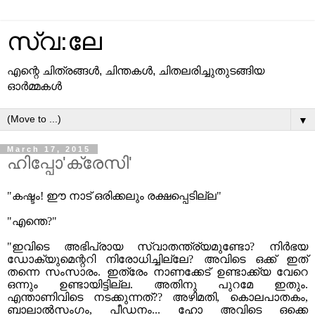
സ്വ:ലേ
എന്റെ ചിത്രങ്ങള്‍, ചിന്തകള്‍, ചിതലരിച്ചുതുടങ്ങിയ
ഓര്‍മ്മകള്‍
▼
March 17, 2015
ഹിപ്പോ'ക്രേസി'
"കഷ്ടം! ഈ നാട് ഒരിക്കലും രക്ഷപ്പെടില്ല"
"എന്തെ?"
"ഇവിടെ അഭിപ്രായ സ്വാതന്ത്ര്യമുണ്ടോ? നിര്‍ഭയ
ഡോക്യുമെന്ററി നിരോധിച്ചില്ലേ? അവിടെ ഒക്ക് ഇത്
തന്നെ സംസാരം. ഇത്രേം നാണക്കേട് ഉണ്ടാക്ക്യ വേറെ
ഒന്നും ഉണ്ടായിട്ടില്ല. അതിനു പുറമേ ഇതും.
എന്താണിവിടെ നടക്കുന്നത്?? അഴിമതി, കൊലപാതകം,
ബാലാല്‍സംഗം, പീഡനം... ഹോ അവിടെ ഒക്കെ