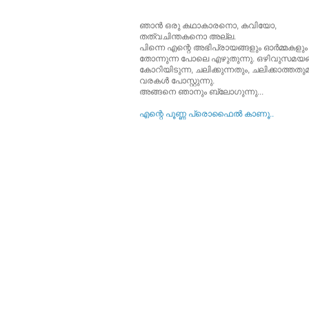
ഞാന്‍ ഒരു കഥാകാരനൊ, കവിയോ,
തത്വചിന്തകനൊ അല്ല.
പിന്നെ എന്റെ അഭിപ്രായങ്ങളും ഓര്‍മ്മകളും
തോന്നുന്ന പോലെ എഴുതുന്നു. ഒഴിവുസമയങ്
കോറിയിടുന്ന, ചലിക്കുന്നതും, ചലിക്കാത്തത
വരകള്‍ പോസ്റ്റുന്നു.
അങ്ങനെ ഞാനും ബ്ലോഗുന്നു...
എന്റെ പൂ‍ണ്ണ പ്രൊഫൈല്‍ കാണൂ..