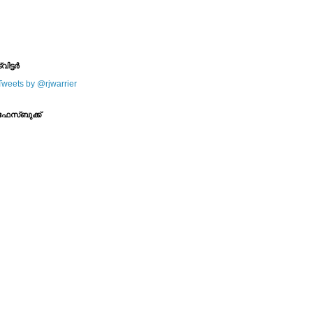
--------
--------
്വിട്ടര്‍
Tweets by @rjwarrier
ഫേസ്ബുക്ക്