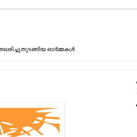
ിതലരിച്ചുതുടങ്ങിയ ഓര്‍മ്മകള്‍