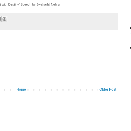
 with Destiny' Speech by Jwaharlal Nehru
ട
Home
Older Post