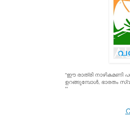
"ഈ രാത്രി നാഴികമണി പന്ത
ഉറങ്ങുമ്പോള്‍, ഭാരതം സ്വാത
**
വ