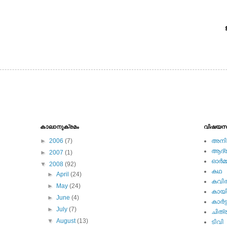
കാലാനുക്രമം
വിഷയസ
►
2006
(7)
അനിമ
ആദ്യ 
►
2007
(1)
ഓര്‍മ്
▼
2008
(92)
കഥ
►
April
(24)
കവി
►
May
(24)
കായ
►
June
(4)
കാര്‍ട്
►
July
(7)
ചിത്ര
▼
August
(13)
ടിവി