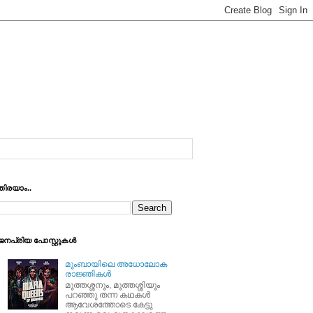
തിരയാം..
ജനപ്രിയ പോസ്റ്റുകള്‍
മുംബായിലെ അധോലോക
രാജ്ഞികള്‍
മുത്തശ്ശനും, മുത്തശ്ശിയും
പറഞ്ഞു തന്ന കഥകള്‍
ആവേശത്തോടെ കേട്ടു