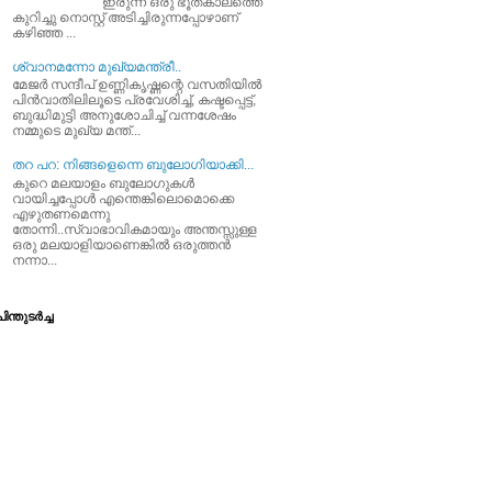
ഇരുന്ന ഒരു ഭൂതകാലത്തെ
കുറിച്ചു നൊസ്റ്റ് അടിച്ചിരുന്നപ്പോഴാണ്
കഴിഞ്ഞ ...
ശ്വാനമന്നോ മുഖ്യമന്ത്രീ..
മേജര്‍ സന്ദീപ്‌ ഉണ്ണികൃഷ്ണന്റെ വസതിയില്‍
പിന്‍വാതിലിലൂടെ പ്രവേശിച്ച്‌, കഷ്ടപ്പെട്ട്‌,
ബുദ്ധിമുട്ടി അനുശോചിച്ച്‌ വന്നശേഷം
നമ്മുടെ മുഖ്യ മന്ത്...
തറ പറ: നിങ്ങളെന്നെ ബുലോഗിയാക്കി...
കുറെ മലയാളം ബുലോഗുകള്‍
വായിച്ചപ്പോള്‍ എന്തെങ്കിലൊമൊക്കെ
എഴുതണമെന്നു
തോന്നി..സ്വാഭാവികമായും അന്തസ്സുള്ള
ഒരു മലയാളിയാണെങ്കില്‍ ഒരുത്തന്‍
നന്നാ...
ിന്തുടര്‍ച്ച