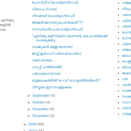
പോസിറ്റീവ്‌ (ഫോട്ടോഗ്രാഫ്‌)
നര്‍മ്
നിര
വിലാപം II (വര)
പല
നിറങ്ങള്‍ (ഫോട്ടോഗ്രാഫ്‌)
 എനിക്കു
പുതു
അമേരിക്കാവിരുദ്ധചിന്തകള്‍???
ങളില്‍
പ്ര
സന്ധ്യാദീപം (ഫോട്ടോഗ്രാഫ്‌)
ുമായ
ഫോട്
"എനിക്കു ഒളിമ്പിക്സ്‌ കാണണ്ട, ചൈനയിലേക്ക്‌
ഫോട്ട
പോകുകയു...
ഫ്ലാ
വാക്കുകള്‍ കള്ളന്മാരാണ്‌
ബ്ലോഗ
ജസ്റ്റ്‌ ഇവേഡ്‌ (ഫ്ലാഷ്‌ ഗെയിം)
മോഹന
വന്ദേ മാതരം...
രാഷ്ട
ഹാപ്പി ഹര്‍ത്താല്‍!!
ലിനക
ലേഖ
ഫ്രെയിംസ്‌ (വര)
വര
ബൂലോകത്തില്‍ 'റെഡ്‌' വൊളണ്ടീയര്‍മാര്‍ ?
വാര്‍
വിസ്മയം ഈ വെള്ളക്കരം
സഞ്
►
September
(5)
സാങ്
►
October
(4)
സാമ്
സിന
►
November
(6)
സില്ല
►
December
(5)
►
2009
(99)
►
2010
(45)