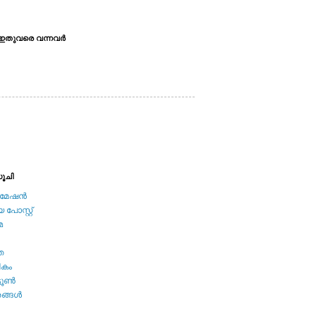
ഇതുവരെ വന്നവര്‍
ൂചി
േഷന്‍
പോസ്റ്റ്
മ
ത
ികം
ടൂണ്‍
ങ്ങള്‍