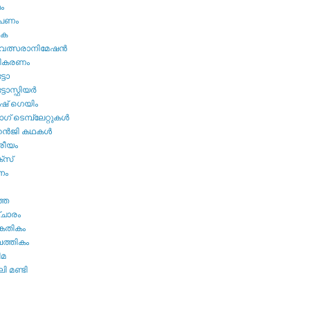
മം
ൂപണം
വക
വത്സരാനിമേഷന്‍
തികരണം
ടോ
ോസ്ഫിയര്‍
ഷ്‌ ഗെയിം
് ടെമ്പ്ലേറ്റുകള്‍
്‍ജി കഥകള്‍
്രീയം
്സ്
നം
ത്ത
ചാരം
കേതികം
പത്തികം
ിമ
ി മണ്ടി