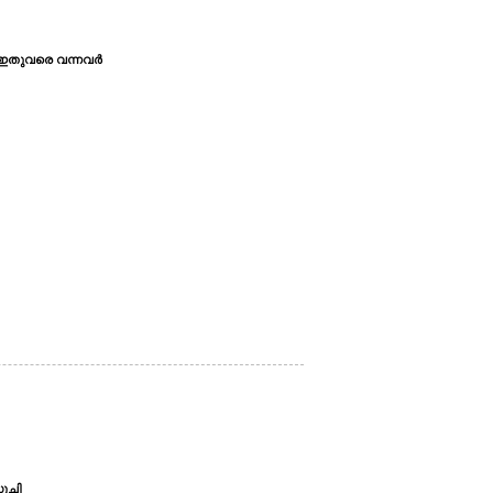
ഇതുവരെ വന്നവര്‍
ൂചി