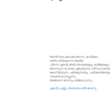
ഞാന്‍ ഒരു കഥാകാരനൊ, കവിയോ,
തത്വചിന്തകനൊ അല്ല.
പിന്നെ എന്റെ അഭിപ്രായങ്ങളും ഓര്‍മ്മകളും
തോന്നുന്ന പോലെ എഴുതുന്നു. ഒഴിവുസമയങ്
കോറിയിടുന്ന, ചലിക്കുന്നതും, ചലിക്കാത്തത
വരകള്‍ പോസ്റ്റുന്നു.
അങ്ങനെ ഞാനും ബ്ലോഗുന്നു...
എന്റെ പൂ‍ണ്ണ പ്രൊഫൈല്‍ കാണൂ..