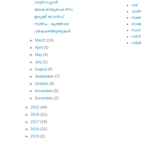
വാട്ട്‌സാപ്പവര്‍
വര
ലോക മാതൃഭാഷ ദിനം
വാര്‍
ഇടുക്കി ഗോള്‍ഡ്‌
സഞ്
സത്വം - കുത്തിവര
സാങ്
സാമ്
പ്രകാശത്തുണ്ടുകള്‍
സിന
►
March
(14)
സില്ല
►
April
(5)
►
May
(4)
►
July
(2)
►
August
(4)
►
September
(7)
►
October
(6)
►
November
(5)
►
December
(2)
►
2015
(49)
►
2016
(21)
►
2017
(19)
►
2018
(31)
►
2019
(2)