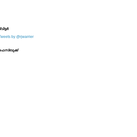
--------
--------
്വിട്ടര്‍
Tweets by @rjwarrier
ഫേസ്ബുക്ക്