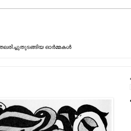
ിതലരിച്ചുതുടങ്ങിയ ഓര്‍മ്മകള്‍