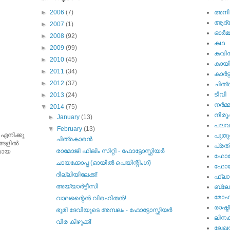
►
2006
(7)
അനിമ
ആദ്യ 
►
2007
(1)
ഓര്‍മ്
►
2008
(92)
കഥ
►
2009
(99)
കവി
►
2010
(45)
കായ
►
2011
(34)
കാര്‍ട്
►
2012
(37)
ചിത്ര
ടിവി
►
2013
(24)
നര്‍മ്
▼
2014
(75)
നിര
►
January
(13)
പല
▼
February
(13)
 എനിക്കു
പുതു
ചിത്രകാരന്‍
ങളില്‍
പ്ര
രാമോജി ഫിലിം സിറ്റി - ഫോട്ടോസ്ഫിയര്‍
ുമായ
ഫോട്
ചായക്കോപ്പ (ഓയില്‍ പെയിന്റിംഗ്)
ഫോട്ട
ദില്ലിയിലേക്ക്!
ഫ്ലാ
അയ്യാര്‍ട്ടീസി
ബ്ലോഗ
മോഹന
വാലന്റൈന്‍ വിരഹിതന്‍!
രാഷ്ട
ഭൂമി ദേവിയുടെ അമ്പലം - ഫോട്ടോസ്ഫിയര്‍
ലിനക
വീര കിഴുക്ക്!
ലേഖ