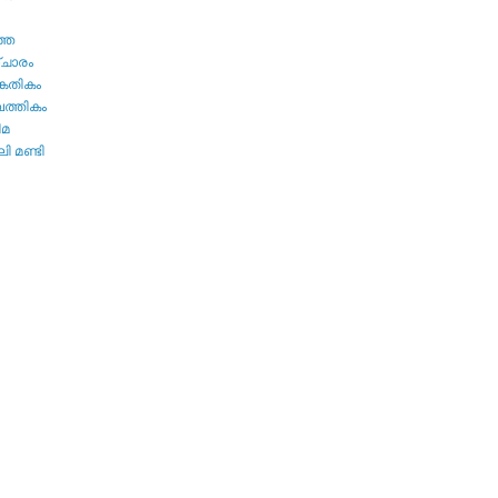
ത്ത
ചാരം
കേതികം
പത്തികം
ിമ
ി മണ്ടി