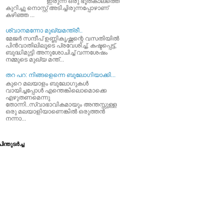
ഇരുന്ന ഒരു ഭൂതകാലത്തെ
കുറിച്ചു നൊസ്റ്റ് അടിച്ചിരുന്നപ്പോഴാണ്
കഴിഞ്ഞ ...
ശ്വാനമന്നോ മുഖ്യമന്ത്രീ..
മേജര്‍ സന്ദീപ്‌ ഉണ്ണികൃഷ്ണന്റെ വസതിയില്‍
പിന്‍വാതിലിലൂടെ പ്രവേശിച്ച്‌, കഷ്ടപ്പെട്ട്‌,
ബുദ്ധിമുട്ടി അനുശോചിച്ച്‌ വന്നശേഷം
നമ്മുടെ മുഖ്യ മന്ത്...
തറ പറ: നിങ്ങളെന്നെ ബുലോഗിയാക്കി...
കുറെ മലയാളം ബുലോഗുകള്‍
വായിച്ചപ്പോള്‍ എന്തെങ്കിലൊമൊക്കെ
എഴുതണമെന്നു
തോന്നി..സ്വാഭാവികമായും അന്തസ്സുള്ള
ഒരു മലയാളിയാണെങ്കില്‍ ഒരുത്തന്‍
നന്നാ...
ിന്തുടര്‍ച്ച