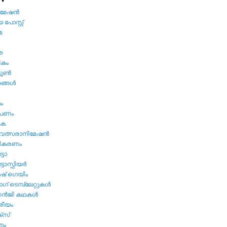
േഷന്‍
പോസ്റ്റ്
മ
ത
ികം
ടൂണ്‍
ങ്ങള്‍
മം
ൂപണം
വക
വത്സരാനിമേഷന്‍
തികരണം
ടോ
ോസ്ഫിയര്‍
ഷ്‌ ഗെയിം
് ടെമ്പ്ലേറ്റുകള്‍
്‍ജി കഥകള്‍
്രീയം
്സ്
നം