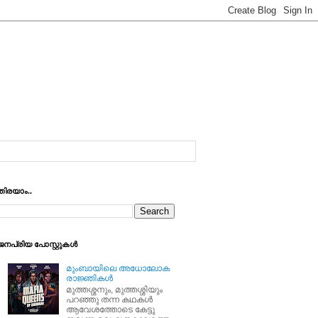
തിരയാം..
ജനപ്രിയ പോസ്റ്റുകള്‍
മുംബായിലെ അധോലോക
രാജ്ഞികള്‍
മുത്തശ്ശനും, മുത്തശ്ശിയും
പറഞ്ഞു തന്ന കഥകള്‍
ആവേശത്തോടെ കേട്ടു