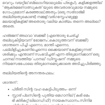
വെറും വയറ്റില് ബ്ലോഗിയാലുല്ല പ്രശ്നം!), കളിക്കളത്തില്
"ആക്രമണോത്സുകത"യുടെ അവതാരവുമായ നമ്മുടെ
ഗോപുമോന് കരഞ്ഞാല്,അതും (ഒരു സര്ദാര്ജി
തല്ലിയതുകൊണ്ട്) നമ്മള് വര്ഗസ്നേഹമുള്ള
മലയാളികള്ക്ക് അതൊരു വലിയ കാര്യം തന്നെ അല്ലെ?
അതെ.
ഹര്ഭജന് അഥവാ 'ബജ്ജി' (എന്തൊരു ചേര്ച്ച!
തല്ലുകിട്ടിയവന് 'ഭോജനം',കൊടുത്തവന് 'ബജ്ജി')
ശാന്തനെ പിച്ചി എന്നൊ, മാന്തി എന്നൊ,
പല്ലിളിച്ചുകാണിച്ചെന്നൊ ഒക്കെയാണ് കേള്ക്കുന്നത്
ശരിക്കും എന്താണ് സംഭവിച്ചത് എന്ന തിരുമാനിക്കാന് ഒരു
ചാനല് നടത്തിയ 'പാനല്' ഡിസ്കഷന്' നമ്മുടെ
നിയമസഭപോലെ തിരുമാനമെടുക്കാതെ അടിച്ചുപിരിഞ്ഞു.
തല്ലിയതിന്റെ അനന്തരഫലം:
ശാന്തന് :
പ്രീതി സിന്റ വഹ കെട്ടിപിടുത്തം- ഒന്ന്
സ്റ്റാര് പ്ലസിന്റെ പുതിയ മെഗാനില് ('കഭി മെം
ഭി ക്രികറ്റ് ഖിലാഡി ഥി') നായകസ്ഥാനം.സിനിമ