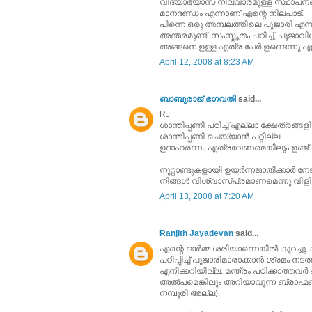
വിദ്യാഭ്യാസ നിലവാരമുള്ള സ്ഥാപനങ്
മാനദണ്ഡം എന്നാണ്‌ എന്റെ നിലപാട്‌.
പിന്നെ ഒരു അമ്പലത്തിലെ പൂജാരി എന്
അന്തരമുണ്ട്‌. സംസ്കൃതം പഠിച്ച്‌, പൂജാവ
അങ്ങനെ ഉള്ള എത്ര പേര്‍ ഉണ്ടെന്നു എന
April 12, 2008 at 8:23 AM
ബാബുരാജ് ഭഗവതി
said...
RJ
ശാന്തിപ്പണി പഠിച്ച് എല്ലാ ക്ഷേത്രങ്ങളി
ശാന്തിപ്പണി ചെയ്യാന്‍ പറ്റില്ല.
ഉദാഹരണം എത്രവേണമെങ്കിലും ഉണ്ട്.
നൂറ്റാണ്ടുകളായി ഉയര്‍ന്നജാതിക്കാര്‍
നിങ്ങള്‍ വിശ്വാസ്പ്രമാണമെന്നു വിളിക്
April 13, 2008 at 7:20 AM
Ranjith Jayadevan
said...
എന്റെ ഓര്‍മ്മ ശരിയാണെങ്കില്‍ കുറച്
പഠിപ്പിച്ച്‌ പൂജാരിമാരാക്കാന്‍ ശ്രമ
എനിക്കറിയില്ല. മന്ത്രം പഠിക്കാത്തവര
അല്‍പമെങ്കിലും അറിയാവുന്ന ബ്രാഹ്മ
നമ്പൂരി അല്ല).