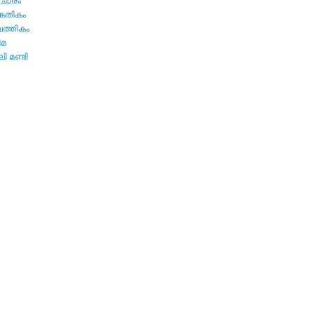
ചാരം
കേതികം
പത്തികം
ിമ
ി മണ്ടി