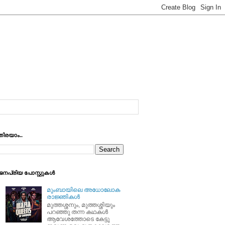
തിരയാം..
ജനപ്രിയ പോസ്റ്റുകള്‍
മുംബായിലെ അധോലോക
രാജ്ഞികള്‍
മുത്തശ്ശനും, മുത്തശ്ശിയും
പറഞ്ഞു തന്ന കഥകള്‍
ആവേശത്തോടെ കേട്ടു