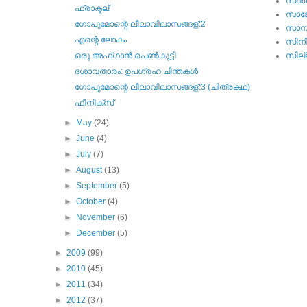
സഞ്
ഫ്രാക്ടല്
സാങ്
ഗോപുമോന്റെ ലീലാവിലാസങ്ങള്:2
സാമ്
എന്റെ ലോകം
സിന
ഒരു അഫ്ഗാന്‍ പെണ്‍കുട്ടി
സില്ല
ദശാവതാരം: ഉപഗ്രഹ ചിന്തകള്‍
ഗോപുമോന്റെ ലീലാവിലാസങ്ങള്:3 (ചിത്രകഥ)
ഫീനിക്സ്
►
May
(24)
►
June
(4)
►
July
(7)
►
August
(13)
►
September
(5)
►
October
(4)
►
November
(6)
►
December
(5)
►
2009
(99)
►
2010
(45)
►
2011
(34)
►
2012
(37)