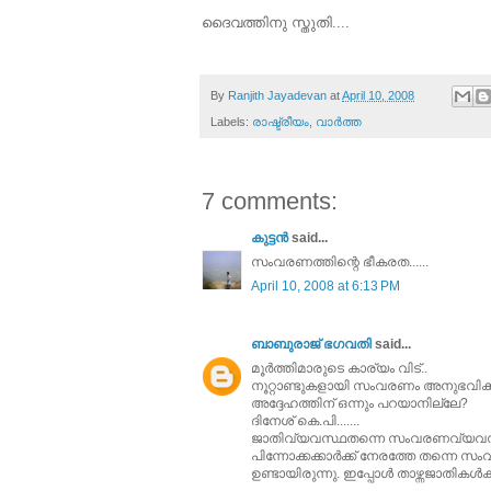
ദൈവത്തിനു സ്തുതി....
By
Ranjith Jayadevan
at
April 10, 2008
Labels:
രാഷ്ട്രീയം
,
വാര്‍ത്ത
7 comments:
കുട്ടന്‍
said...
സംവരണത്തിന്റെ ഭീകരത......
April 10, 2008 at 6:13 PM
ബാബുരാജ് ഭഗവതി
said...
മൂര്‍ത്തിമാരുടെ കാര്യം‌ വിട്..
നൂറ്റാണ്ടുകളായി സം‌വരണം‌ അനുഭവിക്കു
അദ്ദേഹത്തിന് ഒന്നും‌ പറയാനില്ലേ?
ദിനേശ് കെ.പി.......
ജാതിവ്യവസ്ഥതന്നെ സം‌വരണവ്യവ
പിന്നോക്കക്കാര്‍‌ക്ക് നേരത്തേ തന്നെ സം
ഉണ്ടായിരുന്നു. ഇപ്പോള്‍‌ താഴ്ന്നജാതികള്