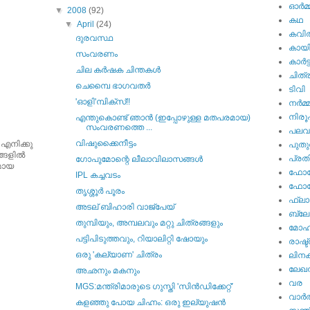
ഓര്‍മ്
▼
2008
(92)
കഥ
▼
April
(24)
കവി
ദുരവസ്ഥ
കായ
സംവരണം
കാര്‍ട്
ചില കര്‍ഷക ചിന്തകള്‍
ചിത്ര
ചെമ്പൈ ഭാഗവതര്‍
ടിവി
'ഓളി'മ്പിക്സ്‌!!
നര്‍മ്
നിര
എന്തുകൊണ്ട്‌ ഞാന്‍ (ഇപ്പോഴുള്ള മതപരമായ)
സംവരണത്തെ ...
പല
വിഷുക്കൈനീട്ടം
 എനിക്കു
പുതു
ങളില്‍
പ്ര
ഗോപുമോന്റെ ലീലാവിലാസങ്ങള്‍
ുമായ
ഫോട്
IPL കച്ചവടം
ഫോട്ട
തൃശ്ശൂര്‍ പൂരം
ഫ്ലാ
അടല് ബിഹാരി വാജ്പേയ്
ബ്ലോഗ
തുമ്പിയും, അമ്പലവും മറ്റു ചിത്രങ്ങളും
മോഹന
പട്ടിപിടുത്തവും, റിയാലിറ്റി ഷോയും
രാഷ്ട
ഒരു 'കല്യാണ' ചിത്രം
ലിനക
ലേഖ
അഛനും മകനും
വര
MGS:മന്ത്രിമാരുടെ ഗുസ്തി 'സിന്‍ഡിക്കേറ്റ്‌'
വാര്‍
കളഞ്ഞു പോയ ചിഹ്നം: ഒരു ഇല്യുഷന്‍