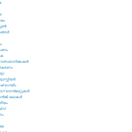
മ
ത
ികം
ടൂണ്‍
ങ്ങള്‍
മം
ൂപണം
വക
വത്സരാനിമേഷന്‍
തികരണം
ടോ
ോസ്ഫിയര്‍
ഷ്‌ ഗെയിം
് ടെമ്പ്ലേറ്റുകള്‍
്‍ജി കഥകള്‍
്രീയം
്സ്
നം
ത്ത