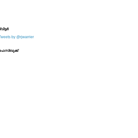
--------
--------
്വിട്ടര്‍
Tweets by @rjwarrier
ഫേസ്ബുക്ക്