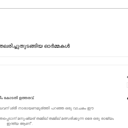
ിതലരിച്ചുതുടങ്ങിയ ഓര്‍മ്മകള്‍
ീം കോടതി ഉത്തരവ്.
തലവന് ശ്രീ നാരായണമൂര്ത്തി പറഞ്ഞ ഒരു വാചകം ഈ
്തപ്പെടാന് മനുഷ്യര് തമ്മില് തമ്മില് മത്സരിക്കുന്ന ഒരേ ഒരു രാജ്യം
ഇന്ത്യ ആണ്".