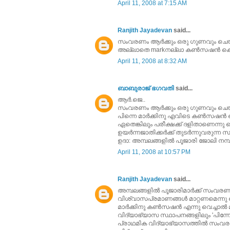
April 11, 2008 at 7:15 AM
Ranjith Jayadevan
said...
സംവരണം ആര്‍ക്കും ഒരു ഗുണവും ചെയ്യി
അല്ലാതെ markനല്ലാ കണ്‍സഷന്‍ കൊടുക
April 11, 2008 at 8:32 AM
ബാബുരാജ് ഭഗവതി
said...
ആര്‍.ജെ..
സംവരണം ആര്‍ക്കും ഒരു ഗുണവും ചെയ
പിന്നെ മാ‍ര്‍ക്കിനു എവിടെ കണ്‍സഷന്‍ ക
ഏതെങ്കിലും പരീക്ഷക്ക് ദളിതാണെന്നു വെച
ഉയര്‍ന്നജാതിക്കര്‍ക്ക് തുടര്‍ന്നുവരുന
ഉദാ: അമ്പലങ്ങളില്‍ പൂജാരി ജോലി നമ്പ
April 11, 2008 at 10:57 PM
Ranjith Jayadevan
said...
അമ്പലങ്ങളില്‍ പൂജാരിമാര്‍ക്ക്‌ സംവരണ
വിശ്വാസപ്രമാണങ്ങള്‍ മാറ്റണമെന്നു ഞ
മാര്‍ക്കിനു കണ്‍സഷന്‍ എന്നു വെച്ചാല്‍
വിദ്യാഭ്യാസ സ്ഥാപനങ്ങളിലും 'പിന്നോക്ക'കാ
പ്രാഥമിക വിദ്യാഭ്യാസത്തില്‍ സംവരണത