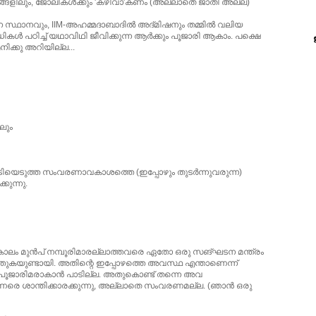
ങളിലും, ജോലികള്‍ക്കും 'കഴിവാ'കണം (അല്ലാതെ ജാതി അല്ല)
ന സ്ഥാനവും, IIM-അഹമ്മദാബാദില്‍ അദ്മിഷനും തമ്മില്‍ വലിയ
ിധികള്‍ പഠിച്ച്‌ യഥാവിഥി ജീവിക്കുന്ന ആര്‍ക്കും പൂജാരി ആകാം. പക്ഷെ
ിക്കു അറിയില്ല...
ലും‌
 നേടിയെടുത്ത സംവരണാവകാശത്തെ (ഇപ്പോഴും തുടര്‍ന്നുവരുന്ന)
കുന്നു.
ചു കാലം മുന്‍പ്‌ നമ്പൂരിമാരല്ലാത്തവരെ ഏതോ ഒരു സങ്ഘടന മന്ത്രം
ം നടത്തുകയുണ്ടായി. അതിന്റെ ഇപ്പോഴത്തെ അവസ്ഥ എന്താണെന്ന്
്‍ പൂജാരിമരാകാന്‍ പാടില്ല. അതുകൊണ്ട്‌ തന്നെ അവ
ണരെ ശാന്തിക്കാരക്കുന്നു, അല്ലാതെ സംവരണമല്ല. (ഞാന്‍ ഒരു