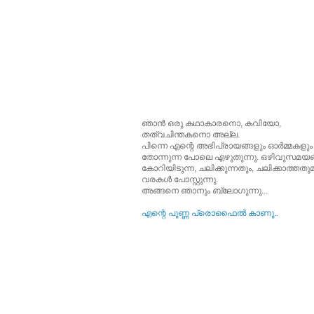
ഞാന്‍ ഒരു കഥാകാരനൊ, കവിയോ,
തത്വചിന്തകനൊ അല്ല.
പിന്നെ എന്റെ അഭിപ്രായങ്ങളും ഓര്‍മ്മകളും
തോന്നുന്ന പോലെ എഴുതുന്നു. ഒഴിവുസമയങ്
കോറിയിടുന്ന, ചലിക്കുന്നതും, ചലിക്കാത്തത
വരകള്‍ പോസ്റ്റുന്നു.
അങ്ങനെ ഞാനും ബ്ലോഗുന്നു...
എന്റെ പൂ‍ണ്ണ പ്രൊഫൈല്‍ കാണൂ..