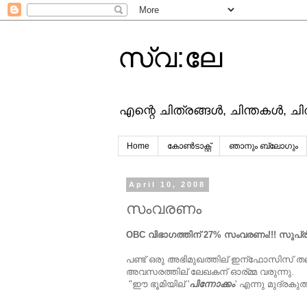
സ്വ:ലേ
എന്റെ ചിത്രങ്ങള്‍, ചിന്തകള്‍, ച
Home
കോൺടാക്റ്റ്
ഞാനും ബ്ലോഗും
April 10, 2008
സംവരണം
OBC വിഭാഗത്തിന് 27% സംവരണം!!! സുപ്ര
പണ്ട് ഒരു അഭിമുഖത്തില് ഇന്ഫോസിസ് 
അവസരത്തില് ലേഖകന് ഓര്മ്മ വരുന്നു.
"ഈ ഭൂമിയില് '
പിന്നോക്കം
' എന്നു മുദ്രകുത