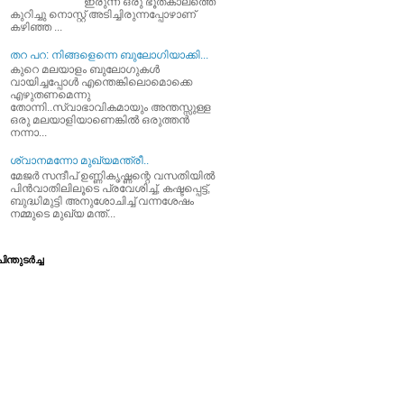
ഇരുന്ന ഒരു ഭൂതകാലത്തെ
കുറിച്ചു നൊസ്റ്റ് അടിച്ചിരുന്നപ്പോഴാണ്
കഴിഞ്ഞ ...
തറ പറ: നിങ്ങളെന്നെ ബുലോഗിയാക്കി...
കുറെ മലയാളം ബുലോഗുകള്‍
വായിച്ചപ്പോള്‍ എന്തെങ്കിലൊമൊക്കെ
എഴുതണമെന്നു
തോന്നി..സ്വാഭാവികമായും അന്തസ്സുള്ള
ഒരു മലയാളിയാണെങ്കില്‍ ഒരുത്തന്‍
നന്നാ...
ശ്വാനമന്നോ മുഖ്യമന്ത്രീ..
മേജര്‍ സന്ദീപ്‌ ഉണ്ണികൃഷ്ണന്റെ വസതിയില്‍
പിന്‍വാതിലിലൂടെ പ്രവേശിച്ച്‌, കഷ്ടപ്പെട്ട്‌,
ബുദ്ധിമുട്ടി അനുശോചിച്ച്‌ വന്നശേഷം
നമ്മുടെ മുഖ്യ മന്ത്...
ിന്തുടര്‍ച്ച