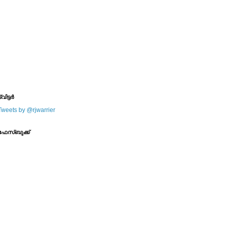
--------
--------
്വിട്ടര്‍
Tweets by @rjwarrier
ഫേസ്ബുക്ക്