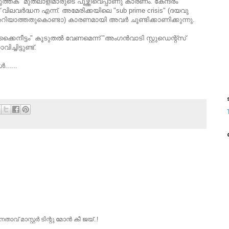
ുത്തക" മുതലാളിമാരുടെ പൂഴ്ത്തിവെപ്പാണു കാരണം. കേന്ദ്രം
ിലവര്‍ദ്ധന എന്ന്. അമേരിക്കയിലെ "sub prime crisis" (ദയവു
അറിയാത്തതുകൊണ്ടാ) കാരണമായി അവര്‍ ചൂണ്ടിക്കാണിക്കുന്നു.
ീട്ടം" കൂടുതല്‍ വേണമെന്ന് "അംഗന്‍വാടി സ്റ്റുഡെന്റ്സ്‌
ച്ചിട്ടുണ്ട്‌.
.....
ട
്‌ മാസ്റ്റര്‍ ടിന്റു മോന്‍ കീ ജയ്..!