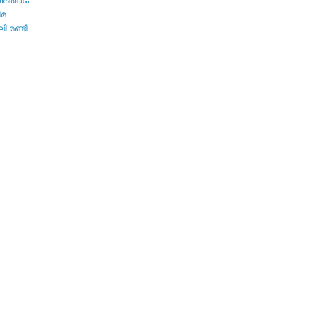
പത്തികം
ിമ
ി മണ്ടി