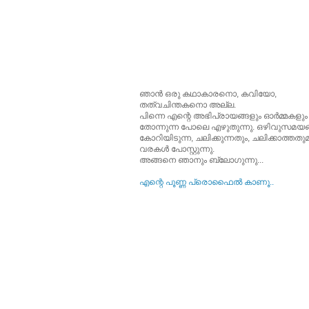
ഞാന്‍ ഒരു കഥാകാരനൊ, കവിയോ,
തത്വചിന്തകനൊ അല്ല.
പിന്നെ എന്റെ അഭിപ്രായങ്ങളും ഓര്‍മ്മകളും
തോന്നുന്ന പോലെ എഴുതുന്നു. ഒഴിവുസമയങ്
കോറിയിടുന്ന, ചലിക്കുന്നതും, ചലിക്കാത്തത
വരകള്‍ പോസ്റ്റുന്നു.
അങ്ങനെ ഞാനും ബ്ലോഗുന്നു...
എന്റെ പൂ‍ണ്ണ പ്രൊഫൈല്‍ കാണൂ..