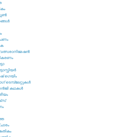
ത
ികം
ടൂണ്‍
ങ്ങള്‍
മം
ൂപണം
വക
വത്സരാനിമേഷന്‍
തികരണം
ടോ
ോസ്ഫിയര്‍
ഷ്‌ ഗെയിം
് ടെമ്പ്ലേറ്റുകള്‍
്‍ജി കഥകള്‍
്രീയം
്സ്
നം
ത്ത
ചാരം
കേതികം