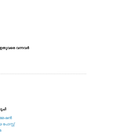
ഇതുവരെ വന്നവര്‍
ൂചി
േഷന്‍
പോസ്റ്റ്
മ