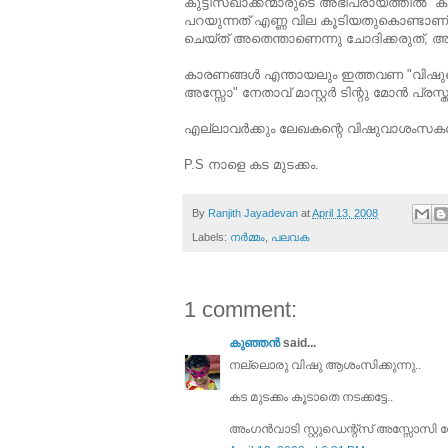
കുട്ടിസഖാക്കന്മാരുടെ അഭിപ്രായത്തില്‍ "ക
പറയുന്നത്‌ എണ്ണ വില കൂടിയതുകൊണ്ടാണ്‌ വ
ചെയ്ത്‌ അതെന്താണെന്നു ചോദിക്കരുത്‌, 
കാരണങ്ങള്‍ എന്തായലും ഇത്തവണ "വിഷുക്കൈന
അസ്സോ" നേതാവ്‌ മാസ്റ്റര്‍ ടിന്റു മോന്‍ പ്രസ്താവി
എല്ലാവര്‍ക്കും ലേഖകന്റെ വിഷുവാശംസകള്‍.
P.S നാളെ കട മുടക്കം.
By
Ranjith Jayadevan
at
April 13, 2008
Labels:
നര്‍മ്മം
,
പലവക
1 comment:
കുഞ്ഞന്‍
said...
നല്ലൊരു വിഷു ആശംസിക്കുന്നു..
കട മുടക്കം കൂടാതെ നടക്കട്ടേ..
അംഗന്‍വാടി സ്റ്റുഡെന്റ്സ്‌ അസ്സോസി നേതാവ