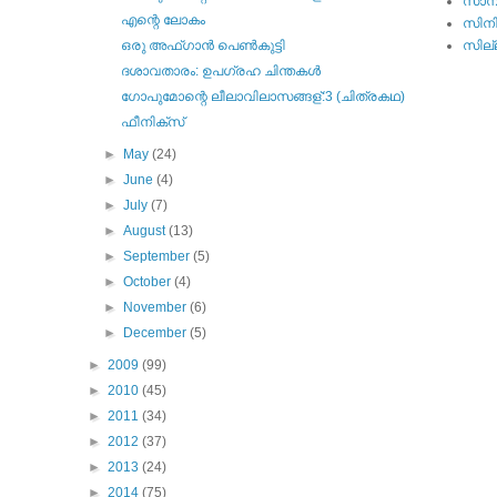
സാമ്
എന്റെ ലോകം
സിന
ഒരു അഫ്ഗാന്‍ പെണ്‍കുട്ടി
സില്ല
ദശാവതാരം: ഉപഗ്രഹ ചിന്തകള്‍
ഗോപുമോന്റെ ലീലാവിലാസങ്ങള്:3 (ചിത്രകഥ)
ഫീനിക്സ്
►
May
(24)
►
June
(4)
►
July
(7)
►
August
(13)
►
September
(5)
►
October
(4)
►
November
(6)
►
December
(5)
►
2009
(99)
►
2010
(45)
►
2011
(34)
►
2012
(37)
►
2013
(24)
►
2014
(75)