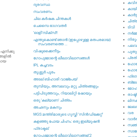
കവി
ദുരവസ്ഥ
കായ
സംവരണം
കാര്‍ട്
ചില കര്‍ഷക ചിന്തകള്‍
ചിത്ര
ചെമ്പൈ ഭാഗവതര്‍
ടിവി
'ഓളി'മ്പിക്സ്‌!!
നര്‍മ്
നിര
എന്തുകൊണ്ട്‌ ഞാന്‍ (ഇപ്പോഴുള്ള മതപരമായ)
സംവരണത്തെ ...
പല
വിഷുക്കൈനീട്ടം
 എനിക്കു
പുതു
ങളില്‍
പ്ര
ഗോപുമോന്റെ ലീലാവിലാസങ്ങള്‍
ുമായ
ഫോട്
IPL കച്ചവടം
ഫോട്ട
തൃശ്ശൂര്‍ പൂരം
ഫ്ലാ
അടല് ബിഹാരി വാജ്പേയ്
ബ്ലോഗ
തുമ്പിയും, അമ്പലവും മറ്റു ചിത്രങ്ങളും
മോഹന
പട്ടിപിടുത്തവും, റിയാലിറ്റി ഷോയും
രാഷ്ട
ഒരു 'കല്യാണ' ചിത്രം
ലിനക
ലേഖ
അഛനും മകനും
വര
MGS:മന്ത്രിമാരുടെ ഗുസ്തി 'സിന്‍ഡിക്കേറ്റ്‌'
വാര്‍
കളഞ്ഞു പോയ ചിഹ്നം: ഒരു ഇല്യുഷന്‍
സഞ്
ഫ്രാക്ടല്
സാങ്
ഗോപുമോന്റെ ലീലാവിലാസങ്ങള്:2