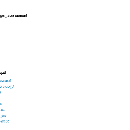
ഇതുവരെ വന്നവര്‍
ൂചി
േഷന്‍
പോസ്റ്റ്
മ
ത
ികം
ടൂണ്‍
ങ്ങള്‍