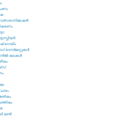
മം
ൂപണം
വക
വത്സരാനിമേഷന്‍
തികരണം
ടോ
ോസ്ഫിയര്‍
ഷ്‌ ഗെയിം
് ടെമ്പ്ലേറ്റുകള്‍
്‍ജി കഥകള്‍
്രീയം
്സ്
നം
ത്ത
ചാരം
കേതികം
പത്തികം
ിമ
ി മണ്ടി