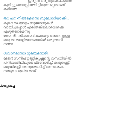
ഇരുന്ന ഒരു ഭൂതകാലത്തെ
കുറിച്ചു നൊസ്റ്റ് അടിച്ചിരുന്നപ്പോഴാണ്
കഴിഞ്ഞ ...
തറ പറ: നിങ്ങളെന്നെ ബുലോഗിയാക്കി...
കുറെ മലയാളം ബുലോഗുകള്‍
വായിച്ചപ്പോള്‍ എന്തെങ്കിലൊമൊക്കെ
എഴുതണമെന്നു
തോന്നി..സ്വാഭാവികമായും അന്തസ്സുള്ള
ഒരു മലയാളിയാണെങ്കില്‍ ഒരുത്തന്‍
നന്നാ...
ശ്വാനമന്നോ മുഖ്യമന്ത്രീ..
മേജര്‍ സന്ദീപ്‌ ഉണ്ണികൃഷ്ണന്റെ വസതിയില്‍
പിന്‍വാതിലിലൂടെ പ്രവേശിച്ച്‌, കഷ്ടപ്പെട്ട്‌,
ബുദ്ധിമുട്ടി അനുശോചിച്ച്‌ വന്നശേഷം
നമ്മുടെ മുഖ്യ മന്ത്...
ിന്തുടര്‍ച്ച