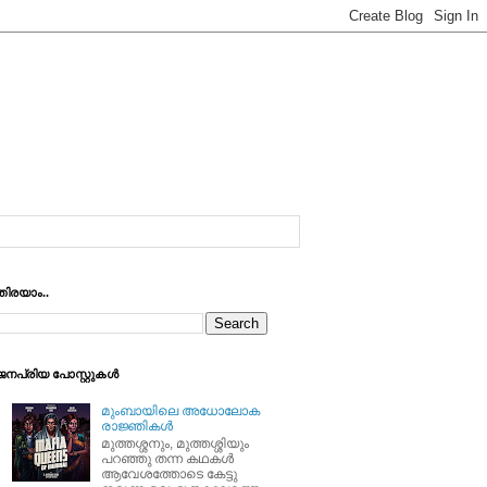
തിരയാം..
ജനപ്രിയ പോസ്റ്റുകള്‍
മുംബായിലെ അധോലോക
രാജ്ഞികള്‍
മുത്തശ്ശനും, മുത്തശ്ശിയും
പറഞ്ഞു തന്ന കഥകള്‍
ആവേശത്തോടെ കേട്ടു