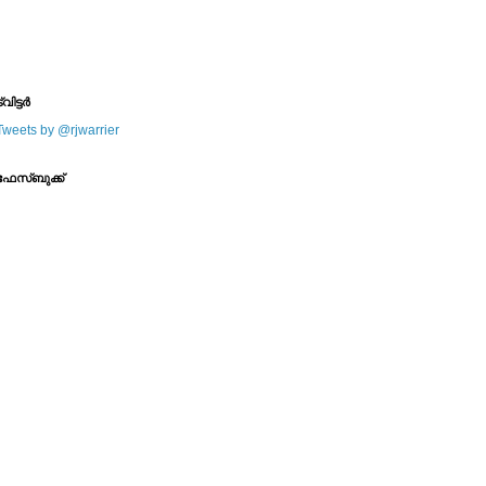
--------
--------
്വിട്ടര്‍
Tweets by @rjwarrier
ഫേസ്ബുക്ക്