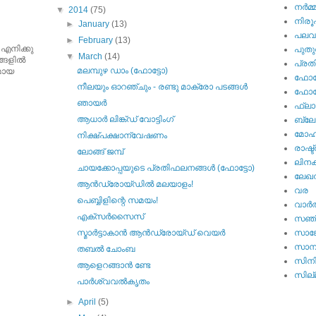
നര്‍മ്
▼
2014
(75)
നിര
►
January
(13)
പല
►
February
(13)
 എനിക്കു
പുതു
▼
March
(14)
ങളില്‍
പ്ര
മലമ്പുഴ ഡാം (ഫോട്ടോ)
ുമായ
ഫോട്
നീലയും ഓറഞ്ചും - രണ്ടു മാക്രോ പടങ്ങള്‍
ഫോട്ട
ഞായര്‍
ഫ്ലാ
ആധാര്‍ ലിങ്ക്ഡ് വോട്ടിംഗ്
ബ്ലോഗ
മോഹന
നിക്ഷ്പക്ഷാന്വേഷണം
രാഷ്ട
ലോങ്ങ്‌ ജമ്പ്
ലിനക
ചായക്കോപ്പയുടെ പ്രതിഫലനങ്ങള്‍ (ഫോട്ടോ)
ലേഖ
ആന്‍ഡ്രോയ്ഡില്‍ മലയാളം!
വര
പെബ്ബിളിന്റെ സമയം!
വാര്‍
എക്സര്‍സൈസ്
സഞ്
സ്മാര്‍ട്ടാകാന്‍ ആന്‍ഡ്രോയ്ഡ് വെയര്‍
സാങ്
സാമ്
തബൽ ചോംബ
സിന
ആളെറങ്ങാന്‍ ണ്ടേ
സില്ല
പാര്‍ശ്വവല്‍കൃതം
►
April
(5)