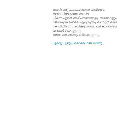
ഞാന്‍ ഒരു കഥാകാരനൊ, കവിയോ,
തത്വചിന്തകനൊ അല്ല.
പിന്നെ എന്റെ അഭിപ്രായങ്ങളും ഓര്‍മ്മകളും
തോന്നുന്ന പോലെ എഴുതുന്നു. ഒഴിവുസമയങ്
കോറിയിടുന്ന, ചലിക്കുന്നതും, ചലിക്കാത്തത
വരകള്‍ പോസ്റ്റുന്നു.
അങ്ങനെ ഞാനും ബ്ലോഗുന്നു...
എന്റെ പൂ‍ണ്ണ പ്രൊഫൈല്‍ കാണൂ..