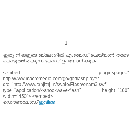
1
ഇതു നിങളുടെ ബ്ലോഗില്‍ എംബെഡ് ചെയ്യാന്‍ താഴെ
കൊടുത്തിരിക്കുന്ന കോഡ് ഉപയോഗിക്കുക..
<embed pluginspage="
http://www.macromedia.com/go/getflashplayer"
src="http://www.ranjithj.in/swale/Flash/onam3.swf"
type="application/x-shockwave-flash" height="180"
width="450"> </embed>
ഡൌണ്‍ലോഡ്
ഇവിടെ