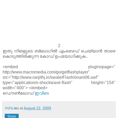
2
ഇതു നിങളുടെ ബ്ലോഗില്‍ എംബെഡ് ചെയ്യാന്‍ താഴെ
കൊടുത്തിരിക്കുന്ന കോഡ് ഉപയോഗിക്കുക..
<embed pluginspage="
http://www.macromedia.com/go/getflashplayer"
src="http://www.ranjithj.in/swale/Flash/onam06.swf"
type="application/x-shockwave-flash" height="154"
width="400"> </embed>
ഡൌണ്‍ലോഡ്
ഇവിടെ
സ്വ:ലേ
at
August 22, 2009
Share